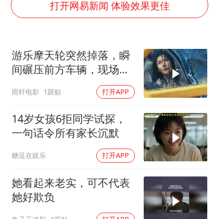
面对面丨蔡磊：与渐冻症抗争 纵使不敌 也不屈服
打开网易新闻 体验效果更佳
5万小车卖不动 微型代步车集体遇冷
NBA传奇教练老尼尔森去世
游乐摩天轮突然掉落，瞬
手机真会“偷听”我们说话吗
间碾压前方车辆，现场状
上半年全球新能源乘用车销量1122万台
况惊险万分
雨轩电影
1跟贴
打开APP
加沙约14万栋建筑被完全摧毁
从科技创新看开局起步的时与势
14岁女孩6拒同学试探，
一句话令所有家长沉默
糖逗在娱乐
打开APP
她看起来老实，可不代表
她好欺负