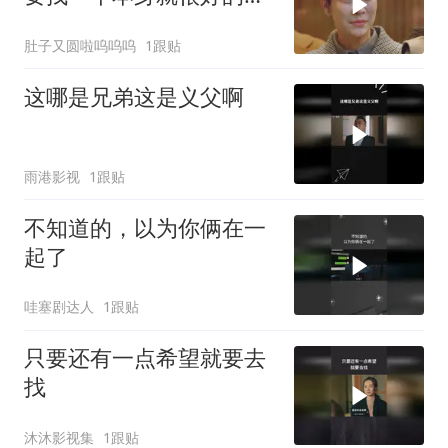
人。 而不是只对你好的
肚子又圆啦呜呜呜
1跟贴
人？
这哪是兄弟这是义父啊
雨港影视
1跟贴
不知道的，以为你俩在一
起了
哇塞剧达人
1跟贴
只要还有一点希望就要去
找
沐沐影视集
1跟贴