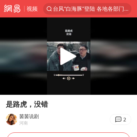
视频
台风“白海豚”登陆 各地各部门全力应对
白海豚雨量超越利奇马、巴威
人形机器人第一股
上海地铁4条线路全线停运
宇树申购 中一签有望赚20万元
4.2平卫生间补漏注胶花1.55万
白海豚路径图
00:00
00:53
武汉3名城管协管员殴打摊主被刑拘
Play
Ent
full
律师谈贾冰私人饭局被偷拍
是路虎，没错
男子结婚8年3个女儿都不是亲生
茵茵说剧
2
河南
多地银行上调存款利率