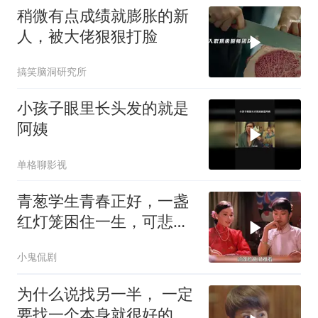
稍微有点成绩就膨胀的新
人，被大佬狠狠打脸
搞笑脑洞研究所
小孩子眼里长头发的就是
阿姨
单格聊影视
青葱学生青春正好，一盏
红灯笼困住一生，可悲疯
子命运凄凉
小鬼侃剧
为什么说找另一半， 一定
要找一个本身就很好的