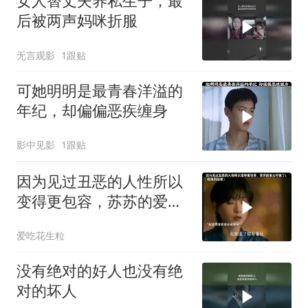
女人替丈夫养私生子，最
后被两声妈咪折服
无言观影
1跟贴
可她明明是最青春洋溢的
年纪，却偏偏恶疾缠身
影中见影
1跟贴
因为见过丑恶的人性所以
变得更包容，苏苏的爱太
卑微了！
爱吃花生粒
没有绝对的好人也没有绝
对的坏人