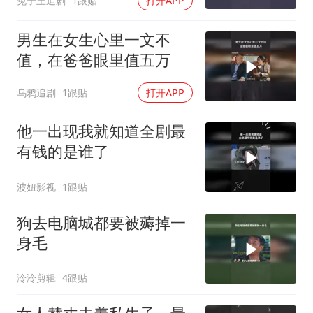
兔子王追剧
1跟贴
打开APP
男生在女生心里一文不
值，在爸爸眼里值五万
乌鸦追剧
1跟贴
打开APP
他一出现我就知道全剧最
有钱的是谁了
波妞影视
1跟贴
狗去电脑城都要被薅掉一
身毛
泠泠剪辑
4跟贴