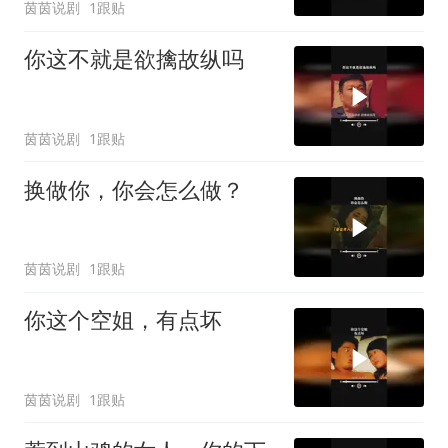
茵茵说剧
1跟贴
你这不就是欲擒故纵吗
茵茵说剧
1跟贴
换做你，你会怎么做？
茵茵说剧
1跟贴
你这个空姐，有点坏
茵茵说剧
1跟贴