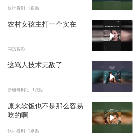
伙计看剧
1跟贴
农村女孩主打一个实在
闯荡剪影
这骂人技术无敌了
沙雕哥剧社
1跟贴
原来软饭也不是那么容易
吃的啊
伙计看剧
1跟贴