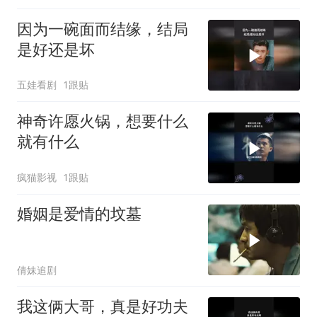
因为一碗面而结缘，结局
是好还是坏
五娃看剧
1跟贴
神奇许愿火锅，想要什么
就有什么
疯猫影视
1跟贴
婚姻是爱情的坟墓
倩妹追剧
我这俩大哥，真是好功夫