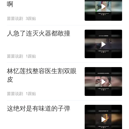
啊
茵茵说剧
3跟贴
人急了连灭火器都敢撞
茵茵说剧
1跟贴
林忆莲找整容医生割双眼
皮
茵茵说剧
1跟贴
这绝对是有味道的子弹