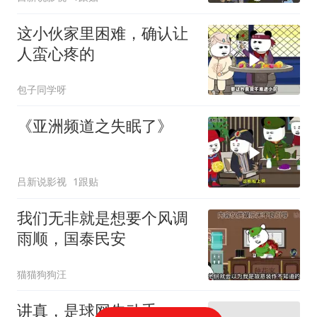
这小伙家里困难，确认让
人蛮心疼的
包子同学呀
《亚洲频道之失眠了》
吕新说影视
1跟贴
我们无非就是想要个风调
雨顺，国泰民安
猫猫狗狗汪
讲真，是球网先动手