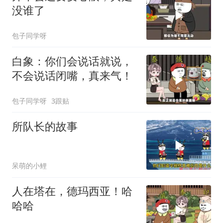
没谁了
包子同学呀
白象：你们会说话就说，
不会说话闭嘴，真来气！
包子同学呀
3跟贴
所队长的故事
呆萌的小鲤
人在塔在，德玛西亚！哈
哈哈