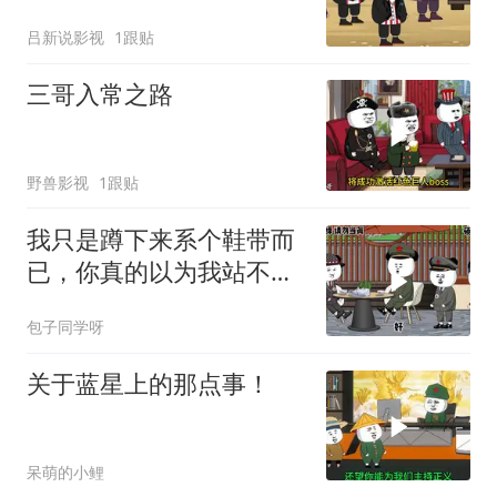
要错过哦
吕新说影视
1跟贴
三哥入常之路
野兽影视
1跟贴
我只是蹲下来系个鞋带而
已，你真的以为我站不起
来了？
包子同学呀
关于蓝星上的那点事！
呆萌的小鲤