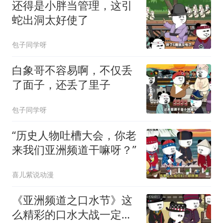
还得是小胖当管理，这引
蛇出洞太好使了
包子同学呀
白象哥不容易啊，不仅丢
了面子，还丢了里子
包子同学呀
“历史人物吐槽大会，你老
来我们亚洲频道干嘛呀？”
喜儿紫说动漫
《亚洲频道之口水节》这
么精彩的口水大战一定不