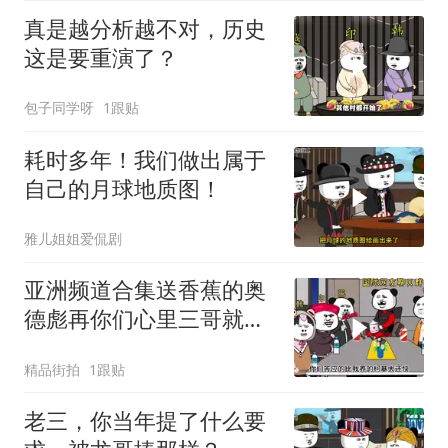
真是越分析越不对，历史
这是要重演了？
包子同学呀
1跟贴
耗时多年！我们做出属于
自己的月球地质图！
雅儿姐姐爱侃剧
亚洲频道合集送香蕉的奥
德彪再你们心里三哥就是
这种人吗
精品街拍
1跟贴
老三，你当年提了什么要