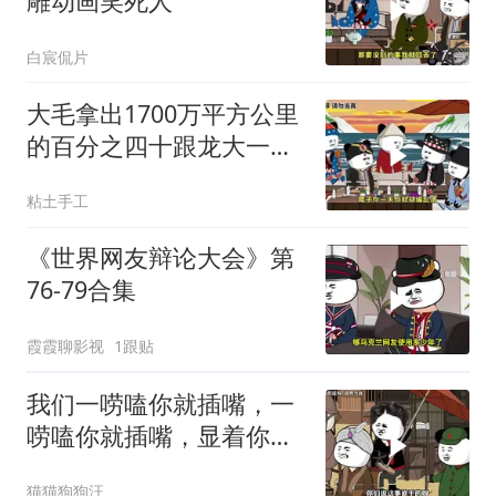
雕动画笑死人
白宸侃片
大毛拿出1700万平方公里
的百分之四十跟龙大一起
开发[震惊][震惊]
粘土手工
《世界网友辩论大会》第
76-79合集
霞霞聊影视
1跟贴
我们一唠嗑你就插嘴，一
唠嗑你就插嘴，显着你
了？
猫猫狗狗汪