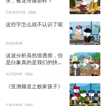
求，被龙哥揍那样？
日在落日打怪
5跟贴
这些字怎么就不认识了呢
时尚的弄潮
这波分析虽然很透彻，但
是白象真的是我们的快乐
源泉，哈哈哈
包子同学呀
1跟贴
《亚洲频道之败家孩子》
吕新说影视
1跟贴