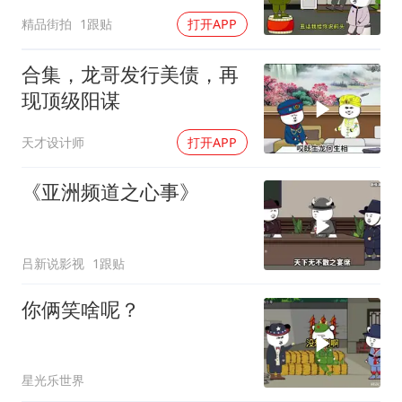
精品街拍
1跟贴
打开APP
合集，龙哥发行美债，再
现顶级阳谋
天才设计师
打开APP
《亚洲频道之心事》
吕新说影视
1跟贴
你俩笑啥呢？
星光乐世界