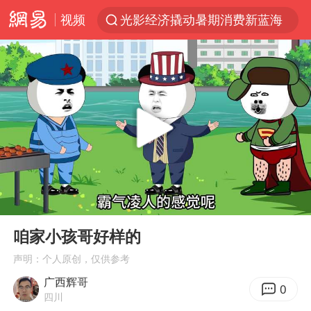
视频
光影经济撬动暑期消费新蓝海
西湖突现狂风暴雨 游客瞬间被浇透
隔20米开高仿奶茶店被判赔35万元
新疆景区自驾服务费改为按车收费
多家A股公司收到美国关税退款
“不怕六爷挂得多 就怕六爷挂一颗”
视频丨中国东方电气集团原党组副书记、董事宋致远被查
00:00
02:57
直击东北超：哈尔滨vs通辽
Play
Ent
full
香港宏福苑火灾或由烟头引起
咱家小孩哥好样的
白海豚将正面袭击贯穿浙江
声明：个人原创，仅供参考
广西辉哥
36岁男演员成景区NPC后人气爆棚
0
四川