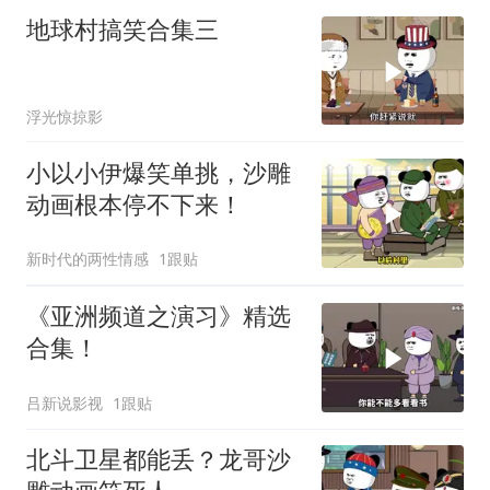
地球村搞笑合集三
浮光惊掠影
小以小伊爆笑单挑，沙雕
动画根本停不下来！
新时代的两性情感
1跟贴
《亚洲频道之演习》精选
合集！
吕新说影视
1跟贴
北斗卫星都能丢？龙哥沙