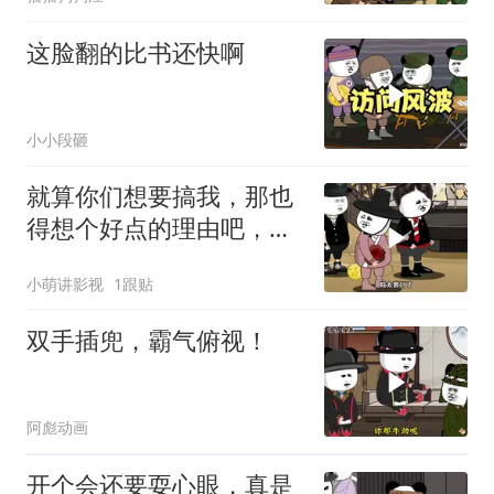
这脸翻的比书还快啊
小小段砸
就算你们想要搞我，那也
得想个好点的理由吧，这
这...他不成立啊
小萌讲影视
1跟贴
双手插兜，霸气俯视！
阿彪动画
开个会还要耍心眼，真是