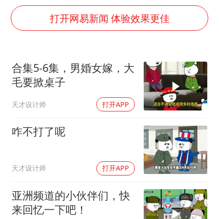
几元成本的AI广告导致千万市值蒸发
打开网易新闻 体验效果更佳
浙江台州《告全体市民书》
梁家辉：到内地拍戏不是北上是回归
郑丽文：台湾从来没有“独立”过
合集5-6集，男婚女嫁，大
酒店回应车内过夜被收150元
毛要掀桌子
梁家辉百花奖演讲落泪
天才设计师
打开APP
人民的健康、体质、幸福一脉相承
咋不打了呢
天才设计师
打开APP
亚洲频道的小伙伴们，快
来回忆一下吧！