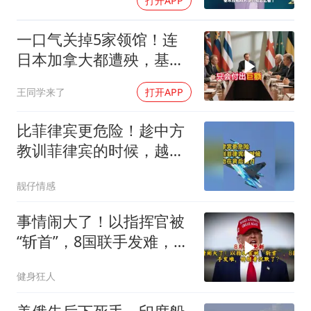
打开APP
一口气关掉5家领馆！连
日本加拿大都遭殃，基辛
格临终遗言真应验了
王同学来了
打开APP
比菲律宾更危险！趁中方
教训菲律宾的时候，越南
开始在背后捅刀
靓仔情感
事情闹大了！以指挥官被
“斩首”，8国联手发难，特
朗普失声了？
健身狂人