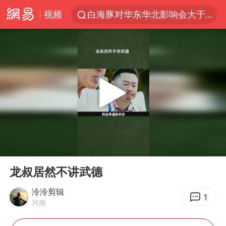
视频
白海豚对华东华北影响会大于巴威
以拒绝“和平委员会”的加沙和平计划
浙江省甬江发生2026年第1号洪水
美将每月供乌爱国者拦截导弹
独闯南太行的失联女生最后轨迹已确认
央视新主播李秋莹母校发文祝贺
白海豚北上或致京津冀暴雨
00:00
00:24
全球最大级别运输船通过长江大桥
Play
Ent
full
上门女婿出轨女邻居多年被判重婚罪
龙叔居然不讲武德
国足U17与阿森纳决赛取消 并列冠军
泠泠剪辑
1
河南
香港刷新1884年以来最高气温纪录