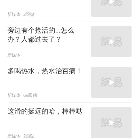
新媒体
2跟贴
旁边有个抢活的…怎么
办？人都过去了？
新媒体
多喝热水，热水治百病！
新媒体
69跟贴
这滑的挺远的哈，棒棒哒
新媒体
2跟贴