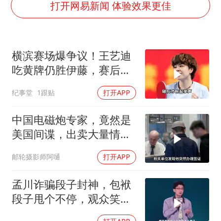
上海全力守护市民“菜篮子”
打开网易新闻 体验效果更佳
暑期研学游升温 在旅途中增长知识
猫咪过火把节被抹成黑猫
横滨赛场爆争议！王艺迪
宝妈给四胞胎取名平安喜乐
吃黄牌仍胜伊藤，赛后一
BLG经理辟谣Bin离队
幕令全场肃然起敬
纪事堂
1跟贴
打开APP
总书记点赞的非遗苗绣焕发新生机
中国电磁炮专家，竟然是
美国间谍，出卖大量情
报，让国家损失惨重
邮轮摄影师阿嗵
打开APP
孟川诈骗段子封神，包袱
段子甩个不停，观众笑到
失态丨脱口秀