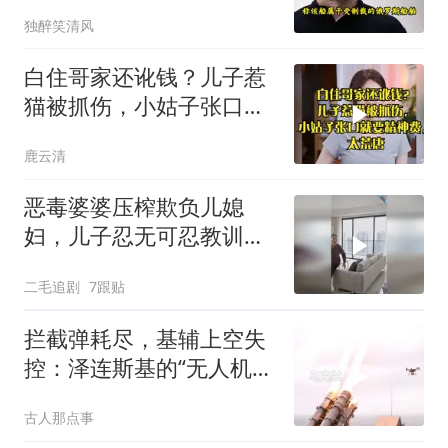
独醉笑清风
白住哥家还讹钱？儿子惹
猫被抓伤，小姑子张口就
要精神费，太荒唐
鹿云清
恶毒婆婆压榨欺负儿媳
妇，儿子忍无可忍教训母
亲！
二毛追剧
7跟贴
拦截弹耗尽，基辅上空失
控：泽连斯基的“无人机神
话”为何突然没人提了
古人那点事