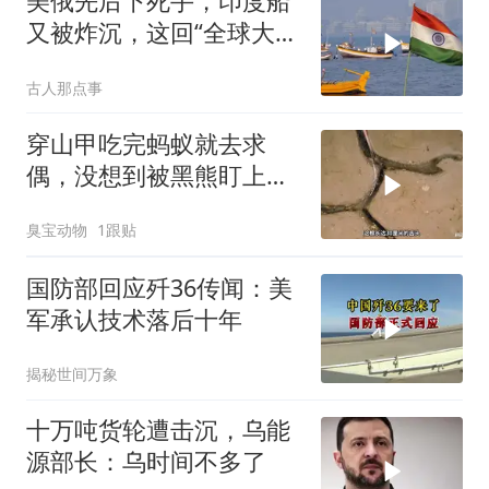
美俄先后下死手，印度船
又被炸沉，这回“全球大
国”的面具彻底挂不住了
古人那点事
穿山甲吃完蚂蚁就去求
偶，没想到被黑熊盯上
了！
臭宝动物
1跟贴
国防部回应歼36传闻：美
军承认技术落后十年
揭秘世间万象
十万吨货轮遭击沉，乌能
源部长：乌时间不多了