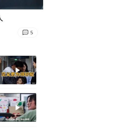
00:35
Enter
fullscreen
人
5