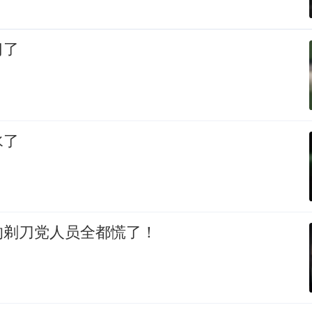
习了
水了
的剃刀党人员全都慌了！