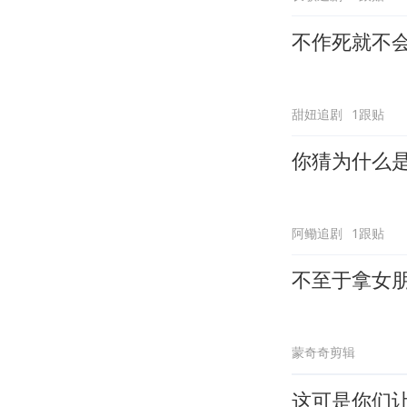
不作死就不
甜妞追剧
1跟贴
你猜为什么
阿鳓追剧
1跟贴
不至于拿女
蒙奇奇剪辑
这可是你们