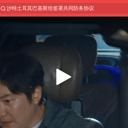
沙特土耳其巴基斯坦签署共同防务协议
“电影+”如何激发千亿级消费新活力？
泉州市委书记张毅恭被查
台风白海豚已进入24小时警戒线
全球首个长时储能一体化产业园量产
U17国足点球大战淘汰河床晋级决赛
四川宜宾市高县4.9级地震致1人死亡
上海：台风白海豚或将带来龙卷风
名创优品回应女子吐槽内裤质量差
中巨芯：上半年归母净利润1405.77万元
中国女篮70-67险胜尼日利亚女篮