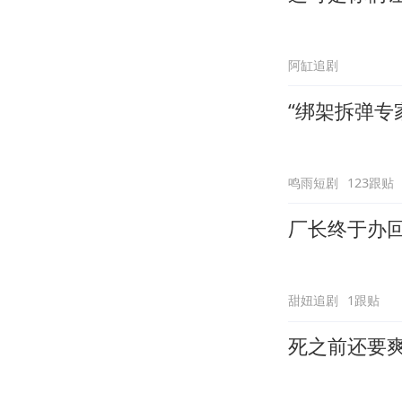
阿缸追剧
“绑架拆弹专
鸣雨短剧
123跟贴
厂长终于办
甜妞追剧
1跟贴
死之前还要