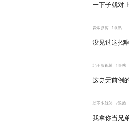
一下子就对
青烟影剪
1跟贴
没见过这招
北子影视菌
1跟贴
这史无前例
差不多就笑
7跟贴
我拿你当兄