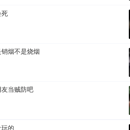
会死
是销烟不是烧烟
朋友当贼防吧
让玩的