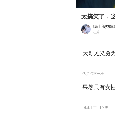
00:00
Play
太搞笑了，
鲸让我照顾
江苏
大哥见义勇
亿点点不一样
果然只有女
润林手工
1跟贴