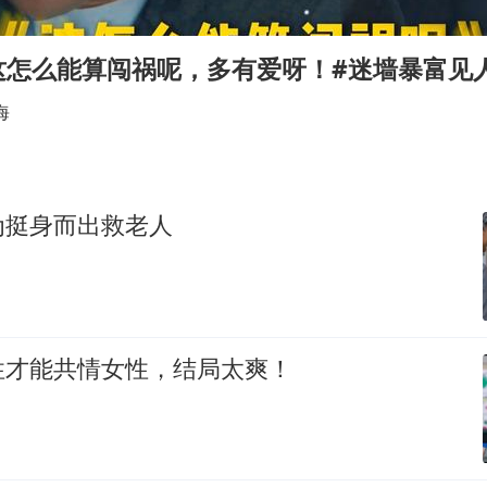
美股存储板块集体大跌
秋天的第一杯奶茶到底有多火
这怎么能算闯祸呢，多有爱呀！#迷墙暴富见
国防部：中国军队坚决反制任何闹海挑衅图谋
海
日本试射“战斧”导弹，国防部回应
胡彦斌韩磊 谁帮谁
胡彦斌获《歌手2026》歌王
为挺身而出救老人
38岁演员求职万岁山NPC成功
夯实基础开新局
性才能共情女性，结局太爽！