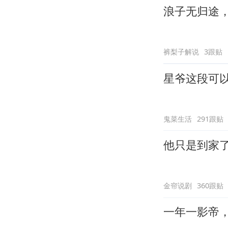
浪子无归途
裤梨子解说
3跟贴
星爷这段可
鬼菜生活
291跟贴
他只是到家
金帘说剧
360跟贴
一年一影帝，百