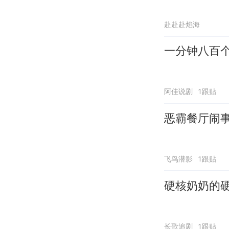
赴赴赴焰海
一分钟八百
阿佳说剧
1跟贴
恶霸餐厅闹
飞鸟潜影
1跟贴
硬核奶奶的
长歌追剧
1跟贴