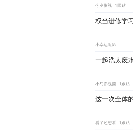
今夕影视
1跟贴
权当进修学
小幸运追影
一起洗太废
小岛影视菌
1跟贴
这一次全体
看了还想看
1跟贴