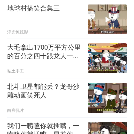
地球村搞笑合集三
浮光惊掠影
大毛拿出1700万平方公里
的百分之四十跟龙大一起
开发[震惊][震惊]
粘土手工
北斗卫星都能丢？龙哥沙
雕动画笑死人
白宸侃片
我们一唠嗑你就插嘴，一