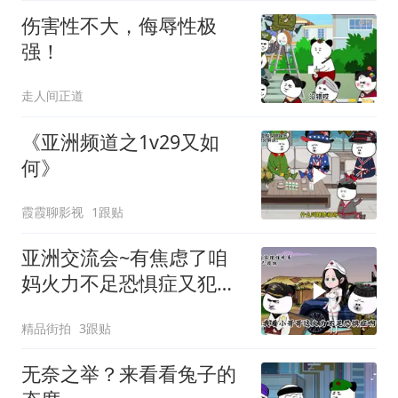
伤害性不大，侮辱性极
强！
走人间正道
《亚洲频道之1v29又如
何》
霞霞聊影视
1跟贴
亚洲交流会~有焦虑了咱
妈火力不足恐惧症又犯
了，焦虑啊！
精品街拍
3跟贴
无奈之举？来看看兔子的