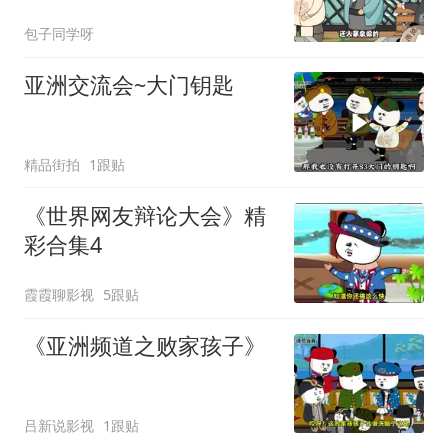
包子同学呀
亚洲交流会~大门钥匙
精品街拍
1跟贴
《世界网友辩论大会》精
彩合集4
霞霞聊影视
5跟贴
《亚洲频道之败家孩子》
吕新说影视
1跟贴