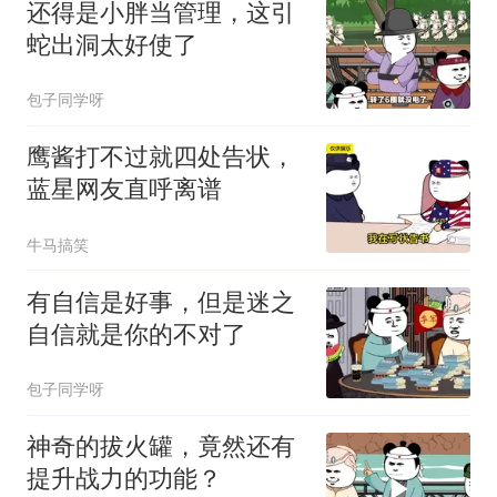
还得是小胖当管理，这引
蛇出洞太好使了
包子同学呀
鹰酱打不过就四处告状，
蓝星网友直呼离谱
牛马搞笑
有自信是好事，但是迷之
自信就是你的不对了
包子同学呀
神奇的拔火罐，竟然还有
提升战力的功能？