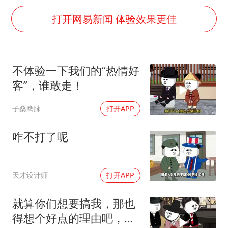
OpenAI为免费用户升级GPT-5.6 Luna
打开网易新闻 体验效果更佳
船舶避风项目停工 多地全力防台风
我国编制完成新版全月地质图
不体验一下我们的“热情好
“深圳地面沉降致车辆损坏”不实
客”，谁敢走！
男子结婚8年发现3个女儿均非亲生
子桑鹰脉
打开APP
奋进开新局 实干挑大梁
咋不打了呢
天才设计师
打开APP
就算你们想要搞我，那也
得想个好点的理由吧，这