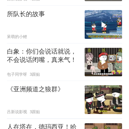
所队长的故事
呆萌的小鲤
白象：你们会说话就说，
不会说话闭嘴，真来气！
包子同学呀
3跟贴
《亚洲频道之狼群》
吕新说影视
3跟贴
人在塔在，德玛西亚！哈