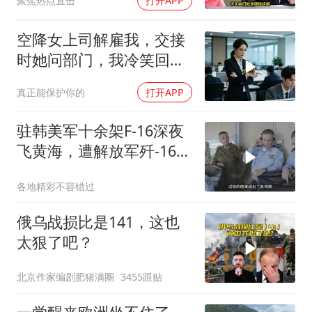
聚焦热点直击
打开APP
空降女上司解雇我，交接
时她问部门，我冷笑回
答：明天
真正能保护你的
打开APP
驻韩美军十余架F-16深夜
飞黄海，遭解放军歼-16驱
离
各地精彩不容错过
俄乌战损比是141，这也
太狠了吧？
北京作家编剧肥猪满圈
3455跟贴