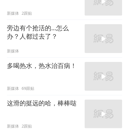
新媒体
2跟贴
旁边有个抢活的…怎么
办？人都过去了？
新媒体
多喝热水，热水治百病！
新媒体
69跟贴
这滑的挺远的哈，棒棒哒
新媒体
2跟贴