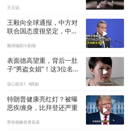
王玉说
王毅向全球通报，中方对
联合国态度很坚定，中美
共治绝无可能
脑洞编剧小剧场
表面德高望重，背后一肚
子“男盗女娼”！这3位名
人，太让人意外
温心娱乐1
4跟贴
特朗普健康亮红灯？被曝
恶疾缠身，比拜登还严重
带你领略世界风采