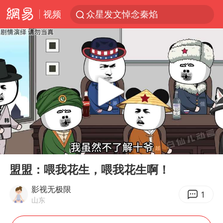
视频
众星发文悼念秦焰
苏州河水抢排翻泄至黄浦江
“还不如不放假”
辽宁28名务农人员中暑死亡？官方辟谣
独闯南太行失联女子遗体已找到
白海豚突然大拐弯 走出罕见路线
大连一起飞航班因乘客可乐爆瓶折返
00:00
02:19
百花奖闭幕式节目单正式揭晓
Play
Ent
full
血指纹匹配成功，20年悬案告破！凶手被执行死刑
盟盟：喂我花生，喂我花生啊！
钟睒睒：必须限制电商平台权力
影视无极限
1
山东
SK海力士回应“或出售重庆工厂”传闻