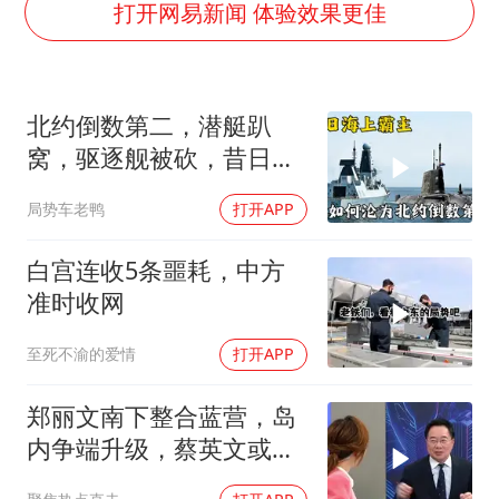
费大厨不自称“大王”了
打开网易新闻 体验效果更佳
医疗垃圾做手机壳 这也是谋财害命
武契奇：欧洲已处于大战边缘
北约倒数第二，潜艇趴
7月CPI同比上涨0.5% 经济内生增长动力持续增强
窝，驱逐舰被砍，昔日的
女孩每天“拼豆”拼坏眼睛
皇家海军怎么了？
局势车老鸭
打开APP
下党之路
白宫连收5条噩耗，中方
准时收网
至死不渝的爱情
打开APP
郑丽文南下整合蓝营，岛
内争端升级，蔡英文或宣
战2028