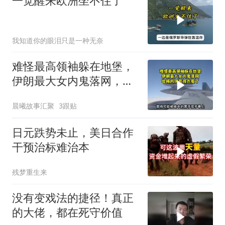
一觉醒来欧洲坐不住了
我知道你的眼泪只是一种无奈
难怪最高领袖躲在地堡，
伊朗最大女内鬼落网，哈
梅内伊死得太冤了
晨曦故事汇聚
3跟贴
日元跌势未止，美日合作
干预治标难治本
残梦重生来
没有变戏法的捷径！真正
的大佬，都在死守价值