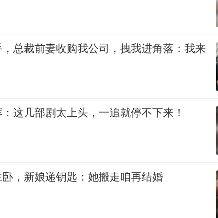
手，总裁前妻收购我公司，拽我进角落：我来
荐：这几部剧太上头，一追就停不下来！
主卧，新娘递钥匙：她搬走咱再结婚