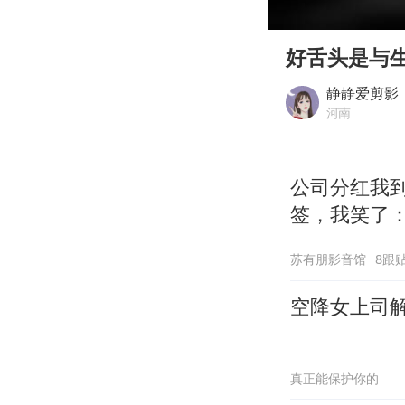
00:00
Play
好舌头是与
静静爱剪影
河南
公司分红我到
签，我笑了
苏有朋影音馆
8跟
空降女上司
真正能保护你的