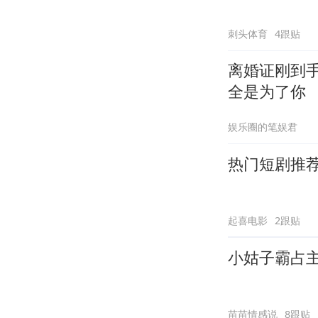
刺头体育
4跟贴
离婚证刚到
全是为了你
娱乐圈的笔娱君
热门短剧推
起喜电影
2跟贴
小姑子霸占
苗苗情感说
8跟贴