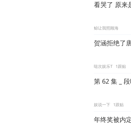
看哭了 原来
鲸让我照顾海
贺涵拒绝了
哒次娱乐T
1跟贴
第 62 集 
娱说一下
1跟贴
年终奖被内