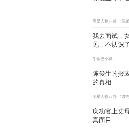
明星人物八卦
1跟
我去面试，
见，不认识
牛锅巴小钒
陈俊生的报
的真相
明星人物八卦
12跟
庆功宴上丈
真面目