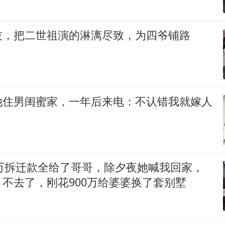
技，把二世祖演的淋漓尽致，为四爷铺路
她住男闺蜜家，一年后来电：不认错我就嫁人
0万拆迁款全给了哥哥，除夕夜她喊我回家，
不去了，刚花900万给婆婆换了套别墅