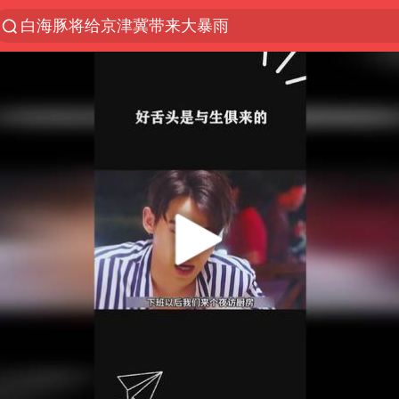
白海豚将给京津冀带来大暴雨
上半年我国经营主体结构持续优化
杭州机场已取消航班388架次
中国籍豪华游艇富商之子在泰国被杀
王艺迪无缘横滨赛决赛
浙江省委书记王浩再调度：该停下的坚决停下来，让
《披荆斩棘2026》阵容官宣
中国第1高楼阻尼器摆动明显
国足U17与阿森纳决赛取消 并列冠军
《龙餐馆》 冲奖
上门女婿出轨女邻居多年被判重婚罪