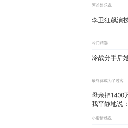
阿芒娱乐说
李卫狂飙演
冷门精选
冷战分手后
最终你成为了过客
母亲把140
我平静地说：
小蜜情感说