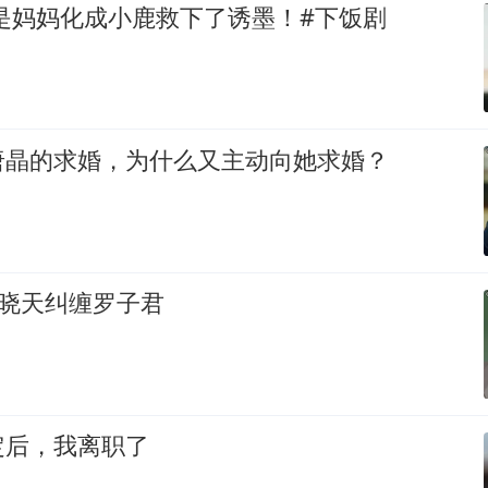
是妈妈化成小鹿救下了诱墨！#下饭剧
唐晶的求婚，为什么又主动向她求婚？
_ 段晓天纠缠罗子君
定后，我离职了