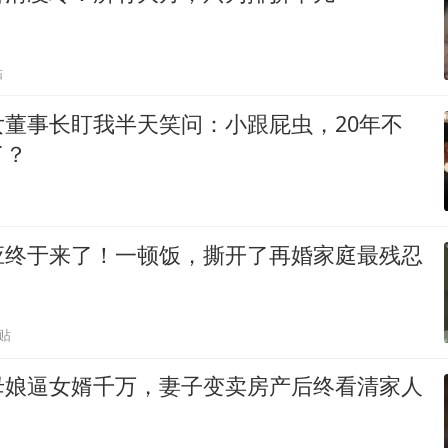
贴
女董事长盯我半天笑问：小跟屁虫，20年不
了？
应终于来了！一顿饭，撕开了再婚家庭最残忍
贴
母娘逼女婿千万，妻子变卖房产后终看清家人