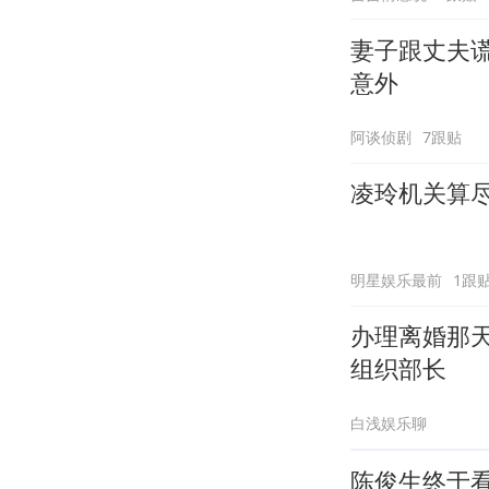
妻子跟丈夫谎
意外
阿谈侦剧
7跟贴
凌玲机关算
明星娱乐最前
1跟
办理离婚那
组织部长
白浅娱乐聊
陈俊生终于