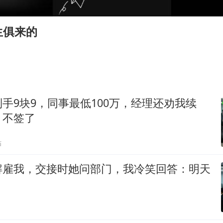
2025年小学教师减少13.19万
女子发现前夫婚内与第三者育子
生俱来的
以军士兵把枪口对准中国记者
笔试第一被劝弃考涉事副校长被撤职
构建更高水平的全民健身公共服务体系
萌娃帮爷爷脱玉米 卖力干活超可爱
手9块9，同事最低100万，经理还劝我续
灌溉水坝被隔成鱼塘 村民投诉20余年
：不签了
奋力开创中国式现代化建设新局面
贴
解雇我，交接时她问部门，我冷笑回答：明天