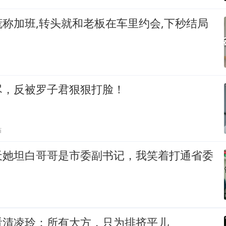
称加班,转头就和老板在车里约会,下秒结局
尽，反被罗子君狠狠打脸！
贴
天她坦白哥哥是市委副书记，我笑着打通省委
看清凌玲：所有大方，只为排挤平儿