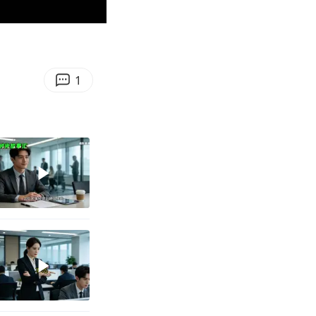
01:26
Enter
fullscreen
1