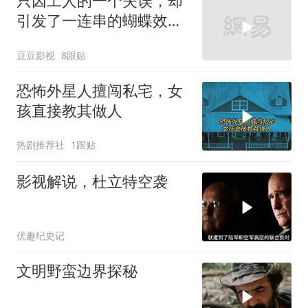
只因工人的一个失误，却
引发了一连串的蝴蝶效
应！惊悚片《凶兆》
豆豆影视
8跟贴
恐怖外星人擅闯私宅，女
孩直接教其做人
热剧推荐社
1跟贴
影视解说，杜立特空袭
优趣纪史记
文明野蛮边界探秘