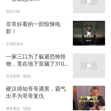
混混小喵
非常好看的一部惊悚电
影！
芋泥哈波波
一家三口为了躲避恐怖怪
物，竟在地下室藏了310
天！《躲藏》
豆豆影视
7跟贴
硬汉得知哥哥遇害，霸气
出手为哥哥复仇
胖鱼看剧
1跟贴