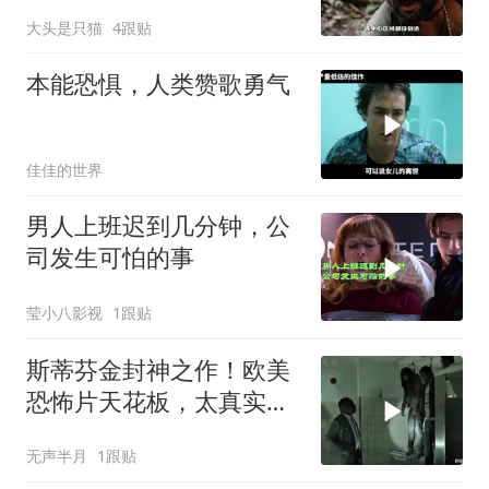
大头是只猫
4跟贴
本能恐惧，人类赞歌勇气
佳佳的世界
男人上班迟到几分钟，公
司发生可怕的事
莹小八影视
1跟贴
斯蒂芬金封神之作！欧美
恐怖片天花板，太真实
了！看得手心冒汗！
无声半月
1跟贴