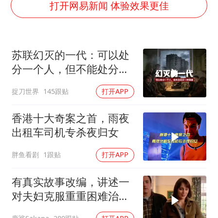
打开网易新闻 体验效果更佳
“空调24小时开着更省电”不实
70多岁父亲独自坐车到上海看望女儿
OpenAI为免费用户升级GPT-5.6 Luna
苏联幻灭的一代：可以处
“不建议大家买深色蛋糕”
分一个人，但不能处分一
985博士后被曝在妻子孕期出轨后续
种渴望
捉刀世界
145跟贴
打开APP
公司“上四休三”但要降薪1000元
香港十大奇案之首，雨夜
男子杀人后逃进深山21年活得像野人
出租车司机专杀夜归女
如何把百年大党建设得更加坚强有力？
胖鱼看剧
1跟贴
打开APP
有真实故事改编，讲述一
对夫妇克服重重困难治疗
自闭症孩子的故事