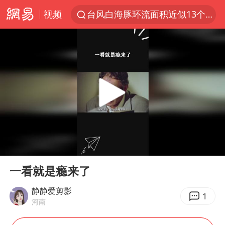
台风白海豚环流面积近似13个浙江
视频
汪峰阻止14岁女儿买大牌
夜幕落下 运动上场
泸溪河：桃酥吃出金属牙冠视频不实
美国将对多晶硅衍生品加征15%关税
四川宜宾市发生5.0级左右地震
改名后的“青海拉面”店
泰国校园枪击案死亡人数升至7人
00:00
00:31
1岁宝宝碰坏纸巾盒 宝妈被索赔924元
Play
Ent
full
一看就是瘾来了
泰高官回应中国人在泰遭歧视：全面调查
静静爱剪影
女子开一天一夜空调后二氧化碳中毒
1
河南
97岁英国奶奶飞上天再破吉尼斯纪录