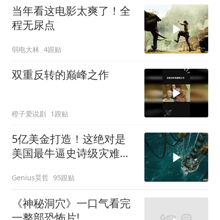
当年看这电影太爽了！全
程无尿点
弱电大林
4跟贴
双重反转的巅峰之作
橙子爱说剧
1跟贴
5亿美金打造！这绝对是
美国最牛逼史诗级灾难大
片，这段太震撼了
Genius昊哲
95跟贴
《神秘洞穴》一口气看完
一整部恐怖片!