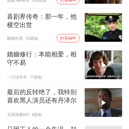
鹿鲨Sakana
289跟贴
打开APP
喜剧界传奇：那一年，他
横空出世
碗晚科普
55跟贴
打开APP
婚姻修行：本能相爱，相
守不易
一只绵羊羊
17跟贴
最后的反转绝了，我特别
喜欢黑人演员还有丹泽尔
无我漂佩MY
8跟贴