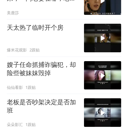
惊呆了
美鹿莎
天太热了临时开个房
爆米花观影
2跟贴
嫂子任命抓捕诈骗犯，却
险些被妹妹毁掉
仙仙看影
1跟贴
老板是否吵架决定是否加
班
朵朵影汇
1跟贴