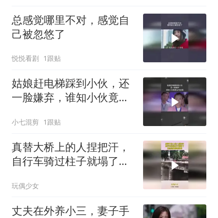
总感觉哪里不对，感觉自
己被忽悠了
悦悦看剧
1跟贴
姑娘赶电梯踩到小伙，还
一脸嫌弃，谁知小伙竟是
公司总裁
小七混剪
1跟贴
真替大桥上的人捏把汗，
自行车骑过柱子就塌了，
竟然连钢筋都没有
玩偶少女
丈夫在外养小三，妻子手