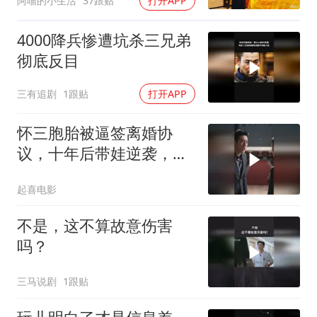
阿喵的小生活
37跟贴
打开APP
4000降兵惨遭坑杀三兄弟
彻底反目
三有追剧
1跟贴
打开APP
怀三胞胎被逼签离婚协
议，十年后带娃逆袭，前
夫校董认子
起喜电影
不是，这不算故意伤害
吗？
三马说剧
1跟贴