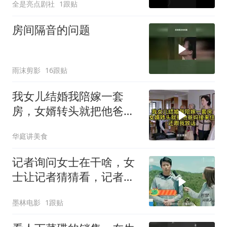
全是亮点剧社
1跟贴
房间隔音的问题
雨沫剪影
16跟贴
我女儿结婚我陪嫁一套
房，女婿转头就把他爸妈
接来住，还跟我放话
华庭讲美食
记者询问女士在干啥，女
士让记者猜猜看，记者直
言是来拉粑粑
墨林电影
1跟贴