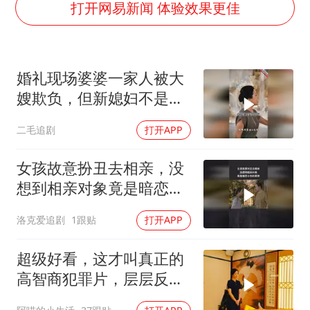
中方公布5项对美反制措施
打开网易新闻 体验效果更佳
外交部回应日本将中国列为最大挑战
被妻子举报丈夫与情人一审获刑1年
婚礼现场婆婆一家人被大
“中国游”持续带火“中国购”
嫂欺负，但新媳妇不是好
你常吃的兰州拉面要改名了
惹的！
二毛追剧
打开APP
张家界中心汽车站候车厅漏水如瀑布
坚持党全面领导和党中央集中统一领导
女孩故意扮丑去相亲，没
想到相亲对象竟是暗恋十
年的男神
洛克爱追剧
1跟贴
打开APP
超级好看，这才叫真正的
高智商犯罪片，层层反
转！真相太让人震惊