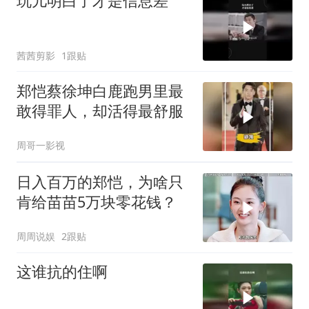
玩儿明白了才是信息差
茜茜剪影
1跟贴
郑恺蔡徐坤白鹿跑男里最
敢得罪人，却活得最舒服
周哥一影视
日入百万的郑恺，为啥只
肯给苗苗5万块零花钱？
周周说娱
2跟贴
这谁抗的住啊