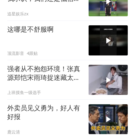
恺了
追星娱乐zx
这哪是不舒服啊
顶流影音
4跟贴
强者从不抱怨环境！张真
源郑恺宋雨琦捉迷藏太会
藏了，打死都
上班摸鱼一级选手
外卖员见义勇为，好人有
好报
鹿云清