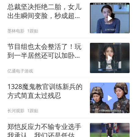
总裁坚决拒绝二胎，女儿
出生瞬间变脸，秒成超级
女儿奴
墨林电影
1跟贴
节目组也太会整活了！玩
到一半居然还可以加卧
底，郑恺李晨惊呆了
亿通电子游戏
1328魔鬼教官训练新兵的
方式简直太过残忍
长河观影
1跟贴
郑恺反应力不输专业选手
我承认，我们还是低估郑