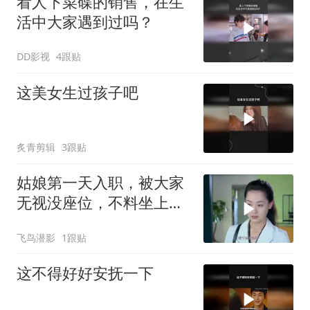
看人下菜碟的销售，在生
活中大家遇到过吗？
DD影视
4跟贴
这美女生过孩子吧
炙青剪辑
3跟贴
姑娘第一天入职，被大家
无视没座位，不料坐上特
殊位置
飞鸟潜影
1跟贴
这不得好好安抚一下