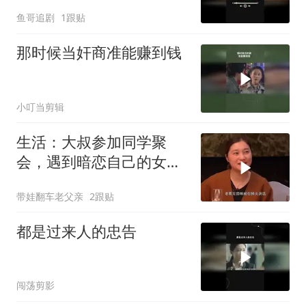
鱼哥追剧
1跟贴
那时候当奸商准能赚到钱
小叮当剪辑
生活：大叔参加同学聚
会，遇到暗恋自己的女同
学，酩酊大醉
带娃翻车老父亲
2跟贴
都是过来人的忠告
闯荡剪影