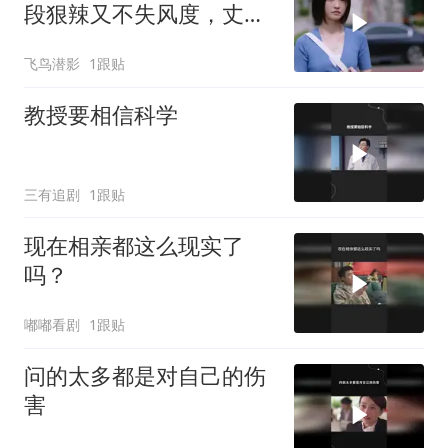
段狠辣又不失风度，丈夫
腿软
飞鸟潜影
1跟贴
教授要相信科学
三有追剧
1跟贴
现在相亲都这么现实了
吗？
嘟嘟看剧
1跟贴
问的太多都是对自己的伤
害