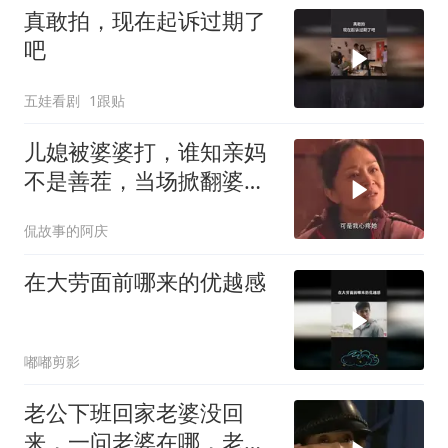
真敢拍，现在起诉过期了
吧
五娃看剧
1跟贴
儿媳被婆婆打，谁知亲妈
不是善茬，当场掀翻婆家
人的年夜饭
侃故事的阿庆
在大劳面前哪来的优越感
嘟嘟剪影
老公下班回家老婆没回
来，一问老婆在哪，老公