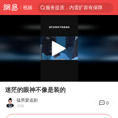
视频
服务提质，内需扩容有保障
李亚鹏向地铁吐血女孩捐99999元
美股收盘：道指再创历史新高
41岁女子为鼓励女儿考上985研究生
人贩子“梅姨”真名谢家梅
“老头乐”悬挂“蒙H好几个8”上路
河南：领导干部要带头休假
00:00
00:14
被一条街帮助的“煎饼叔叔”去世
Play
Ent
full
香港乐坛著名填词人黎彼得去世
迷茫的眼神不像是装的
男子出狱前8天被改判死缓
猛男爱追剧
0
河南
13岁少年白天写作业晚上夜市炒粉