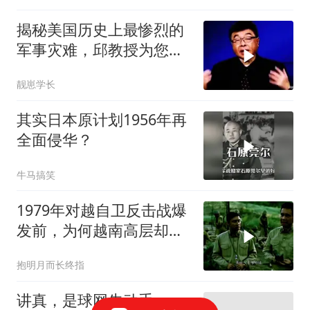
揭秘美国历史上最惨烈的
军事灾难，邱教授为您详
细解读！来看看
靓崽学长
其实日本原计划1956年再
全面侵华？
牛马搞笑
1979年对越自卫反击战爆
发前，为何越南高层却集
体消失？
抱明月而长终指
讲真，是球网先动手