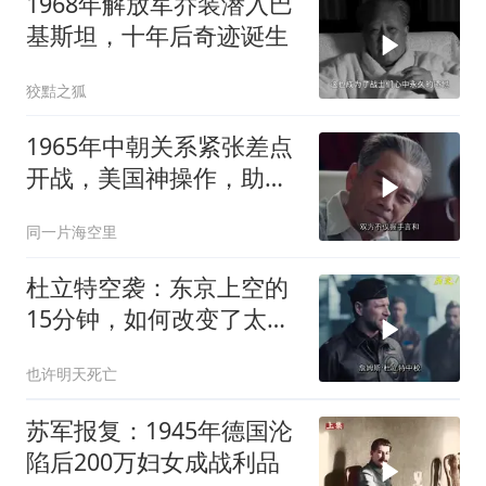
1968年解放军乔装潜入巴
基斯坦，十年后奇迹诞生
狡黠之狐
1965年中朝关系紧张差点
开战，美国神操作，助两
国化解危机
同一片海空里
杜立特空袭：东京上空的
15分钟，如何改变了太平
洋战争？
也许明天死亡
苏军报复：1945年德国沦
陷后200万妇女成战利品