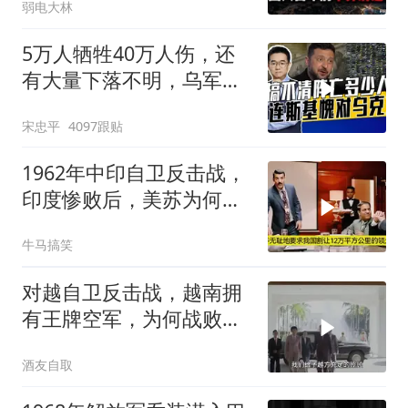
弱电大林
5万人牺牲40万人伤，还
有大量下落不明，乌军伤
亡人数难估量
宋忠平
4097跟贴
1962年中印自卫反击战，
印度惨败后，美苏为何不
帮忙
牛马搞笑
对越自卫反击战，越南拥
有王牌空军，为何战败也
不动用
酒友自取