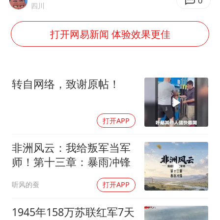
哪吒汽车南宁工厂设备降价20%拍卖
0
四川
女子利用漏洞0元薅走3000多件家电
打开网易新闻 体验效果更佳
宇树科技发行价格150.80元/股
吉林一“温度计大楼”读数爆表
80后女柜员逆袭成4200亿银行副行长
转自网络，致谢原帖！
房主任回应争议
把党建设得更加坚强有力
打开APP
奋进开新局 实干挑大梁
非洲风云：我给叛军当军
师！第十三章：暴雨冲锋
听风的蚕
打开APP
1945年158万苏联红军7天