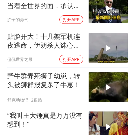
当着全世界的面，承认一
个众所周知的事实
胖子的勇气
打开APP
贴脸开大！十几架军机连
夜逃命，伊朗杀人诛心，
老底被当地人掀翻
侃侃世界之最
打开APP
野牛群弄死狮子幼崽，转
头被狮群报复杀了牛崽！
舒克动物记
2跟贴
“我叫王大锤真是万万没有
想到！”