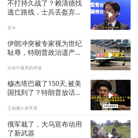
不打持久战了？赖清德找
逃亡路线，士兵丢盔弃
甲，解放军对其更名
至今
伊朗冲突被专家视为世纪
耻辱，特朗普政治遗产遭
遇毁灭性打击
生命中最美的奇迹
穆杰塔巴藏了150天,被美
国找到了？特朗普放话：
伊朗的最后的机会
王姐懒人家常菜
俄军栽了，大乌宣布动用
了新武器