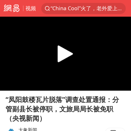
“China Cool”火了，老外爱上中国避暑游
视频
香港宏福苑火灾或由烟头引起
浙江台州《告全体市民书》
伊斯兰版北约来了吗
四川宜宾3.4级地震
网约车司机充电时猝死保险拒赔
陕西柞水泥石流已致2死 仍有1人失联
泰国初中生饮弹自尽前开了26枪
00:00
00:05
Play
Ent
多所高校取消艺考
full
“凤阳鼓楼瓦片脱落”调查处置通报：分
云南一地村民过火把节意外灼伤16人
管副县长被停职，文旅局局长被免职
店主称换“青海拉面”招牌后生意更好
（央视新闻）
上半年国内居民出游人次34.63亿
大象新闻