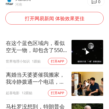
0
22岁女生独闯南太行失联12天
河南
薛之谦杭州站演唱会取消
打开网易新闻 体验效果更佳
张本智和：零封向鹏不意外
今年第二强台风将带来多大影响
“准2万亿”之城点名支持三所大学
在这个蓝色区域内，看似
空无一物，却包含了5500
习近平心系体育强国建设
个星系！
世界地理小知识
1跟贴
打开APP
离婚当天婆婆催我搬家，
我冷静拨通一个电话，全
家跪求我别走
起喜电影
12跟贴
打开APP
马杜罗没想到，特朗普会