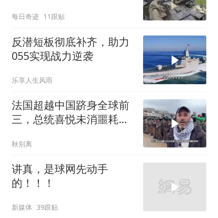
每日奇迹
11跟贴
反潜短板彻底补齐，助力
055实现战力逆袭
乐享人生风雨
法国超越中国跻身全球前
三，总统喜悦未消噩耗降
临
秋别离
讲真，是球网先动手
的！！！
新媒体
39跟贴