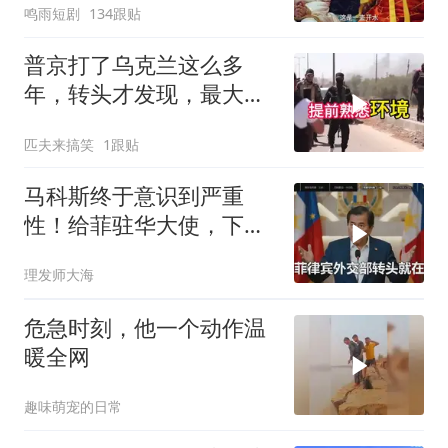
鸣雨短剧
134跟贴
普京打了乌克兰这么多
年，转头才发现，最大的
威胁在土耳其身上
匹夫来搞笑
1跟贴
马科斯终于意识到严重
性！给菲驻华大使，下达
5个必须完成的任务
理发师大海
危急时刻，他一个动作温
暖全网
趣味萌宠的日常