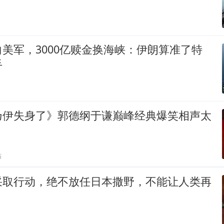
美军，3000亿赎金换海峡：伊朗算准了特
手
乃伊失身了》郭德纲于谦巅峰经典爆笑相声太
贴
采取行动，绝不放任日本撒野，不能让人类再