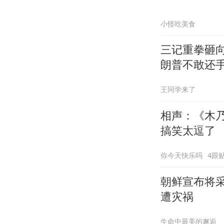
小怪吃美食
三记重拳砸向
朗普不敢还
王同学来了
相声：《木
搞笑太逗了
你今天快乐吗
4跟
朝鲜宣布将
遭灾祸
生命中最美的邂逅