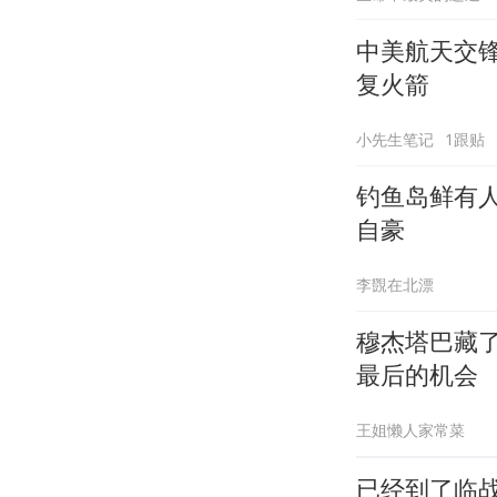
中美航天交
复火箭
小先生笔记
1跟贴
钓鱼岛鲜有
自豪
李覴在北漂
穆杰塔巴藏了
最后的机会
王姐懒人家常菜
已经到了临战