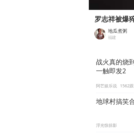
00:00
Play
罗志祥被爆
地瓜煮粥
福建
战火真的烧
一触即发2
阿芒娱乐说
1562
地球村搞笑
浮光惊掠影