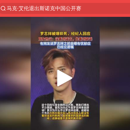
马克·艾伦退出斯诺克中国公开赛
新疆优化调整景区内自驾服务费
上四休三，但降薪1000元，你接受吗？
夏日经济乘“热”而上 消费市场向“新”而行
情侣平潭拍日出坠崖1死1伤
白海豚将正面袭击贯穿浙江
央视新主播李秋莹孙亚鹏亮相
酒店回应车内过夜被收150元
黄金牛市回来了吗
酒店花洒现排泄物住客索赔遭拒
杭州全市有序停课