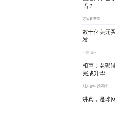
吗？
万物科普菌
数十亿美元买
发
一饮山河
相声：老郭
完成升华
别人都叫我阿腈
讲真，是球