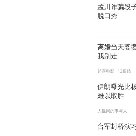
孟川诈骗段
脱口秀
离婚当天婆
我别走
起喜电影
12跟贴
伊朗曝光比
难以取胜
人世间的事与人
台军封桥演