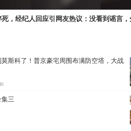
商场现钱学森巨幅海报 负责人回应
36岁男演员成景区NPC后人气爆棚
猝死，经纪人回应引网友热议：没看到谣言，
全民健身事业高质量发展
台当局重金为“台独”织“皇帝新衣”
几元成本的AI广告导致千万市值蒸发
乐享全民健身 共筑健康中国
到莫斯科了！普京豪宅周围布满防空塔，大战
跟贴
合集三