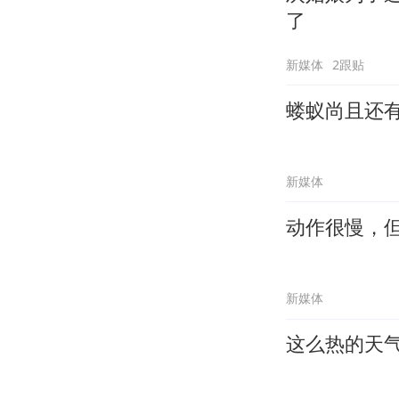
了
新媒体
2跟贴
蝼蚁尚且还
新媒体
动作很慢，
新媒体
这么热的天