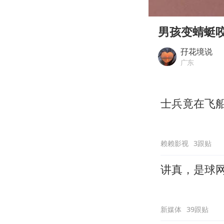
00:00
Play
男孩变蜻蜓
孖花境说
广东
士兵竟在飞
赖赖影视
3跟贴
讲真，是球
新媒体
39跟贴