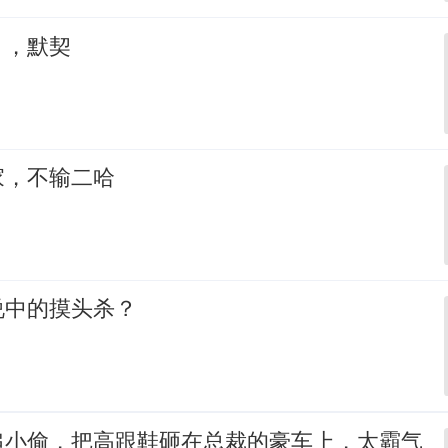
，，默契
家，不输二哈
说中的摸头杀？
追小偷，把高跟鞋砸在总裁的豪车上，太霸气