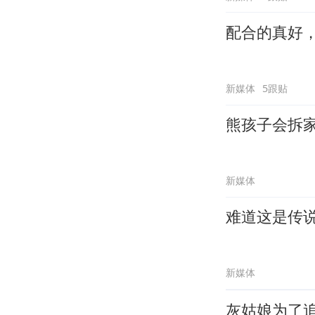
配合的真好
新媒体
5跟贴
熊孩子会拆
新媒体
难道这是传
新媒体
灰姑娘为了