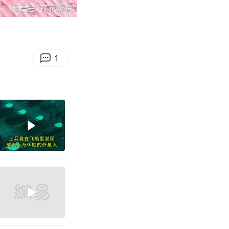
01:02
Enter
fullscreen
1