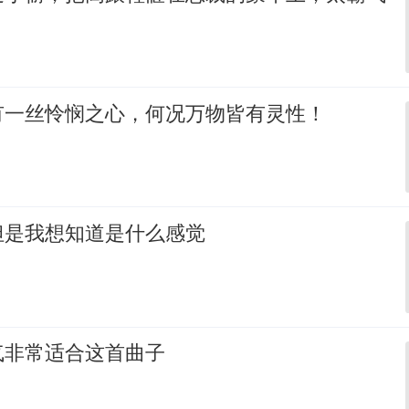
有一丝怜悯之心，何况万物皆有灵性！
但是我想知道是什么感觉
气非常适合这首曲子