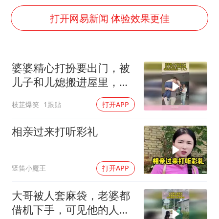
泰国初中生饮弹自尽前开了26枪
打开网易新闻 体验效果更佳
22岁女生独闯南太行失联12天
万岁山接盘烂尾恒大文旅城
婆婆精心打扮要出门，被
薛之谦杭州站演唱会取消
儿子和儿媳搬进屋里，再
习近平心系体育强国建设
出来就是另一个人了
枝芷爆笑
1跟贴
打开APP
相亲过来打听彩礼
竖笛小魔王
打开APP
大哥被人套麻袋，老婆都
借机下手，可见他的人品