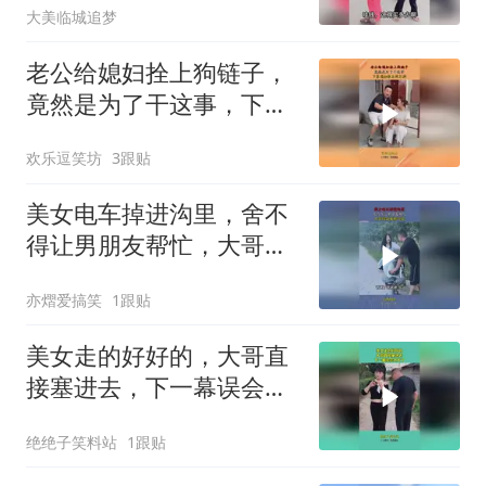
大美临城追梦
老公给媳妇拴上狗链子，
竟然是为了干这事，下幕
媳妇根本跑不掉
欢乐逗笑坊
3跟贴
美女电车掉进沟里，舍不
得让男朋友帮忙，大哥得
知真相气疯
亦熠爱搞笑
1跟贴
美女走的好好的，大哥直
接塞进去，下一幕误会太
大了
绝绝子笑料站
1跟贴