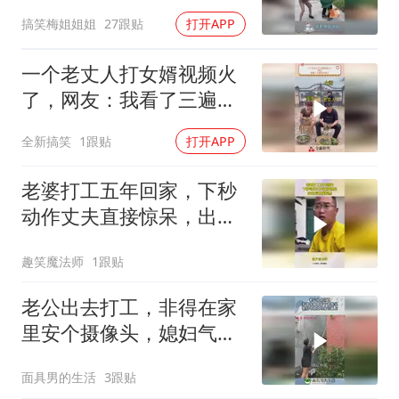
有多差！
搞笑梅姐姐姐
27跟贴
打开APP
一个老丈人打女婿视频火
了，网友：我看了三遍笑
死我了
全新搞笑
1跟贴
打开APP
老婆打工五年回家，下秒
动作丈夫直接惊呆，出去
后直接拉黑
趣笑魔法师
1跟贴
老公出去打工，非得在家
里安个摄像头，媳妇气得
立马给它盖上！
面具男的生活
3跟贴