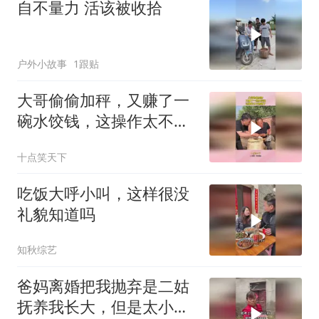
自不量力 活该被收拾
户外小故事
1跟贴
大哥偷偷加秤，又赚了一
碗水饺钱，这操作太不地
道了！
十点笑天下
吃饭大呼小叫，这样很没
礼貌知道吗
知秋综艺
爸妈离婚把我抛弃是二姑
抚养我长大，但是太小气