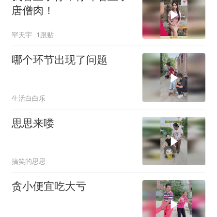
唐僧肉！
罕天宇
1跟贴
哪个环节出现了问题
生活白白乐
思思来喽
搞笑的思思
贪小便宜吃大亏