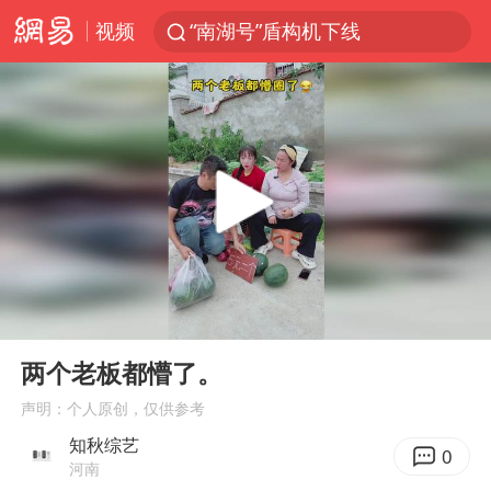
“南湖号”盾构机下线
视频
香港宏福苑火灾或由烟头引起
浙江台州《告全体市民书》
伊斯兰版北约来了吗
中国父女泰国骑摩托车坠崖1死1伤
网约车司机充电时猝死保险拒赔
四川宜宾3.4级地震
周末打虎 宋致远被查
00:00
00:39
Play
Ent
上半年国内居民出游人次34.63亿
full
两个老板都懵了。
陕西柞水泥石流已致2死 仍有1人失联
声明：个人原创，仅供参考
店主称换“青海拉面”招牌后生意更好
知秋综艺
0
河南
多所高校取消艺考