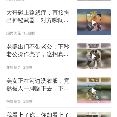
大哥碰上路怒症，直接掏
出神秘武器，对方瞬间腿
软了！
国民笑花
13跟贴
老婆出门不带老公，下秒
老公操作亮了，这招真是
太损了！
趣拍暴走
2跟贴
美女正在河边洗衣服，竟
然被人一脚踹下去，下幕
美女直接傻眼
颤颤搞笑
3跟贴
我看上了你，你却看上了