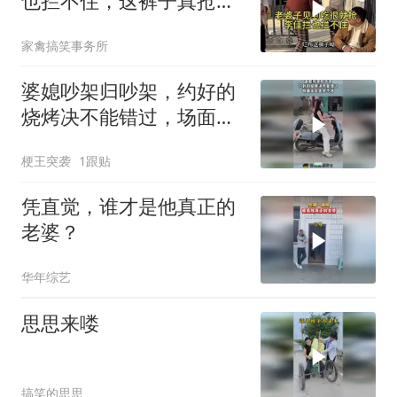
也拦不住，这裤子真抢
手！
家禽搞笑事务所
婆媳吵架归吵架，约好的
烧烤决不能错过，场面实
在是笑不活！
梗王突袭
1跟贴
凭直觉，谁才是他真正的
老婆？
华年综艺
思思来喽
搞笑的思思