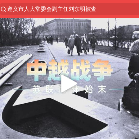
遵义市人大常委会副主任刘东明被查
夜幕落下 运动上场
泰交通部副部长回应中国人遭歧视手势
Meta被判支付5.67亿美元
中国稀土盘中涨停
1岁宝宝碰坏纸巾盒 宝妈被索赔924元
男子结婚8年3个女儿均非亲生
台风白海豚逼近 暴雨大暴雨来袭
“空调24小时开着更省电”不实
公司“上四休三”但要降薪1000元
47岁妈妈突然产女 26岁女儿：很震惊
OpenAI为免费用户升级GPT-5.6 Luna