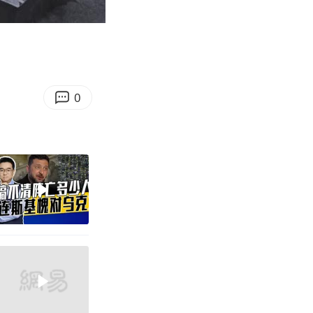
09:35
Enter
fullscreen
0