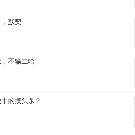
，，默契
家，不输二哈
说中的摸头杀？