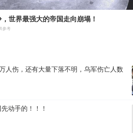
泸溪河：桃酥吃出金属牙冠视频不实
“中国蔬菜之乡”最高温达41.8℃
争，世界最强大的帝国走向崩塌！
日本广岛民众举行游行反对政府行径
供参考
27岁女子成组织卖淫集团主犯被通缉
97岁英国奶奶飞上天再破吉尼斯纪录
女子开一天一夜空调后二氧化碳中毒
0万人伤，还有大量下落不明，乌军伤亡人数
如何把百年大党建设得更加坚强有力？
网先动手的！！！