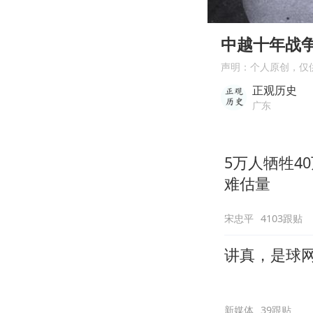
00:00
Play
中越十年战
声明：个人原创，仅
正观历史
广东
5万人牺牲4
难估量
宋忠平
4103跟贴
讲真，是球
新媒体
39跟贴