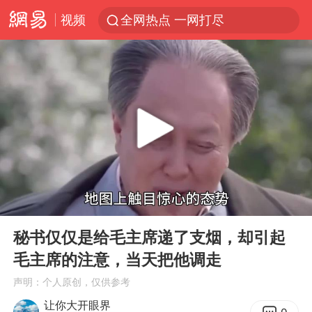
视频
全网热点 一网打尽
00:00
06:41
Play
Ent
full
秘书仅仅是给毛主席递了支烟，却引起
毛主席的注意，当天把他调走
声明：个人原创，仅供参考
让你大开眼界