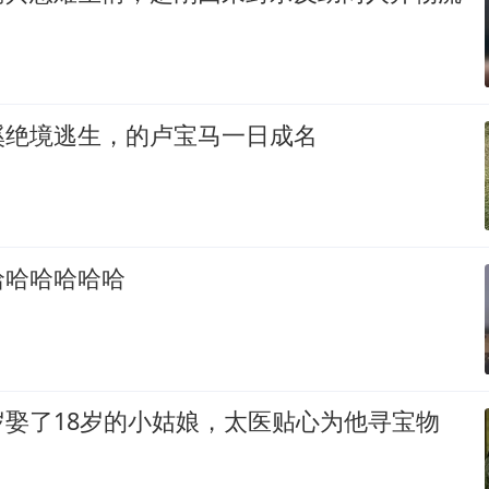
溪绝境逃生，的卢宝马一日成名
哈哈哈哈哈哈
岁娶了18岁的小姑娘，太医贴心为他寻宝物