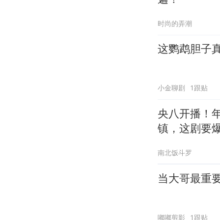
时尚的弄潮
这鹦鹉胆子
小金聊剧
1跟贴
央八开播！
镇，这剧要
南北饭斗罗
当大哥最重
嘟嘟剪影
1跟贴