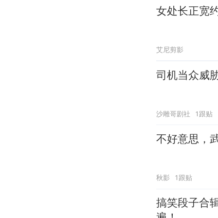
女处长正宽
艾尼剪影
司机当众威
沙雕哥剧社
1跟贴
不好意思，
秋影
1跟贴
搞笑段子合
遍！