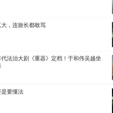
真大，连旅长都敢骂
年代法治大剧《重器》定档！于和伟吴越坐
爆
要是要懂法