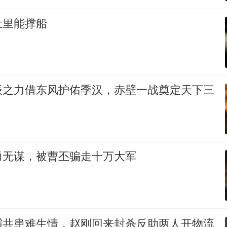
肚里能撑船
辰之力借东风护佑季汉，赤壁一战奠定天下三
勇无谋，被曹丕骗走十万大军
霸共患难生情，赵刚回来封杀反助两人开物流