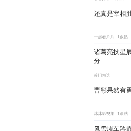
还真是宰相
一起看片片
1跟贴
诸葛亮挟星
分
冷门精选
曹彰果然有
沐沐影视集
1跟贴
风雪堵车路