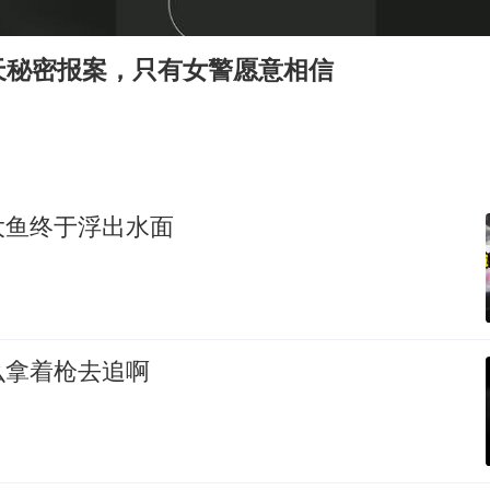
网传《披荆斩棘2026》名单
媒体：“内容由AI生成”不是免责盾牌
天秘密报案，只有女警愿意相信
人民的健康、体质、幸福一脉相承
大鱼终于浮出水面
么拿着枪去追啊