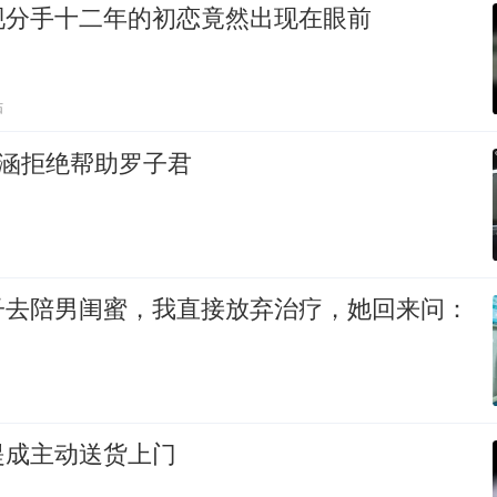
现分手十二年的初恋竟然出现在眼前
贴
_ 贺涵拒绝帮助罗子君
子去陪男闺蜜，我直接放弃治疗，她回来问：
提成主动送货上门