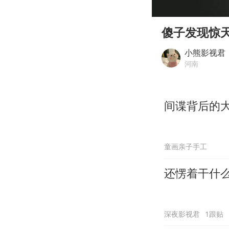
00:00
Play
傻子发现惊
小熊影视君
河南
间谍背后的
童画亲子手工
还愣着干什
深夜影视君
1跟贴