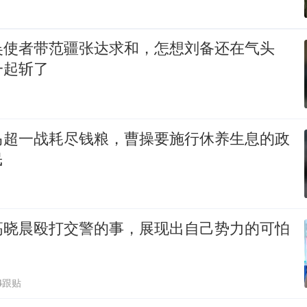
吴使者带范疆张达求和，怎想刘备还在气头
一起斩了
马超一战耗尽钱粮，曹操要施行休养生息的政
民
高晓晨殴打交警的事，展现出自己势力的可怕
4跟贴