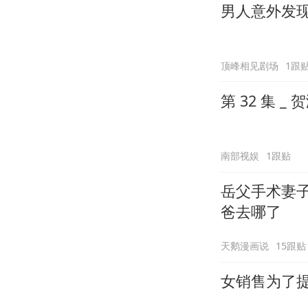
男人意外发
顶峰相见剧场
1跟
第 32 集 
南部视娱
1跟贴
岳父手术妻
爸去哪了
天鹅漫画说
15跟贴
女销售为了