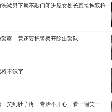
约洗漱男下属不敲门闯进屋女处长直接掏双枪
胁警察，竟还要把警察开除出警队
武将不识字
辑：笑到肚子疼，专治不开心，看一遍笑一