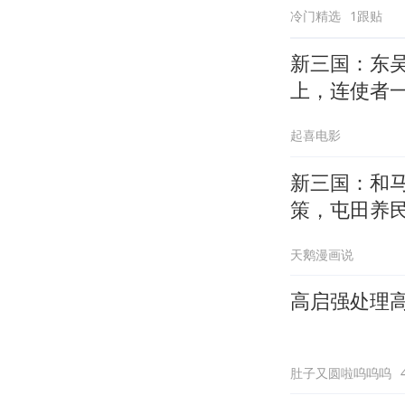
冷门精选
1跟贴
新三国：东
上，连使者
起喜电影
新三国：和
策，屯田养
天鹅漫画说
高启强处理
肚子又圆啦呜呜呜