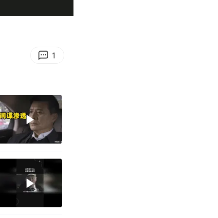
06:37
Enter
fullscreen
1