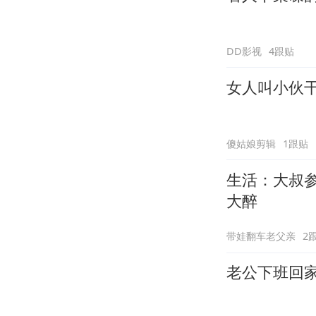
DD影视
4跟贴
女人叫小伙
傻姑娘剪辑
1跟贴
生活：大叔
大醉
带娃翻车老父亲
2
老公下班回