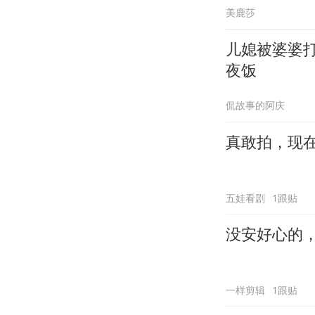
美鹿莎
儿媳被婆婆
夜饭
侃故事的阿庆
真敢拍，现
五娃看剧
1跟贴
没安好心的
一样剪辑
1跟贴