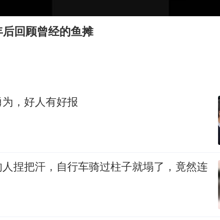
U17国足三连胜晋级明日之星半决赛
美股存储板块集体大跌
年后回顾曾经的鱼摊
胜宏科技：股票交易异常波动
中巨芯：上半年归母净利润1405.77万元
东航：国内客票提前14天免费退改
名创优品回应女子吐槽内裤质量差
勇为，好人有好报
日本试射“战斧”导弹，国防部回应
夯实基础开新局
的人捏把汗，自行车骑过柱子就塌了，竟然连