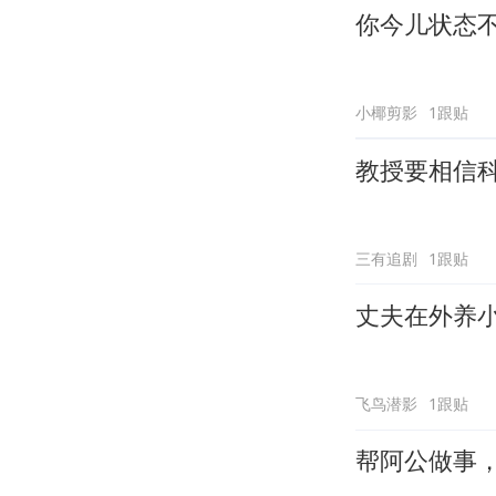
你今儿状态
小椰剪影
1跟贴
教授要相信
三有追剧
1跟贴
丈夫在外养
飞鸟潜影
1跟贴
帮阿公做事