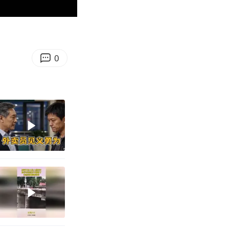
01:08
Enter
fullscreen
0