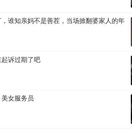
打，谁知亲妈不是善茬，当场掀翻婆家人的年
在起诉过期了吧
，美女服务员