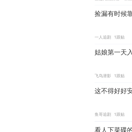
捡漏有时候
一人追剧
1跟贴
姑娘第一天
飞鸟潜影
1跟贴
这不得好好
鱼哥追剧
1跟贴
看人下菜碟