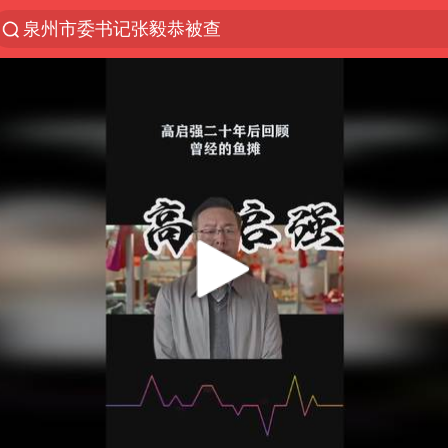
泉州市委书记张毅恭被查
“电影+”如何激发千亿级消费新活力？
全球首个长时储能一体化产业园量产
中国女篮70-67险胜尼日利亚女篮
台风白海豚已进入24小时警戒线
四川宜宾高县4.9级地震致1死
上海：台风白海豚或将带来龙卷风
秋天的第一杯奶茶到底有多火
38岁演员求职万岁山NPC成功
国乒男单横滨冠军赛全军覆没
胡彦斌获《歌手2026》歌王