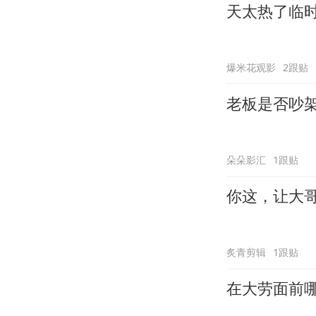
天太热了临
爆米花观影
2跟贴
老板是否吵
朵朵影汇
1跟贴
你这，让大
炙青剪辑
1跟贴
在大劳面前