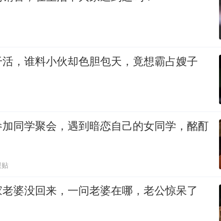
干活，谁料小伙却色胆包天，竟想霸占嫂子
参加同学聚会，遇到暗恋自己的女同学，酩酊
跟贴
家老婆没回来，一问老婆在哪，老公惊呆了