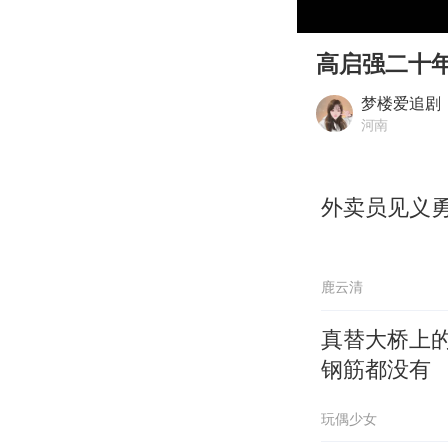
00:00
Play
高启强二十
梦楼爱追剧
河南
外卖员见义
鹿云清
真替大桥上
钢筋都没有
玩偶少女