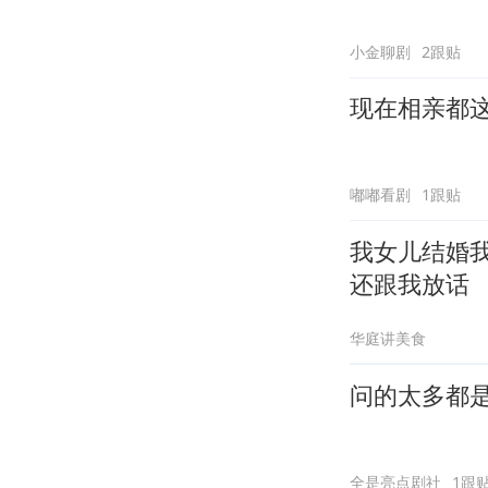
小金聊剧
2跟贴
现在相亲都
嘟嘟看剧
1跟贴
我女儿结婚
还跟我放话
华庭讲美食
问的太多都
全是亮点剧社
1跟