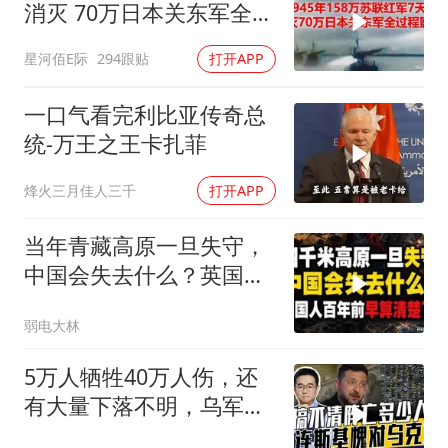
消灭 70万日本关东军全过
程影像
星河佰E际
294跟贴
打开APP
一口气看完利比亚传奇总
统-万王之王卡扎菲
烽火三月佳人三千
打开APP
当年青藏高原一旦失守，
中国会失去什么？英国人
百年前早算清楚了
弱电大林
5万人牺牲40万人伤，还
有大量下落不明，乌军伤
亡人数难估量