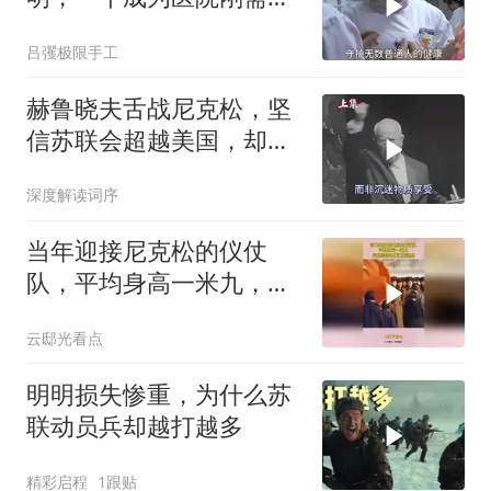
一个让女人爱不释手！
吕彏极限手工
赫鲁晓夫舌战尼克松，坚
信苏联会超越美国，却被
亲儿子“打脸”
深度解读词序
当年迎接尼克松的仪仗
队，平均身高一米九，尼
克松回忆满满压迫感
云邸光看点
明明损失惨重，为什么苏
联动员兵却越打越多
精彩启程
1跟贴