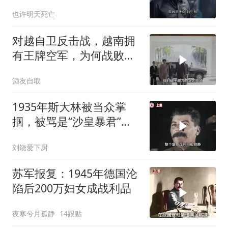
洋战争？
也许明天死亡
对越自卫反击战，越南拥
有王牌空军，为何战败也
不动用
酒友自取
1935年斯大林被当众掌
掴，被骂是“沙皇暴君”，
一年后此人秘密消失
刘饶爱下厨
苏军报复：1945年德国沦
陷后200万妇女成战利品
夜寒兮月孤静
14跟贴