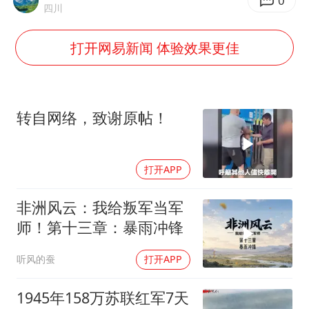
秋天的第一杯奶茶到底有多火
0
四川
东航：国内客票提前14天免费退改
打开网易新闻 体验效果更佳
国防部：坚决反制任何闹海挑衅图谋
日本试射“战斧”导弹，国防部回应
胡彦斌韩磊 谁帮谁
转自网络，致谢原帖！
胡彦斌获《歌手2026》歌王
38岁演员求职万岁山NPC成功
打开APP
夯实基础开新局
非洲风云：我给叛军当军
师！第十三章：暴雨冲锋
听风的蚕
打开APP
1945年158万苏联红军7天