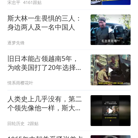
宋忠平
4161跟贴
斯大林一生畏惧的三人：
身边两人及一名中国人
逐梦先锋
旧日本能占领越南5年，
为啥美国打了20年选择撤
军？
情系雨樱花叶
人类史上几乎没有，第二
个领先像他一样，斯大林
到底有多可怕？
回轮历史
2跟贴