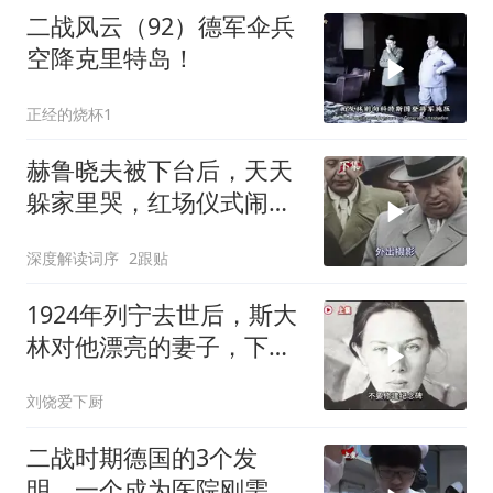
二战风云（92）德军伞兵
空降克里特岛！
正经的烧杯1
赫鲁晓夫被下台后，天天
躲家里哭，红场仪式闹出
大乌龙
深度解读词序
2跟贴
1924年列宁去世后，斯大
林对他漂亮的妻子，下了
个“残忍”的命令
刘饶爱下厨
二战时期德国的3个发
明，一个成为医院刚需，