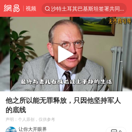
视频
沙特土耳其巴基斯坦签署共同防务协议
“电影+”如何激发千亿级消费新活力？
福建省泉州市委书记张毅恭接受纪律审查和监察调查
台风白海豚已进入24小时警戒线
全球首个长时储能一体化产业园量产
U17国足点球大战淘汰河床晋级决赛
四川宜宾市高县4.9级地震致1人死亡
00:00
00:28
上海：台风白海豚或将带来龙卷风
Play
Ent
full
名创优品回应女子吐槽内裤质量差
他之所以能无罪释放，只因他坚持军人
的底线
“今天得有40℃了吧 为啥还不预警”
声明：个人原创，仅供参考
中国女篮70-67险胜尼日利亚女篮
让你大开眼界