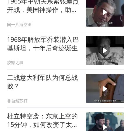
1965年中朝关系紧张差点
开战，美国神操作，助两
国化解危机
同一片海空里
1968年解放军乔装潜入巴
基斯坦，十年后奇迹诞生
狡黠之狐
二战意大利军队为何总战
败？
非自然苏打
杜立特空袭：东京上空的
15分钟，如何改变了太平