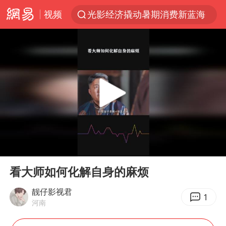
视频
光影经济撬动暑期消费新蓝海
马克·艾伦退出斯诺克中国公开赛
新疆优化调整景区内自驾服务费
上四休三，但降薪1000元，你接受吗？
泰国初中生饮弹自尽前开了26枪
情侣在平潭拍日出时坠崖致一死一伤
全民健身事业高质量发展
00:00
01:11
台当局重金为“台独”织“皇帝新衣”
Play
Ent
full
几元成本的AI广告导致千万市值蒸发
看大师如何化解自身的麻烦
老挝国会主席赛宋蓬逝世
靓仔影视君
1
河南
茅台部分直营店飞天茅台提价