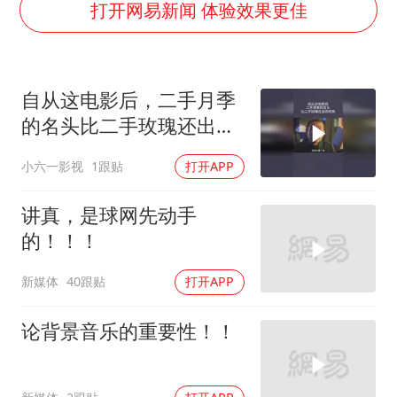
夏日经济乘“热”而上 消费市场向“新”而行
打开网易新闻 体验效果更佳
白海豚将正面袭击贯穿浙江
酒店回应车内过夜被收150元
自从这电影后，二手月季
黄金牛市回来了吗
的名头比二手玫瑰还出名
酒店花洒现排泄物住客索赔遭拒
响亮
小六一影视
1跟贴
打开APP
杭州全市有序停课
乐享全民健身 共筑健康中国
讲真，是球网先动手
的！！！
新媒体
40跟贴
打开APP
论背景音乐的重要性！！