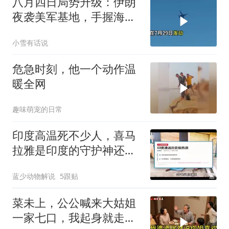
八月四日局势升级：伊朗
夜袭美军基地，手握海峡
筹码提出3000亿诉求
小雪有话说
危急时刻，他一个动作温
暖全网
趣味萌宠的日常
印度高温死不少人，喜马
拉雅是印度的守护神还是
救星
蓝少动物解说
5跟贴
菜未上，公公喊来大姑姐
一家七口，我起身就走，