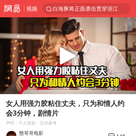
视频
白海豚将正面袭击贯穿浙江
视频丨中国东方电气集团原党组副书记、董事宋致远被查
黄金创今年来最大单周涨幅
四川宜宾市珙县发生3.4级地震
女子网购名牌包发现是自己丢的那只
香港宏福苑火灾或由烟头引起
浙江台州《告全体市民书》
00:00
03:55
女主硬加吻戏短剧已下架
Play
Ent
full
郑丽文：台湾从来没有“独立”过
女人用强力胶粘住丈夫，只为和情人约
会3分钟，剧情片
实时追踪台风白海豚
声明：个人原创，仅供参考
刘浩存百花奖开幕式红裙起舞
憨哥哥电影