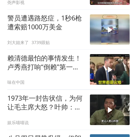
尧声影视
警员遭遇路怒症，1秒6枪
遭索赔1000万美金
刘大姐来了
3739跟贴
赖清德最怕的事情发生！
卢秀燕打响“倒赖”第一
枪，美国趁火打劫
味在中国
1973年一封告状信，为何
让毛主席大怒？叶帅：杀
一儆百！
娱乐喵喵说