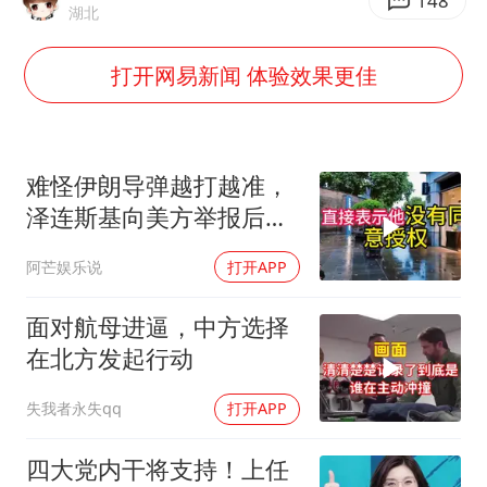
因定位纠纷男子将外卖员砍成植物人
148
湖北
媒体：“内容由AI生成”不是免责盾牌
打开网易新闻 体验效果更佳
多个明星演唱会取消
上海轮渡全线停航
制冰厂工人旺季能月入一万三
难怪伊朗导弹越打越准，
人民的健康、体质、幸福一脉相承
泽连斯基向美方举报后，
特朗普宣布不打了
阿芒娱乐说
打开APP
面对航母进逼，中方选择
在北方发起行动
失我者永失qq
打开APP
四大党内干将支持！上任