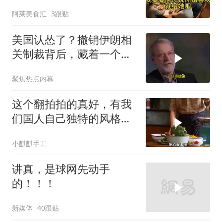
他怒喊：一万三谁付？
阿莱美食汇
3跟贴
美国认怂了？撤销伊朗相
关制裁背后，藏着一个说
不出口的尴尬
聚焦热点内幕
这个翻拍拍的真好，有我
们国人自己独特的风格魅
力
小麒麒手工
讲真，是球网先动手
的！！！
新媒体
40跟贴