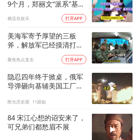
9个月，郑丽文“派系”基本
形成
糖逗在娱乐
打开APP
美海军寄予厚望的三板
斧，解放军已经摸清打
法，海空一体联手接下
聚焦热点直击
打开APP
隐忍四年终于掀桌，俄军
导弹砸向基辅美国工厂，
背后这步棋太狠了
附允历史观
11跟贴
84 宋江心想的诏安来了，
可兄弟们都愁眉不展