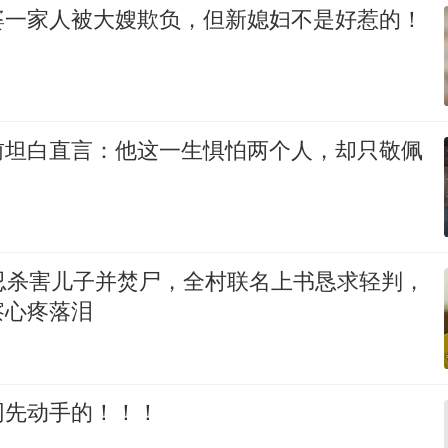
婆一家人被大嫂欺负，但新媳妇不是好惹的！
前坦白直言：他这一生惧怕两个人，却只敬佩
残忍杀害儿子并焚尸，全村联名上书恳求轻判，
察心疼落泪
网先动手的！！！