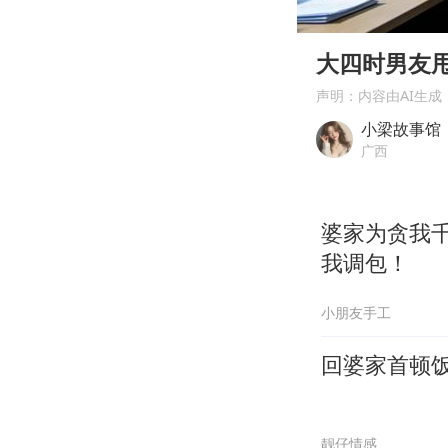
00:00
Play
大四时男友
声明：内容由AI生成
小梁故事馆
广西
婆家为贪我
我调包！
小朋友手工
回婆家首顿
靓仔情感