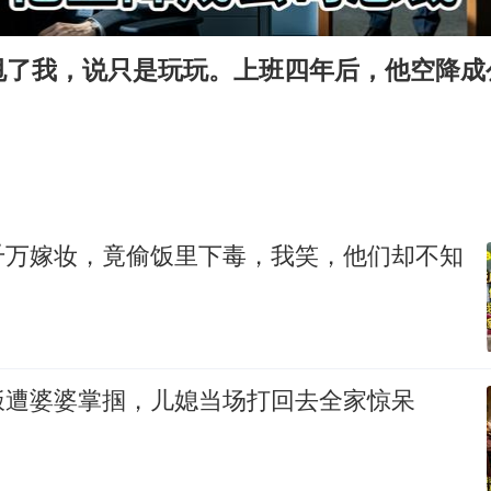
台风白海豚实时路径
广东雷州通报特教老师招聘违规事件
甩了我，说只是玩玩。上班四年后，他空降成
“新疆阿勒泰八月能滑雪”不实
我国外贸延续良好增长态势
国防部：中国军队坚决反制任何闹海挑衅图谋
今日立秋你咬秋了吗
千万嫁妆，竟偷饭里下毒，我笑，他们却不知
女儿为争财产堵门阻挠父亲出殡
夯实基础开新局
饭遭婆婆掌掴，儿媳当场打回去全家惊呆