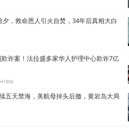
衔前夕，救命恩人引火自焚，34年后真相大白
利欺诈案！法拉盛多家华人护理中心欺诈7亿
641跟贴
连续五天禁海，美航母掉头后撤，黄岩岛大局