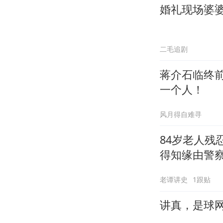
婚礼现场婆
二毛追剧
蒋介石临终
一个人！
风月得自难寻
84岁老人
得知缘由警
老谭讲史
1跟贴
讲真，是球