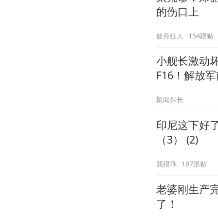
的伤口上
健身狂人
154跟贴
小舰长激动
F16！解放
聚闻探长
印尼这下好
（3） (2)
我很乖
187跟贴
老婆刚生产
了！