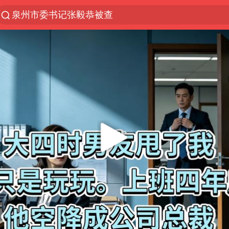
泉州市委书记张毅恭被查
“电影+”如何激发千亿级消费新活力？
国乒男单横滨冠军赛全军覆没
38岁演员求职万岁山NPC成功
秋天的第一杯奶茶到底有多火
东航：国内客票提前14天免费退改
四川宜宾市高县4.9级地震致1人死亡
美股存储板块集体大跌
日本试射“战斧”导弹，国防部回应
百花奖开幕式
胡彦斌韩磊 谁帮谁