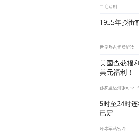
二毛追剧
1955年授
世界热点背后解读
美国查获福
美元福利！
佛罗里达州张司令
5时至24时
已定
环球军武密语