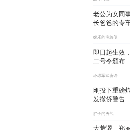
老公为女同
长爸爸的专
娱乐的宅急便
即日起生效
二号令颁布
环球军武密语
刚投下重磅
发撤侨警告
胖子的勇气
太荒谬，郑