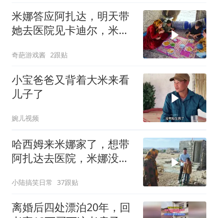
米娜答应阿扎达，明天带
她去医院见卡迪尔，米娜
能说到做到吗
奇葩游戏酱
2跟贴
小宝爸爸又背着大米来看
儿子了
婉儿视频
哈西姆来米娜家了，想带
阿扎达去医院，米娜没答
应哈西姆
小陆搞笑日常
37跟贴
离婚后四处漂泊20年，回