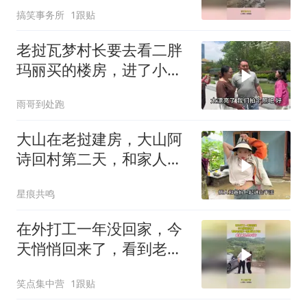
搞笑事务所
1跟贴
老挝瓦梦村长要去看二胖
玛丽买的楼房，进了小区
连连称赞太漂亮了
雨哥到处跑
大山在老挝建房，大山阿
诗回村第二天，和家人一
起去山上稻田干活
星痕共鸣
在外打工一年没回家，今
天悄悄回来了，看到老婆
那一刻眼泪止不住
笑点集中营
1跟贴