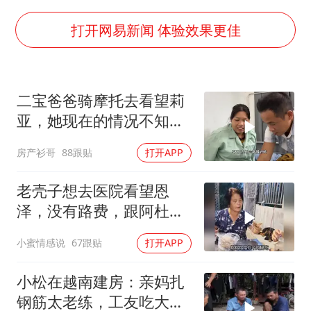
上半年国内居民出游人次34.63亿
22岁女生独闯南太行失联12天
打开网易新闻 体验效果更佳
薛之谦杭州站演唱会取消
张本智和：零封向鹏不意外
二宝爸爸骑摩托去看望莉
今年第二强台风将带来多大影响
亚，她现在的情况不知道
“准2万亿”之城点名支持三所大学
何时才能出院！
房产衫哥
88跟贴
打开APP
习近平心系体育强国建设
老壳子想去医院看望恩
泽，没有路费，跟阿杜要
钱，被直接拒绝！
小蜜情感说
67跟贴
打开APP
小松在越南建房：亲妈扎
钢筋太老练，工友吃大餐