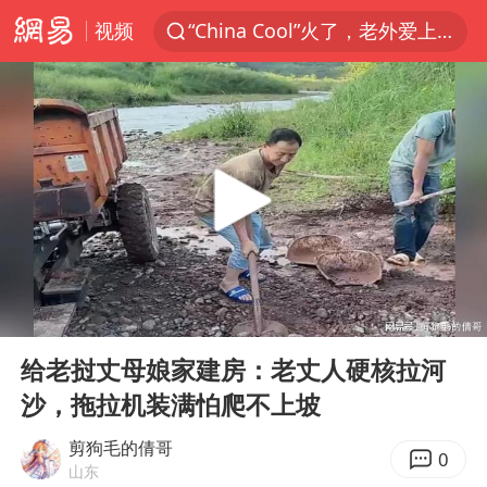
视频
“China Cool”火了，老外爱上中国避暑游
香港宏福苑火灾或由烟头引起
浙江台州《告全体市民书》
美拟年底前首次测试“金穹”反导系统
四川宜宾3.4级地震
网约车司机充电时猝死保险拒赔
陕西柞水泥石流已致2死 仍有1人失联
00:00
15:00
泰国初中生饮弹自尽前开了26枪
Play
Ent
full
多所高校取消艺考
给老挝丈母娘家建房：老丈人硬核拉河
沙，拖拉机装满怕爬不上坡
店主称换“青海拉面”招牌后生意更好
伊斯兰版北约来了吗
剪狗毛的倩哥
0
山东