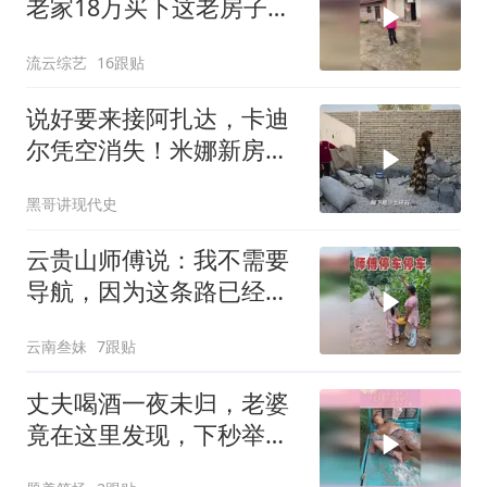
老家18万买下这老房子，
终于有一个家了！
流云综艺
16跟贴
说好要来接阿扎达，卡迪
尔凭空消失！米娜新房即
将完工
黑哥讲现代史
云贵山师傅说：我不需要
导航，因为这条路已经刻
在我DNA里了
云南叁妹
7跟贴
丈夫喝酒一夜未归，老婆
竟在这里发现，下秒举动
让他彻底清醒