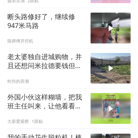
题美笑场
2跟贴
断头路修好了，继续修
947米马路
陈师傅开挖机
老太婆独自进城购物，并
且还想问米拉德要钱但被
拒绝​
时尚的弄潮
外国小伙这样糊墙，把我
班主任叫来，让他看看烂
泥能扶上墙！
大新爱观察
1跟贴
我的手动花生脱粒机！棒