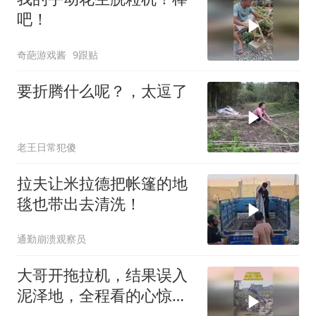
吧！
奇葩游戏酱
9跟贴
要折腾什么呢？，太逗了
老王日常犯傻
拉夫让米拉德把帐篷的地
毯也带出去清洗！
通勤崩溃观察员
大哥开拖拉机，结果误入
泥泽地，全程看的心惊胆
战！