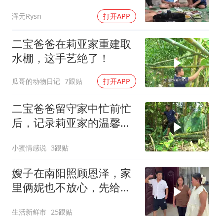
却拒绝加班
浑元Rysn
打开APP
二宝爸爸在莉亚家重建取
水棚，这手艺绝了！
瓜哥的动物日记
7跟贴
打开APP
二宝爸爸留守家中忙前忙
后，记录莉亚家的温馨日
常
小蜜情感说
3跟贴
嫂子在南阳照顾恩泽，家
里俩妮也不放心，先给她
们领家里也好招呼
生活新鲜市
25跟贴