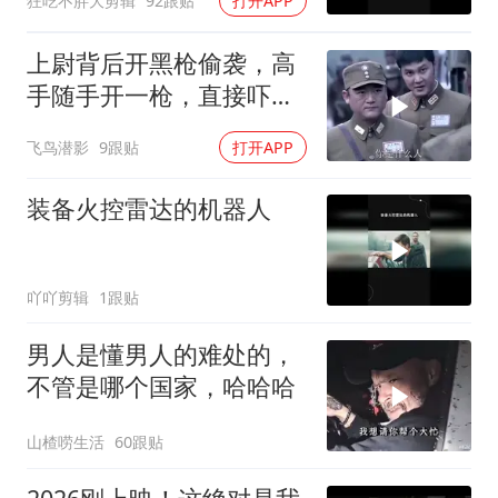
狂吃不胖大剪辑
92跟贴
打开APP
上尉背后开黑枪偷袭，高
手随手开一枪，直接吓跪
他
飞鸟潜影
9跟贴
打开APP
装备火控雷达的机器人
吖吖剪辑
1跟贴
男人是懂男人的难处的，
不管是哪个国家，哈哈哈
山楂唠生活
60跟贴