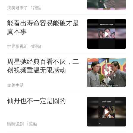
直接清空弹夹！
搞笑君来了
1跟贴
能看出寿命容易能破才是
真本事
世界影视汇
4跟贴
周星驰经典百看不厌，二
创视频重温无限感动
鬼菜生活
仙丹也不一定是圆的
睛睛说剧
1跟贴