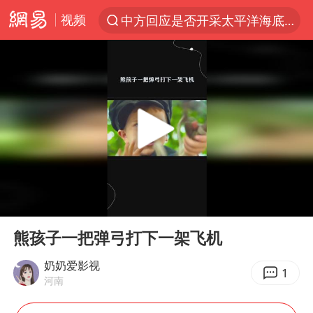
视频
中方回应是否开采太平洋海底稀土资源
以“新”破局 首发经济点亮城市消费活力
台风白海豚进入48小时警戒线
佛得角门将亮相智利俱乐部主场
看守所辅警收受10万获刑1年
宇树科技发行价格150.80元/股
CIA被曝已秘密设立古巴工作组
00:00
00:14
泰国一女公务员妆容引争议 本人回应
Play
Ent
full
U17国足1分钟轰2球
熊孩子一把弹弓打下一架飞机
宇树科技王兴兴身家有望超200亿元
奶奶爱影视
1
河南
中国养老床位“三连降”