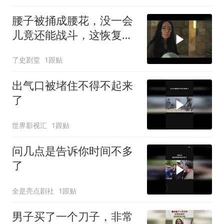
腰子被捅成腰花，没一会
儿竟还能战斗，这恢复力
太惊人
了史剧堂
1跟贴
出气口被堵住不得不起来
了
世界影视汇
1跟贴
问几点是告诉你时间不多
了
全是亮点剧社
1跟贴
男子买了一个刀子，非常