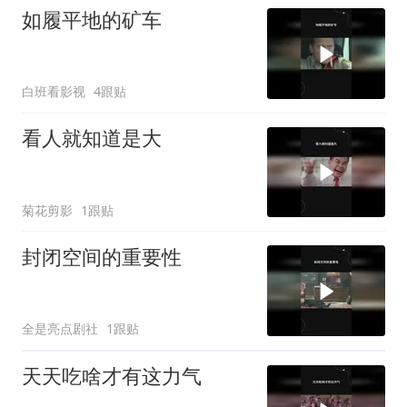
如履平地的矿车
白班看影视
4跟贴
看人就知道是大
菊花剪影
1跟贴
封闭空间的重要性
全是亮点剧社
1跟贴
天天吃啥才有这力气