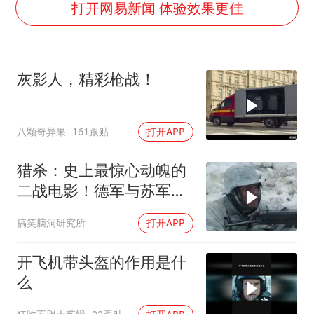
台风白海豚影响中国已成定局
打开网易新闻 体验效果更佳
外交部发言人就广岛核爆81周年等答记者问
贵州轮胎子公司获美国退税8136万
灰影人，精彩枪战！
吉林一“温度计大楼”读数爆表
多地要求领导干部带头休假
八颗奇异果
161跟贴
打开APP
80后女柜员逆袭成4200亿银行副行长
女子利用漏洞0元薅走3000多件家电
猎杀：史上最惊心动魄的
奋进开新局 实干挑大梁
二战电影！德军与苏军坦
克激烈对决
搞笑脑洞研究所
打开APP
开飞机带头盔的作用是什
么