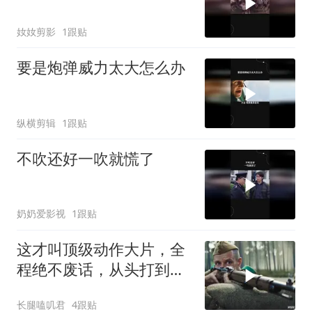
奻奻剪影
1跟贴
要是炮弹威力太大怎么办
纵横剪辑
1跟贴
不吹还好一吹就慌了
奶奶爱影视
1跟贴
这才叫顶级动作大片，全
程绝不废话，从头打到
尾，震撼至极
长腿嗑叽君
4跟贴