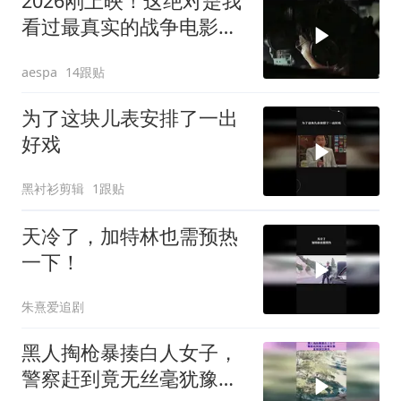
2026刚上映！这绝对是我
看过最真实的战争电影，
从头打到尾！
14跟贴
aespa
为了这块儿表安排了一出
好戏
黑衬衫剪辑
1跟贴
天冷了，加特林也需预热
一下！
朱熹爱追剧
黑人掏枪暴揍白人女子，
警察赶到竟无丝毫犹豫，