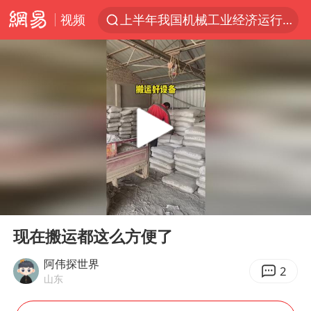
视频
上半年我国机械工业经济运行稳中有进
台风白海豚加强
官方通报教师招聘笔试前13名被淘汰
国防部回应日本试射“战斧”导弹
广东雷州通报特教老师招聘违规事件
A股三大股指收涨
“立秋的第一杯奶茶”又爆单了
00:00
00:16
泰国校园枪击案死亡人数升至7人
Play
Ent
full
泰国枪击案凶手先杀祖父母后行凶
现在搬运都这么方便了
宇树科技中一签需缴款7.54万元
阿伟探世界
2
山东
国防部：坚决反制任何闹海挑衅图谋