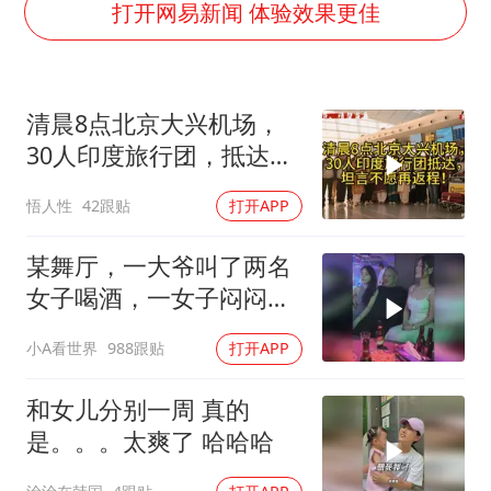
四川宜宾市高县发生4.9级地震
打开网易新闻 体验效果更佳
台湾海峡南口北上船舶实施交通管制
“新疆阿勒泰八月能滑雪”不实
清晨8点北京大兴机场，
江苏发布台风蓝色预警
30人印度旅行团，抵达，
向鹏0-3不敌张本智和
坦言不愿再返程！
悟人性
42跟贴
打开APP
今日立秋你咬秋了吗
东方之约 相约未来
某舞厅，一大爷叫了两名
女子喝酒，一女子闷闷不
乐
小A看世界
988跟贴
打开APP
和女儿分别一周 真的
是。。。太爽了 哈哈哈