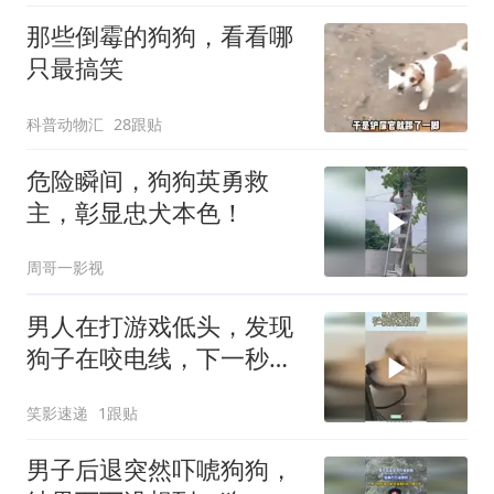
那些倒霉的狗狗，看看哪
只最搞笑
科普动物汇
28跟贴
危险瞬间，狗狗英勇救
主，彰显忠犬本色！
周哥一影视
男人在打游戏低头，发现
狗子在咬电线，下一秒狗
子的反应亮了！
笑影速递
1跟贴
男子后退突然吓唬狗狗，