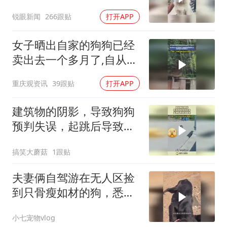
锐眼新闻
266跟贴
打开APP
女子晒出自家的狗狗已经
卖出去一个多月了,自从新
主人把它放开后, 它就经
重庆观资讯
39跟贴
打开APP
常偷偷跑到山上,默默看着
以前的家和人,网友：它想
建筑物的阴影，导致狗狗
家但是知道你们不要他了
预判失误，起跳后导致头
着地！
搞笑大蘑菇
1跟贴
夫妻俩自驾游在无人区捡
到只骨瘦如材的狗，悉心
照料后逆天转变！
小七宠物vlog