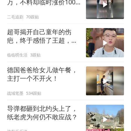
万，不料却临时涨价100
万！
二毛追剧
70跟贴
超哥揭开自己童年的伤
疤，终于感悟了王超，他
决定接妈妈回来养老
临临唠生活
3跟贴
德国爸爸给女儿做午餐，
主打一个不开火！
战域笔墨
534跟贴
导弹都砸到北约头上了，
纸老虎为何仍不敢应战？