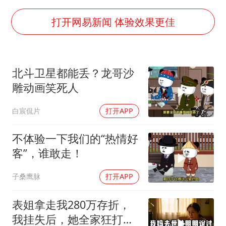
41岁女子为鼓励女儿考上985研究生
打开网易新闻 体验效果更佳
上海一酒店房间爬满床虱 住客反被怼
李嫣近照曝光
曝侯明昊违反交规被约谈
北斗卫星都能丢？龙哥沙
雕动画笑死人
“事业单位招聘不是人情买卖”
李亚鹏向地铁吐血女孩捐99999元
白宸侃片
打开APP
中国经济展现强大韧性和活力
不体验一下我们的“热情好
客”，谁敢走！
子桑鹰脉
打开APP
表姐拿走我280万存折，
我挂失后，她全家狂打