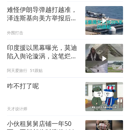
难怪伊朗导弹越打越准，
泽连斯基向美方举报后，
特朗普宣布不打了
外围打击
印度援以黑幕曝光，莫迪
陷入舆论漩涡，这笔烂账
如何收场
阿天爱旅行
51跟贴
咋不打了呢
天才设计师
小伙租舅舅店铺一年50