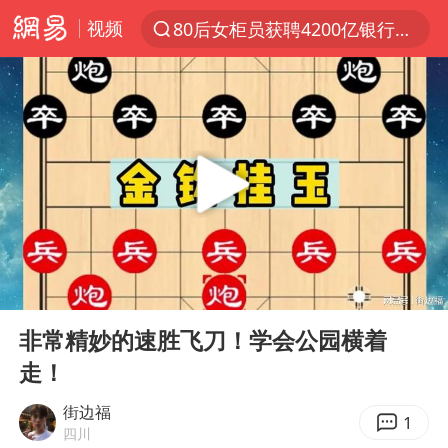
80后女柜员获聘4200亿银行副行长
视频
聚“绿”成势，结构转型活力足
金饰克价大幅跳涨
台风“白海豚”影响中国已成定局
浙江舟山21条水上客运航线停航
郑国霖回应去景区上班被保安拦下
因凡蒂诺首次公开道歉
儿子举报父亲伪造证件为私生子落户
00:00
02:00
Play
Ent
今年4位周星驰电影配角去世
full
非常精妙的速胜飞刀！学会公园横着
律师称“梅姨”若满75岁或不适用死刑
走！
“梅姨”准确年龄仍未知
街边福
1
南昌一规划馆现“阴间座椅”字样
四川