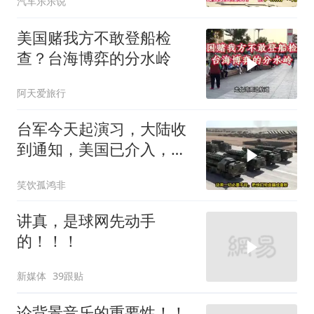
汽车乐乐说
美国赌我方不敢登船检
查？台海博弈的分水岭
阿天爱旅行
台军今天起演习，大陆收
到通知，美国已介入，日
本涉台表述也变了
笑饮孤鸿非
讲真，是球网先动手
的！！！
新媒体
39跟贴
论背景音乐的重要性！！