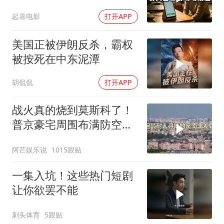
200个电话
起喜电影
打开APP
美国正被伊朗反杀，霸权
被按死在中东泥潭
胡侃侃
打开APP
战火真的烧到莫斯科了！
普京豪宅周围布满防空
塔，大战一触即发2
阿芒娱乐说
1015跟贴
一集入坑！这些热门短剧
让你欲罢不能
刺头体育
5跟贴