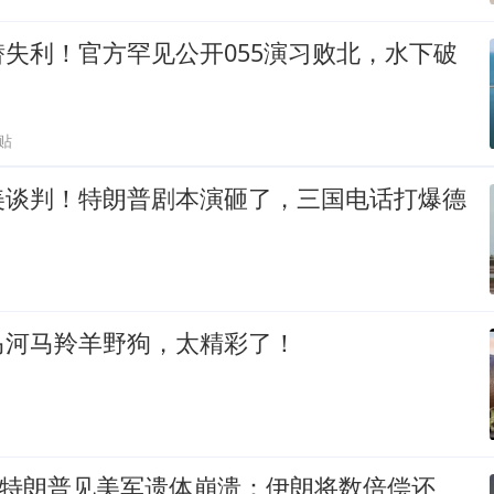
失利！官方罕见公开055演习败北，水下破
贴
美谈判！特朗普剧本演砸了，三国电话打爆德
马河马羚羊野狗，太精彩了！
伤！特朗普见美军遗体崩溃：伊朗将数倍偿还