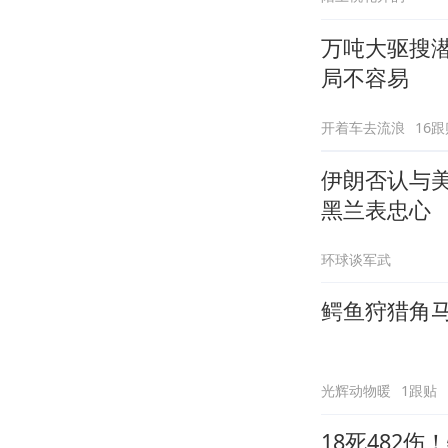
万吨大驱搜潜
局不容易
开着车去流浪
16跟
伊朗否认与
黑兰表忠心
环球谈军武
鳄鱼狩猎角
光辉动物暖
1跟贴
18死482