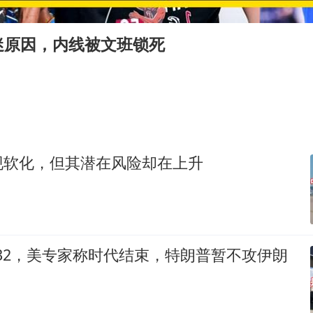
今日立秋你咬秋了吗
欧阳娜娜窦靖童好搭
迷原因，内线被文班锁死
“今天得有40℃了吧 为啥还不预警”
建筑工人不慎坠落身体被3根钢筋刺穿
立秋养生千万避开六大误区
全国睡眠舒适度地图
现软化，但其潜在风险却在上升
夯实基础开新局
-32，美专家称时代结束，特朗普暂不攻伊朗