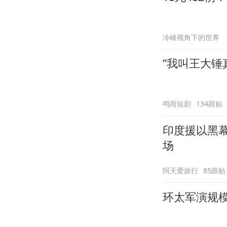
冷峻视角下的世界
“我叫王大锤
鸣雨短剧
134跟贴
印度援以黑
场
阿天爱旅行
85跟贴
环太军演规