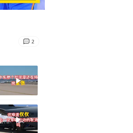
00:40
Enter
fullscreen
2