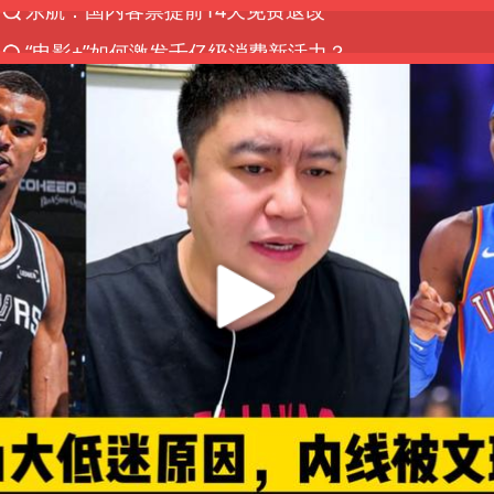
“电影+”如何激发千亿级消费新活力？
日本试射“战斧”导弹，国防部回应
台风白海豚中心风力增强
广东雷州通报特教老师招聘违规事件
百花奖开幕式
四川宜宾高县4.9级地震致1死
“新疆阿勒泰八月能滑雪”不实
向鹏0-3不敌张本智和
我国外贸延续良好增长态势
国防部：中国军队坚决反制任何闹海挑衅图谋
女儿为争财产堵门阻挠父亲出殡