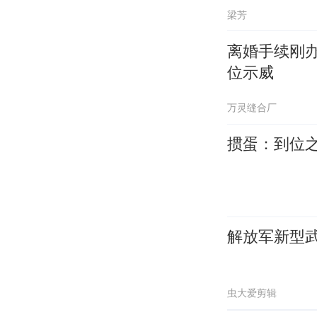
梁芳
离婚手续刚
位示威
万灵缝合厂
掼蛋：到位
解放军新型
虫大爱剪辑