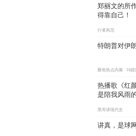
郑丽文的所
得靠自己！
行者风范
特朗普对伊
聚焦热点内幕
16跟
热播歌《红
是陪我风雨
黑哥讲现代史
讲真，是球