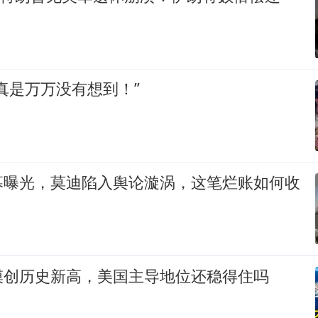
真是万万没有想到！”
幕曝光，莫迪陷入舆论漩涡，这笔烂账如何收
模创历史新高，美国主导地位还稳得住吗