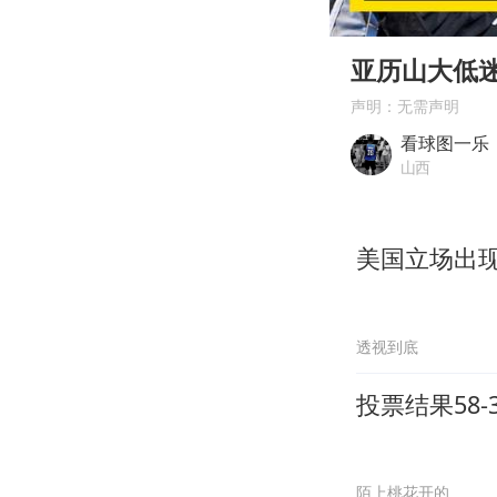
00:00
Play
亚历山大低
声明：无需声明
看球图一乐
山西
美国立场出
透视到底
投票结果58
陌上桃花开的