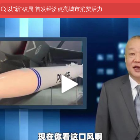
以“新”破局 首发经济点亮城市消费活力
台风白海豚进入48小时警戒线
中方回应是否在太平洋海底开采稀土
台风白海豚影响中国已成定局
佛得角门将亮相智利俱乐部主场
看守所辅警收受10万获刑1年
陈熠叫医疗暂停被驳回 带伤遭逆转
多地要求领导干部带头休假
U17国足1分钟轰2球
今年已有4位周星驰电影配角去世
27岁女子成组织卖淫集团主犯被通缉