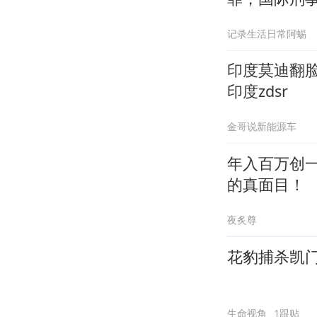
记录生活日常阿蜴
印度莫迪翻
印度zdsr
金哥说新能源车
年入百万创
的真面目！
夜炙尊
花豹捕杀凯
生命视角
1跟贴