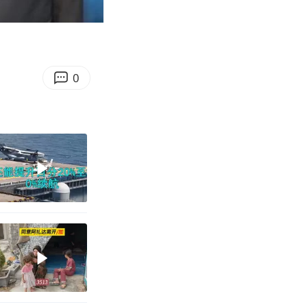
04:32
Enter
fullscreen
0