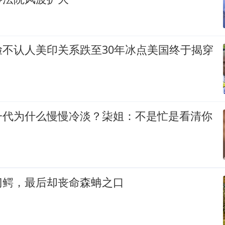
脸不认人美印关系跌至30年冰点美国终于揭穿
一代为什么慢慢冷淡？柒姐：不是忙是看清你
门鳄，最后却丧命森蚺之口