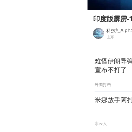
00:00
Play
印度版霹雳-
科技社Alph
山东
难怪伊朗导
宣布不打了
外围打击
米娜放手阿扎
水云人