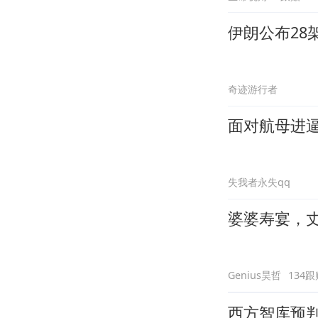
伊朗公布28
奇迹游行者
面对航母进
失我者永失qq
婆婆寿宴，
Genius昊哲
134跟
西方智库预