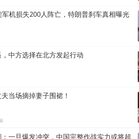
架军机损失200人阵亡，特朗普刹车真相曝光
逼，中方选择在北方发起行动
丈夫当场摘掉妻子围裙！
贴
判：一旦爆发冲突，中国完整作战实力或将超