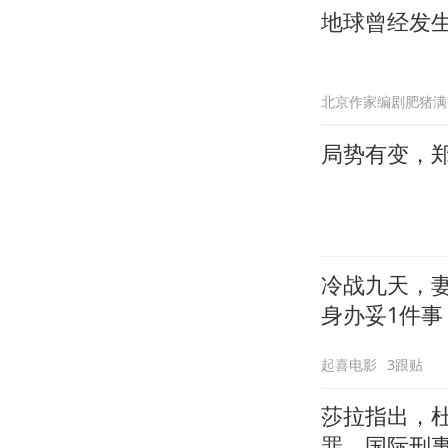
地球曾经发生
北京作家编剧肥猪满
局势有变，
冷战九天，
身办妥1件事
起喜电影
3跟贴
莎拉指出，
罪，国际刑