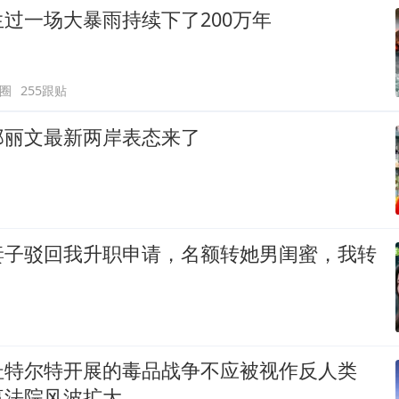
过一场大暴雨持续下了200万年
圈
255跟贴
郑丽文最新两岸表态来了
妻子驳回我升职申请，名额转她男闺蜜，我转
杜特尔特开展的毒品战争不应被视作反人类
事法院风波扩大