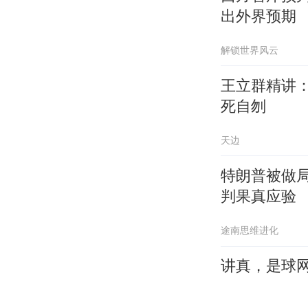
出外界预期
解锁世界风云
王立群精讲
死自刎
天边
特朗普被做
判果真应验
途南思维进化
讲真，是球