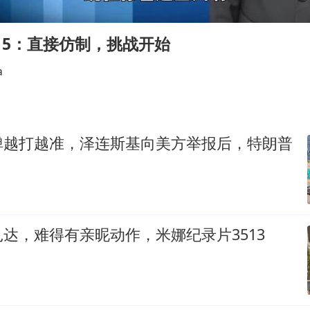
“China Cool”成海外热词
房主任回应争议
15：直接仿制，挑战开始
把党建设得更加坚强有力
a
宇树科技王兴兴身家有望超200亿元
中国养老床位“三连降”
哪吒汽车南宁工厂设备降价20%拍卖
弹越打越准，泽连斯基向美方举报后，特朗普
奋进开新局 实干挑大梁
达，难得有亲昵动作，米娜纪录片3513