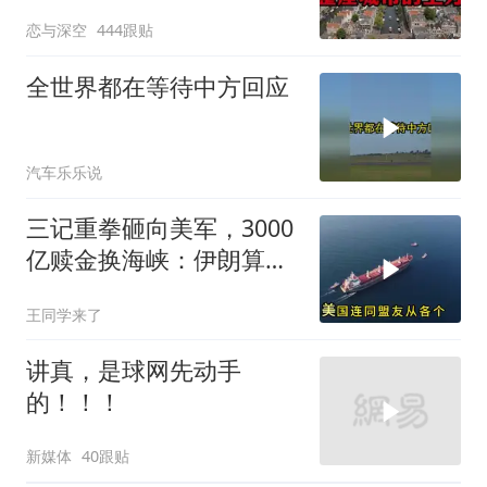
恋与深空
444跟贴
全世界都在等待中方回应
汽车乐乐说
三记重拳砸向美军，3000
亿赎金换海峡：伊朗算准
了特朗普不敢还手
王同学来了
讲真，是球网先动手
的！！！
新媒体
40跟贴