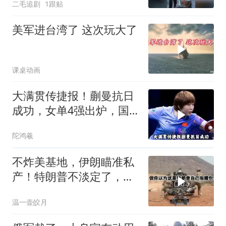
二毛追剧
1跟贴
美军进台湾了 这次玩大了
课桌动画
大满贯传捷报！蒯曼抗日
成功，女单4强出炉，国
乒3人合围日乒一
陀鸿羲
不炸美基地，伊朗瞄准私
产！特朗普不淡定了，被
死死捏住七寸
温一壶皎月