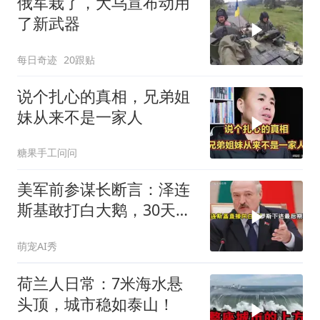
俄军栽了，大乌宣布动用
了新武器
每日奇迹
20跟贴
说个扎心的真相，兄弟姐
妹从来不是一家人
糖果手工问问
美军前参谋长断言：泽连
斯基敢打白大鹅，30天内
大乌必投降
萌宠AI秀
荷兰人日常：7米海水悬
头顶，城市稳如泰山！