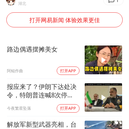
白海豚将正面袭击贯穿浙江
1
湖北
酒店回应车内过夜被收150元
打开网易新闻 体验效果更佳
杭州全市有序停课
商场现钱学森巨幅海报 负责人回应
36岁男演员成景区NPC后人气爆棚
路边偶遇摆摊美女
夏日经济乘“热”而上 消费市场向“新”而行
乐享全民健身 共筑健康中国
阿鲲作曲
打开APP
报应来了？伊朗下达处决
令，特朗普连喊8次停
手，海外资产遭清算
今夜繁星坠落
打开APP
解放军新型武器亮相，台