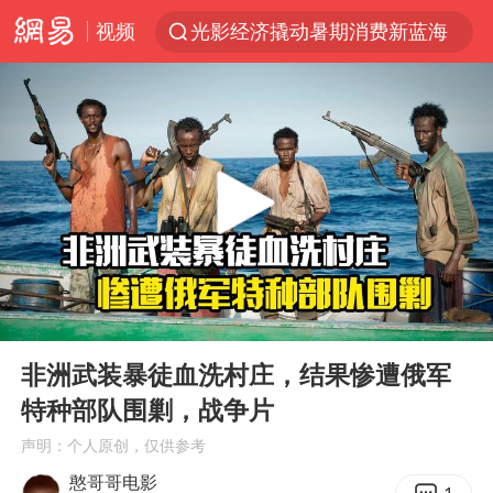
视频
光影经济撬动暑期消费新蓝海
马克·艾伦退出斯诺克中国公开赛
新疆优化调整景区内自驾服务费
上四休三，但降薪1000元，你接受吗？
央视新主播李秋莹孙亚鹏亮相
情侣平潭拍日出坠崖1死1伤
梁家辉：到内地拍戏不是北上是回归
00:00
04:24
全民健身事业高质量发展
Play
Ent
full
台当局重金为“台独”织“皇帝新衣”
非洲武装暴徒血洗村庄，结果惨遭俄军
特种部队围剿，战争片
几元成本的AI广告导致千万市值蒸发
声明：个人原创，仅供参考
老挝国会主席赛宋蓬逝世
憨哥哥电影