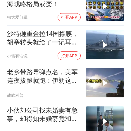
海战略格局或变！
虫大爱剪辑
打开APP
沙特砸重金拉14国撑腰，
胡塞转头就给了一记耳
光，红海这条命脉真要断
小雪有话说
打开APP
了？
老乡带路导弹点名，美军
连夜拔腿就跑：伊朗这波
操作把霸权底裤撕了个精
战武科普
光
小伙却公司找未婚妻有急
事，却得知未婚妻竟和别
人订婚！