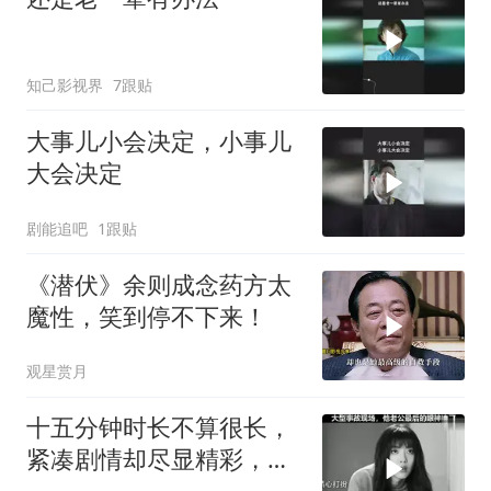
知己影视界
7跟贴
大事儿小会决定，小事儿
大会决定
剧能追吧
1跟贴
《潜伏》余则成念药方太
魔性，笑到停不下来！
观星赏月
十五分钟时长不算很长，
紧凑剧情却尽显精彩，深
度解读别有一番风味