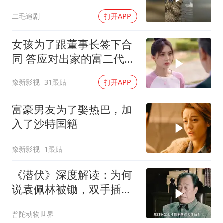
救！
二毛追剧
打开APP
女孩为了跟董事长签下合
同 答应对出家的富二代展
开追求
豫新影视
31跟贴
打开APP
富豪男友为了娶热巴，加
入了沙特国籍
豫新影视
1跟贴
《潜伏》深度解读：为何
说袁佩林被锄，双手插兜
的李涯责任最大？
普陀动物世界