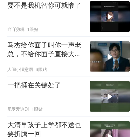
要不是我机智你可就惨了
吖吖剪辑
1跟贴
马杰给你面子叫你一声老
总，不给你面子直接大嘴
巴子抽你丫的
人间小惬意啊
3跟贴
一把捅在关键处了
肥罗爱追剧
1跟贴
大清早孩子上学都不送也
要折腾一回