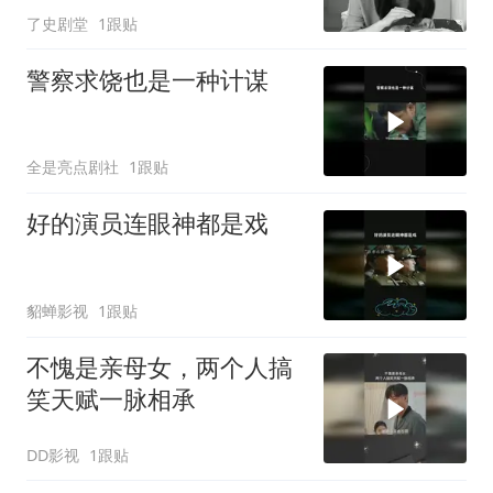
了史剧堂
1跟贴
警察求饶也是一种计谋
全是亮点剧社
1跟贴
好的演员连眼神都是戏
貂蝉影视
1跟贴
不愧是亲母女，两个人搞
笑天赋一脉相承
DD影视
1跟贴