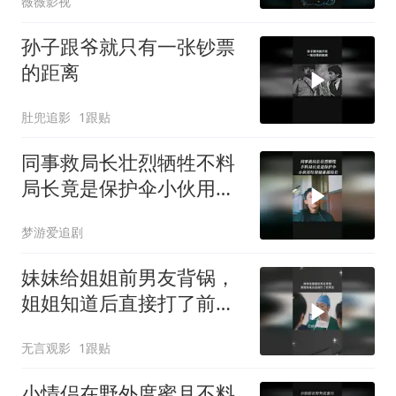
薇薇影视
孙子跟爷就只有一张钞票
的距离
肚兜追影
1跟贴
同事救局长壮烈牺牲不料
局长竟是保护伞小伙用垃
圾桶暴揍局长
梦游爱追剧
妹妹给姐姐前男友背锅，
姐姐知道后直接打了前男
友
无言观影
1跟贴
小情侣在野外度蜜月不料