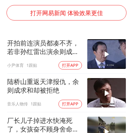
41岁女子为鼓励女儿考上985研究生
打开网易新闻 体验效果更佳
多个台风来袭 是否会相互影响
李亚鹏向地铁吐血女孩捐99999元
开拍前连演员都凑不齐，
中国经济展现强大韧性和活力
若非孙红雷出演余则成，
这部剧还会火吗
小尹体育
1跟贴
打开APP
陆桥山重返天津报仇，余
则成求和却被拒绝
音乐人物传
1跟贴
打开APP
厂长儿子掉进水快淹死
了，女孩奋不顾身舍命相