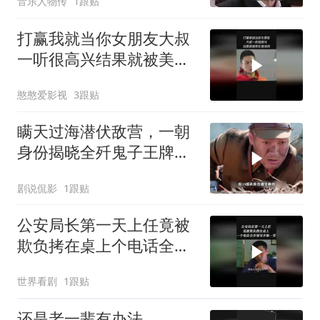
音乐人物传
1跟贴
打赢我就当你女朋友大叔
一听很高兴结果就被美女
揍成狗
憨憨爱影视
3跟贴
瞒天过海潜伏敌营，一朝
身份揭晓全歼鬼子王牌部
队
剧说侃影
1跟贴
公安局长第一天上任竟被
欺负拷在桌上个电话全市
领导齐聚一堂
世界看剧
1跟贴
还是老一辈有办法