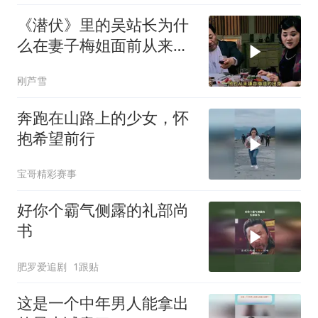
《潜伏》里的吴站长为什
么在妻子梅姐面前从来不
摆官架子呢？
刚芦雪
奔跑在山路上的少女，怀
抱希望前行
宝哥精彩赛事
好你个霸气侧露的礼部尚
书
肥罗爱追剧
1跟贴
这是一个中年男人能拿出