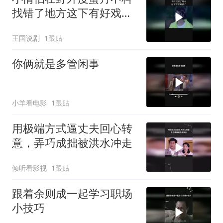
找错了地方这下有好戏看
了
王国说剧
1跟贴
你俩就是多管闲事
小羊看电影
1跟贴
用极端方式逼丈夫回心转
意，弄巧成拙被洪水冲走
倾听看影视
1跟贴
跟着余则成一起学习职场
小技巧