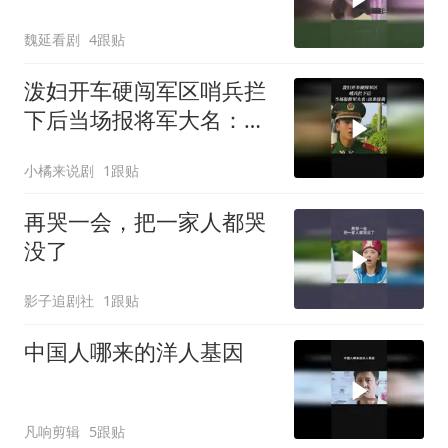
魏延看剧
4跟贴
泼妇开车硬闯军区哨兵拦
下后当场报将军大名：出
来接我
小橘来说剧
1跟贴
再哭一会，把一家人都哭
没了
影子追剧社
1跟贴
中国人哪来的洋人基因
凡响剪辑
5跟贴