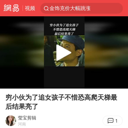
金饰克价大幅跳涨
视频
24小时不关空调 电费会更低吗
郑国霖回应去景区上班被保安拦下
“梅姨案”被拐儿童钟彬发声
浙江舟山21条水上客运航线停航
空调发明出来竟然不是为了给人降温
今年4位周星驰电影配角去世
《歌手》歌王之战帮唱嘉宾官宣
00:00
02:40
Play
Ent
“梅姨”准确年龄仍未知
full
穷小伙为了追女孩子不惜恐高爬天梯最
南昌一规划馆现“阴间座椅”字样
后结果亮了
上海一酒店房间爬满床虱 住客反被怼
莹宝剪辑
1
河南
韩国每3辆新上牌电车就有1辆来自中国