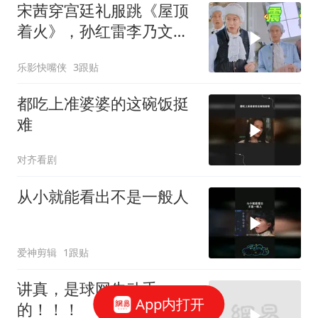
宋茜穿宫廷礼服跳《屋顶
着火》，孙红雷李乃文当
场看呆，“硬汉变迷弟”表
乐影快嘴侠
3跟贴
情包全网疯传！
都吃上准婆婆的这碗饭挺
难
对齐看剧
从小就能看出不是一般人
爱神剪辑
1跟贴
讲真，是球网先动手
App内打开
的！！！