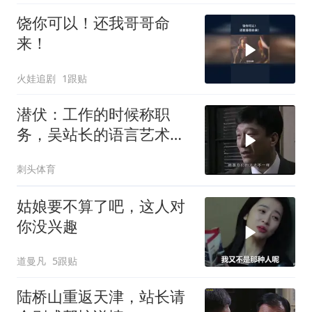
饶你可以！还我哥哥命
来！
火娃追剧
1跟贴
潜伏：工作的时候称职
务，吴站长的语言艺术确
实比高育良高得多
刺头体育
姑娘要不算了吧，这人对
你没兴趣
道曼凡
5跟贴
陆桥山重返天津，站长请