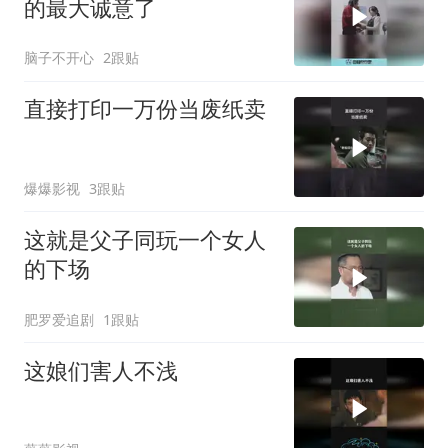
的最大诚意了
脑子不开心
2跟贴
直接打印一万份当废纸卖
爆爆影视
3跟贴
这就是父子同玩一个女人
的下场
肥罗爱追剧
1跟贴
这娘们害人不浅