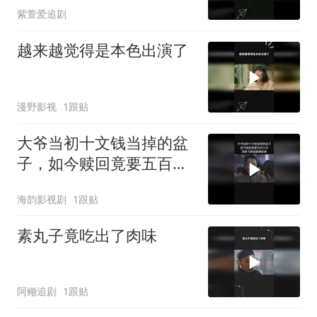
紫萱爱追剧
越来越觉得是本色出演了
漫野影视
1跟贴
大爷当初十文钱当掉的盆
子，如今赎回竟要五百大
洋，不料下秒结局神反转
海韵影视剧
1跟贴
素丸子竟吃出了肉味
阿鳓追剧
1跟贴