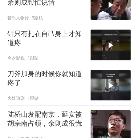
余则成帮忙说情
音乐人物传
3跟贴
针只有扎在自己身上才知
道疼
今夕影视
1跟贴
刀斧加身的时候你就知道
疼了
火娃追剧
1跟贴
陆桥山发配南京，延安被
胡宗南占领，余则成很慌