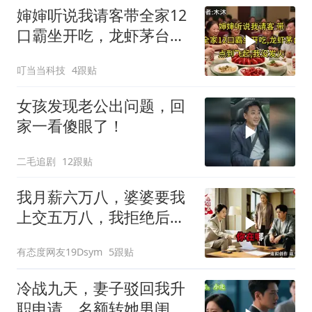
婶婶听说我请客带全家12
口霸坐开吃，龙虾茅台点
到飞起，我没发
叮当当科技
4跟贴
女孩发现老公出问题，回
家一看傻眼了！
二毛追剧
12跟贴
我月薪六万八，婆婆要我
上交五万八，我拒绝后她
换了门锁，12天后我决意
有态度网友19Dsym
5跟贴
离婚
冷战九天，妻子驳回我升
职申请，名额转她男闺