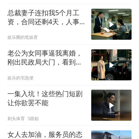
总裁妻子连扣我5个月工
资，合同还剩4天，人事
通知涨薪续签，我
娱乐圈的笔娱君
老公为女同事逼我离婚，
刚出民政局大门，看到我
上了省长爸爸的专车
娱乐的宅急便
一集入坑！这些热门短剧
让你欲罢不能
刺头体育
5跟贴
女人去加油，服务员的态