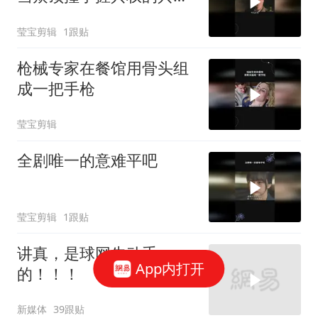
总司令
莹宝剪辑
1跟贴
枪械专家在餐馆用骨头组
成一把手枪
莹宝剪辑
全剧唯一的意难平吧
莹宝剪辑
1跟贴
讲真，是球网先动手
App内打开
的！！！
新媒体
39跟贴