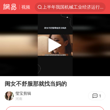
视频
上半年我国机械工业经济运行稳中有进
台风白海豚加强
官方通报教师招聘笔试前13名被淘汰
国防部回应日本试射“战斧”导弹
广东雷州通报特教老师招聘违规事件
A股三大股指收涨
“立秋的第一杯奶茶”又爆单了
00:00
00:32
泰国校园枪击案死亡人数升至7人
Play
Ent
full
泰国枪击案凶手先杀祖父母后行凶
闺女不舒服那就找当妈的
宇树科技中一签需缴款7.54万元
莹宝剪辑
1
河南
国防部：坚决反制任何闹海挑衅图谋