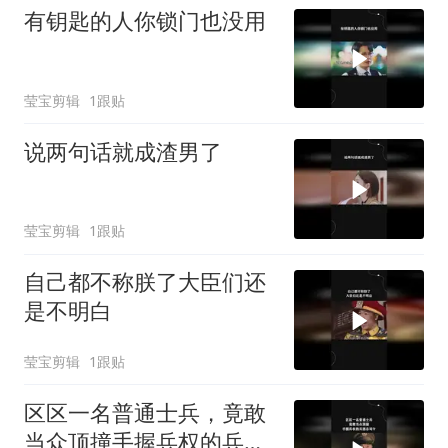
有钥匙的人你锁门也没用
莹宝剪辑
1跟贴
说两句话就成渣男了
莹宝剪辑
1跟贴
自己都不称朕了大臣们还
是不明白
莹宝剪辑
1跟贴
区区一名普通士兵，竟敢
当众顶撞手握兵权的兵团