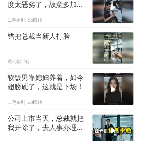
度太恶劣了，故意多加油
多收钱！
二毛追剧
56跟贴
错把总裁当新人打脸
观云晓尘心
软饭男靠媳妇养着，如今
翅膀硬了，这就是下场！
二毛追剧
20跟贴
公司上市当天，总裁就把
我开除了，去人事办理离
职手续时，