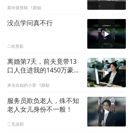
莫玲珑剪辑
1跟贴
没点学问真不行
二哈剪影
离婚第7天，前夫竟带13
口人住进我的1450万豪
宅，一开门全傻眼
来去自如的小章
1跟贴
服务员欺负老人，殊不知
老人女儿身份不一般！
二毛追剧