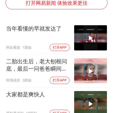
四川宜宾市高县发生4.9级地震
打开网易新闻 体验效果更佳
台湾海峡南口北上船舶实施交通管制
“新疆阿勒泰八月能滑雪”不实
当年看懂的早就发达了
江苏发布台风蓝色预警
向鹏0-3不敌张本智和
阿朵看剧
1跟贴
打开APP
今日立秋你咬秋了吗
东方之约 相约未来
二胎出生后，老大刨根问
底，最后一问爸爸瞬间脸
红
阿倩搞笑
3跟贴
打开APP
大家都是爽快人