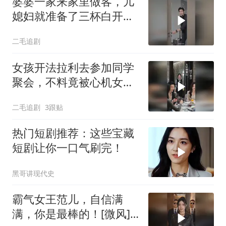
婆婆一家来家里做客，儿
媳妇就准备了三杯白开
水！
二毛追剧
女孩开法拉利去参加同学
聚会，不料竟被心机女冒
充车主！
二毛追剧
3跟贴
热门短剧推荐：这些宝藏
短剧让你一口气刷完！
黑哥讲现代史
霸气女王范儿，自信满
满，你是最棒的！[微风]