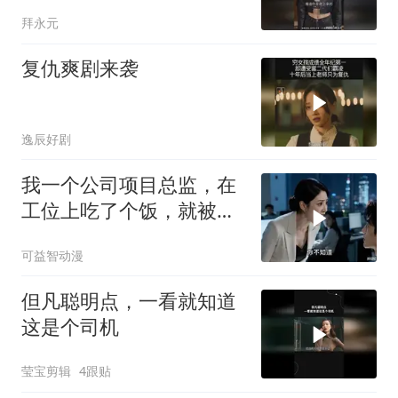
[微风]
拜永元
复仇爽剧来袭
逸辰好剧
我一个公司项目总监，在
工位上吃了个饭，就被新
来的总监针对
可益智动漫
但凡聪明点，一看就知道
这是个司机
莹宝剪辑
4跟贴