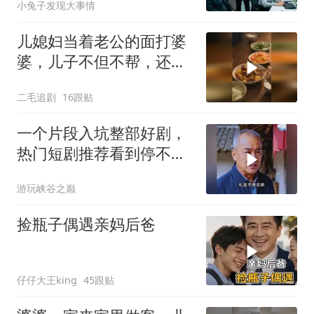
小兔子发现大事情
儿媳妇当着老公的面打婆
婆，儿子不但不帮，还助
纣为虐！
二毛追剧
16跟贴
一个片段入坑整部好剧，
热门短剧推荐看到停不下
来
游玩峡谷之巅
捡瓶子偶遇亲妈后爸
仔仔大王king
45跟贴