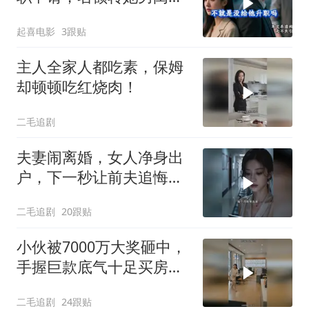
蜜，我转身办妥1件事
起喜电影
3跟贴
主人全家人都吃素，保姆
却顿顿吃红烧肉！
二毛追剧
夫妻闹离婚，女人净身出
户，下一秒让前夫追悔莫
及！
二毛追剧
20跟贴
小伙被7000万大奖砸中，
手握巨款底气十足买房不
问价！
二毛追剧
24跟贴