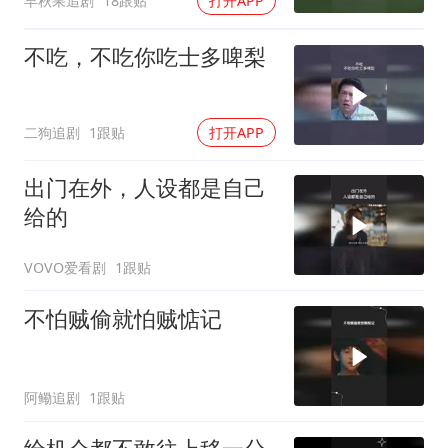
早秋果追剧
18跟贴
打开APP
不吃，不吃你吃士多啤梨
二狗追剧
1跟贴
打开APP
出门在外，人设都是自己
给的
VOVO爱看剧
1跟贴
不怕贼偷就怕贼惦记
阿鳓追剧
1跟贴