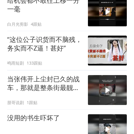
给机会都不敢往上移一分
一毫
白月光剪影
4跟贴
“这位公子识货而不脑残，
务实而不Z逼！甚好”
鸣雨短剧
133跟贴
当张伟开上尘封已久的战
车，那就是整条街最靓的
仔
朋哥说剧
1跟贴
没用的书生吓坏了