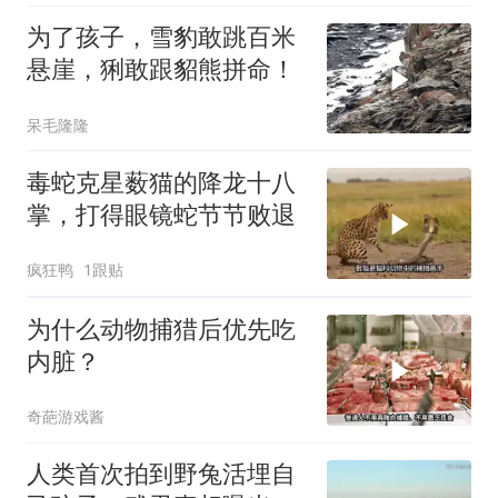
为了孩子，雪豹敢跳百米
悬崖，猁敢跟貂熊拼命！
呆毛隆隆
毒蛇克星薮猫的降龙十八
掌，打得眼镜蛇节节败退
疯狂鸭
1跟贴
为什么动物捕猎后优先吃
内脏？
奇葩游戏酱
人类首次拍到野兔活埋自