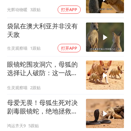
孩子太费妈了
光辉动物暖
3跟贴
打开APP
袋鼠在澳大利亚并非没有
天敌
生灵观察喵
1跟贴
打开APP
眼镜蛇围攻洞穴，母狐的
选择让人破防：这一战，
没有退路
生灵观察喵
2跟贴
母爱无畏！母狐生死对决
剧毒眼镜蛇，绝地拯救幼
崽
鸿运齐天9
5跟贴