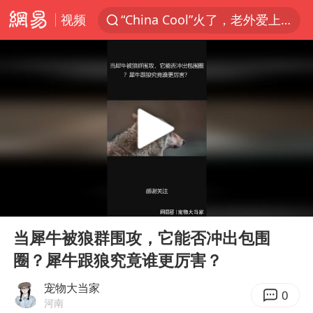
视频
“China Cool”火了，老外爱上中国避暑游
名创优品一次性内裤 颜面尽失
四川宜宾3.4级地震
伊斯兰版北约来了吗
云南一地村民过火把节意外灼伤16人
中国父女泰国骑摩托车坠崖1死1伤
香港宏福苑火灾或由烟头引起
00:00
03:54
网约车司机充电时猝死保险拒赔
Play
Ent
full
浙江台州《告全体市民书》
当犀牛被狼群围攻，它能否冲出包围
圈？犀牛跟狼究竟谁更厉害？
周末打虎 宋致远被查
多所高校取消艺考
宠物大当家
0
河南