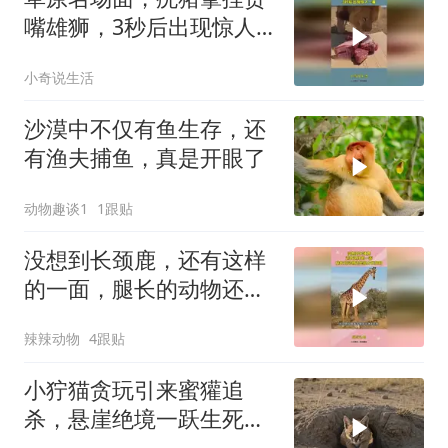
嘴雄狮，3秒后出现惊人
一幕
小奇说生活
沙漠中不仅有鱼生存，还
有渔夫捕鱼，真是开眼了
动物趣谈1
1跟贴
没想到长颈鹿，还有这样
的一面，腿长的动物还是
很占优势的
辣辣动物
4跟贴
小狞猫贪玩引来蜜獾追
杀，悬崖绝境一跃生死翻
盘