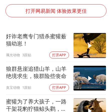
上半年国内居民出游人次34.63亿
陕西柞水泥石流已致2死 仍有1人失联
打开网易新闻 体验效果更佳
店主称换“青海拉面”招牌后生意更好
泰国初中生饮弹自尽前开了26枪
奸诈老鹰专门猎杀蜜獾薮
22岁女生独闯南太行失联12天
猫幼崽！
万岁山接盘烂尾恒大文旅城
珮光动物
3跟贴
打开APP
习近平心系体育强国建设
狼群悬崖追猎山羊，山羊
绝境求生，狼群险些丧命
臭宝动物
1跟贴
打开APP
蜜獾为了养大孩子，一路
干架花豹狞猫鲸头鹳，养