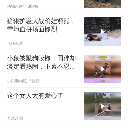
动物趣谈1
3跟贴
猞猁护崽大战偷娃貂熊，
雪地血拼场面惨烈
飞驰追梦
小象被鬣狗咬惨，同伴却
淡定看热闹，下幕不忍心
看
小贝动物汇
1跟贴
这个女人太有爱心了
奇观趣闻