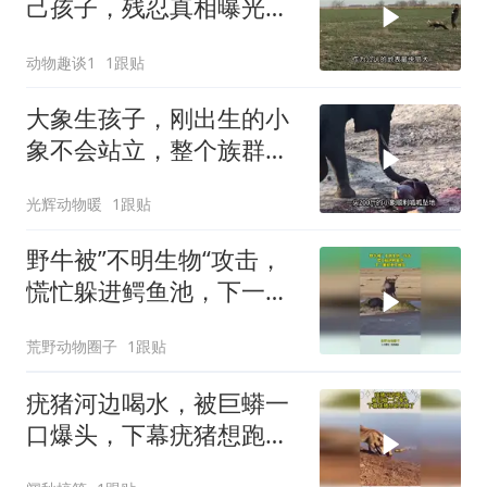
己孩子，残忍真相曝光后
千万人泪崩
动物趣谈1
1跟贴
大象生孩子，刚出生的小
象不会站立，整个族群帮
助小象重获新生
光辉动物暖
1跟贴
野牛被”不明生物“攻击，
慌忙躲进鳄鱼池，下一幕
根本不敢信
荒野动物圈子
1跟贴
疣猪河边喝水，被巨蟒一
口爆头，下幕疣猪想跑也
晚了