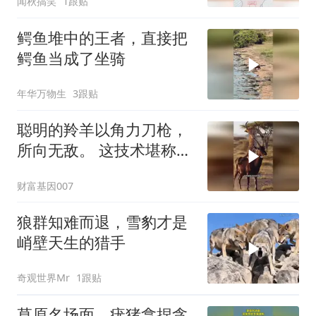
闻秋搞笑
1跟贴
鳄鱼堆中的王者，直接把
鳄鱼当成了坐骑
年华万物生
3跟贴
聪明的羚羊以角力刀枪，
所向无敌。 这技术堪称杂
技团！
财富基因007
狼群知难而退，雪豹才是
峭壁天生的猎手
奇观世界Mr
1跟贴
草原名场面，疣猪拿捏贪