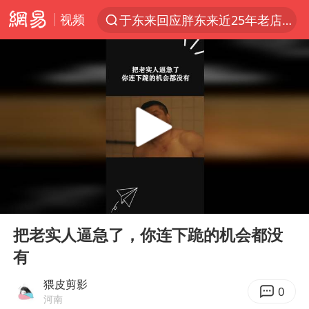
视频
于东来回应胖东来近25年老店年底关闭
上半年我国经营主体结构持续优化
俄称边境州遭乌大规模袭击已致13伤
《披荆斩棘2026》阵容官宣
全球最大级别运输船通过长江大桥
白海豚北上或致京津冀暴雨
10余省份将出现强风雨 局地特大暴雨
00:00
00:56
国足U17与阿森纳决赛取消 并列冠军
Play
Ent
full
《龙餐馆》 冲奖
把老实人逼急了，你连下跪的机会都没
有
构建更高水平的全民健身公共服务体系
上门女婿出轨女邻居多年被判重婚罪
猥皮剪影
0
河南