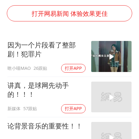
香港刷新1884年以来最高气温纪录
新疆一婚礼线上邀请引热议
打开网易新闻 体验效果更佳
世界第1特鲁姆普斯诺克中国赛一轮游
美将每月供乌爱国者拦截导弹
因为一个片段看了整部
云南一男子胃中取出180颗铁钉
剧！犯罪片
以军士兵把枪口对准中国记者
咝小喵MAO
26跟贴
打开APP
“开学三件套”全线暴涨
奋力开创中国式现代化建设新局面
讲真，是球网先动手
的！！！
新媒体
57跟贴
打开APP
论背景音乐的重要性！！