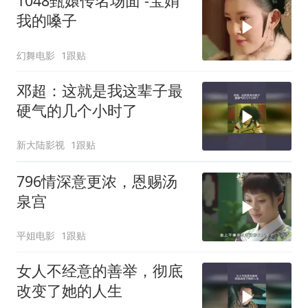
1048甄嬛传名场面 -宝娟
我的嗓子
幻舞电影
1跟贴
邓超：这就是我这辈子最
硬气的几个小时了
新大陆影视
1跟贴
796情深意更浓，恩赐汤
泉宫
平姐电影
1跟贴
女人不经意的善举，彻底
改变了她的人生