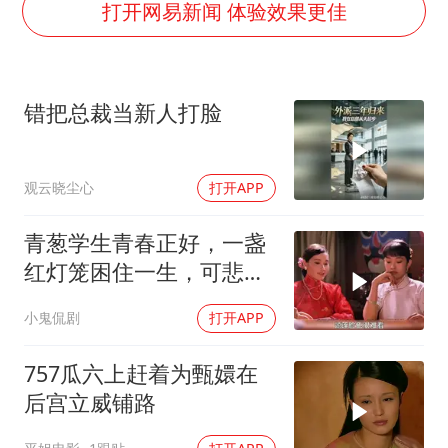
李云泽严重违纪违法
打开网易新闻 体验效果更佳
王力宏演唱会黄牛带观众藏匿被查获
国防部回应日本试射“战斧”导弹
错把总裁当新人打脸
陕西省委书记赶赴柞水县杏坪镇
女孩摆摊卖菌子时收到北大通知书
观云晓尘心
打开APP
改名后的“青海拉面”店
东方之约 相约未来
青葱学生青春正好，一盏
红灯笼困住一生，可悲疯
子命运凄凉
小鬼侃剧
打开APP
757瓜六上赶着为甄嬛在
后宫立威铺路