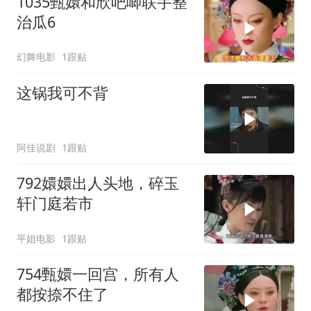
1035甄嬛和欣吧唧联手整
治瓜6
幻舞电影
1跟贴
这锅我可不背
阿佳说剧
1跟贴
792嬛嬛出人头地，碎玉
轩门庭若市
平姐电影
1跟贴
754甄嬛一回宫，所有人
都按捺不住了