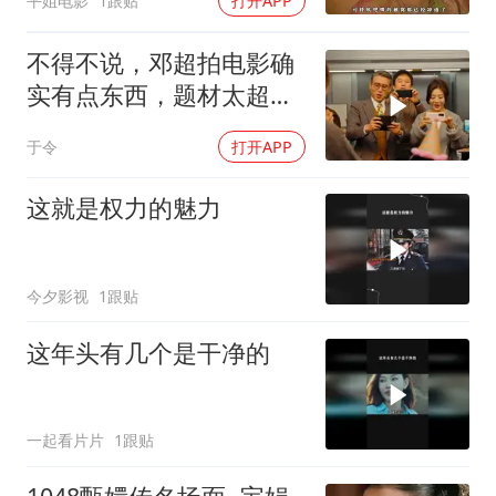
平姐电影
1跟贴
打开APP
不得不说，邓超拍电影确
实有点东西，题材太超前
了，越看越起劲
于令
打开APP
这就是权力的魅力
今夕影视
1跟贴
这年头有几个是干净的
一起看片片
1跟贴