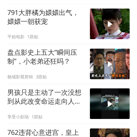
791大胖橘为嬛嬛出气，
嬛嬛一朝获宠
平姐电影
1跟贴
盘点影史上五大“瞬间压
制”，小老弟还狂吗？
杨城影视剪辑
3跟贴
男孩只是主动了一次没想
到从此改变命运走向人生
巅峰
享受小剧场
1跟贴
762违背心意进宫，皇上