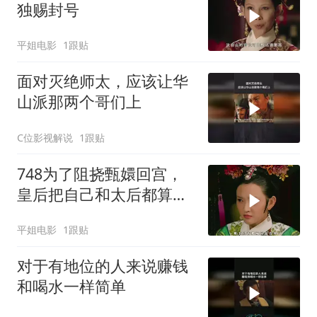
独赐封号
平姐电影
1跟贴
面对灭绝师太，应该让华
山派那两个哥们上
C位影视解说
1跟贴
748为了阻挠甄嬛回宫，
皇后把自己和太后都算计
了进去
平姐电影
1跟贴
对于有地位的人来说赚钱
和喝水一样简单