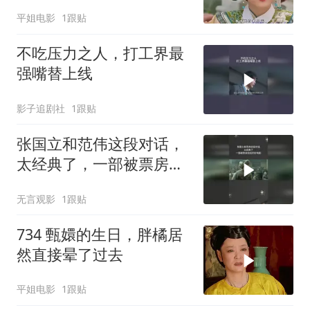
平姐电影
1跟贴
不吃压力之人，打工界最
强嘴替上线
影子追剧社
1跟贴
张国立和范伟这段对话，
太经典了，一部被票房低
估的好电影
无言观影
1跟贴
734 甄嬛的生日，胖橘居
然直接晕了过去
平姐电影
1跟贴