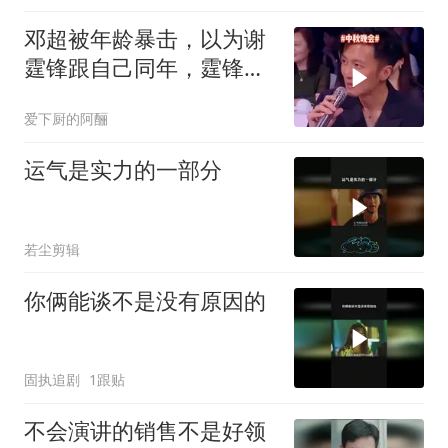
邓超被年龄暴击，以为谢
霆锋跟自己同年，霆锋：
哥我80后的
爱下厨的阿酾
运气是实力的一部分
若尘剪辑
你俩能谈不是没有原因的
固执追剧
1跟贴
不会演讲的销售不是好领