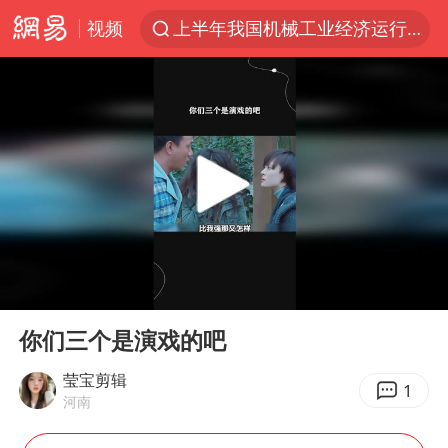
视频
上半年我国机械工业经济运行稳中有进
实测秋天第一杯奶茶
泰国枪击案凶手先杀祖父母后行凶
四川宜宾市高县发生4.9级地震
台风“白海豚”体型变大！环流面积接近13个浙江那么大
泰国校园枪击案死亡人数升至7人
东航新规：提前14天可免费退改签
00:00
00:21
河南回应撤回领导带薪错峰休假通知
Play
Ent
full
汪峰阻止14岁女儿买大牌
你们三个是演戏的吧
江苏发布台风蓝色预警
莹宝剪辑
1
河南
国防部：坚决反制任何闹海挑衅图谋