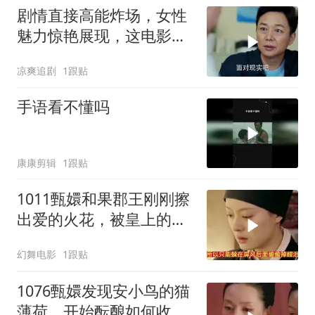
剧情直接高能炸场，女性
魅力惊艳展现，这电影堪
称王炸
凉爽追剧
1跟贴
手语看不懂吗
康康剪辑
1跟贴
1011甄嬛和果郡王刚刚擦
出爱的火花，被皇上的到
来给熄灭了
幻舞电影
1跟贴
1076甄嬛发现安小鸟的猫
薄荷，开始酝酿如何收拾