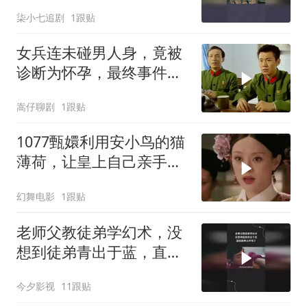
柒小七追剧
1跟贴
女兵连未碰男人身，竟被
诊断为怀孕，最终事件酿
成大祸
嵩仔聊剧
1跟贴
1077甄嬛利用安小鸟的猫
薄荷，让皇上自己亲手杖
毙了小小鸟
幻舞电影
1跟贴
老师父教徒弟学幻术，没
想到徒弟青出于蓝，直接
把师父吓死了
今夕影视
11跟贴