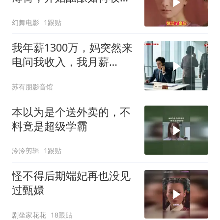
安小鸟
幻舞电影
1跟贴
我年薪1300万，妈突然来
电问我收入，我月薪
9000，哥哥来电：快躲
苏有朋影音馆
本以为是个送外卖的，不
料竟是超级学霸
泠泠剪辑
1跟贴
怪不得后期端妃再也没见
过甄嬛
剧坐家花花
18跟贴