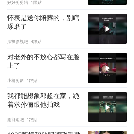
好好剪剪辑
1跟贴
怀表是送你陪葬的，别瞎
琢磨了
深扒影视吧
4跟贴
对老外的不放心都写在脸
上了
小椰剪影
1跟贴
我都能想象邓超在家，跪
着求孙俪跟他拍戏
剧能追吧
1跟贴