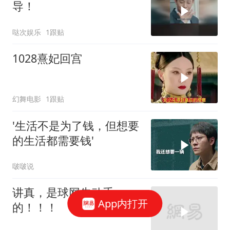
导！
哒次娱乐
1跟贴
1028熹妃回宫
幻舞电影
1跟贴
'生活不是为了钱，但想要
的生活都需要钱'
啵啵说
讲真，是球网先动手
App内打开
的！！！