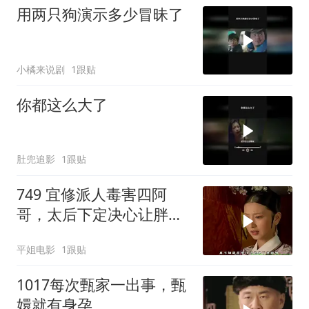
用两只狗演示多少冒昧了
小橘来说剧
1跟贴
你都这么大了
肚兜追影
1跟贴
749 宜修派人毒害四阿
哥，太后下定决心让胖橘
迎甄嬛回宫来压制她
平姐电影
1跟贴
1017每次甄家一出事，甄
嬛就有身孕