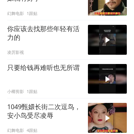
幻舞电影
1跟贴
你应该去找那些年轻有活
力的
凌厉影视
只要给钱再难听也无所谓
小椰剪影
1跟贴
1049甄嬛长街二次逗鸟，
安小鸟受尽凌辱
幻舞电影
4跟贴