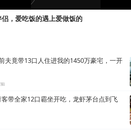
OpenAI为免费用户升级GPT-5.6 Luna
“中国蔬菜之乡”最高温达41.8℃
伴侣，爱吃饭的遇上爱做饭的
段绚竞因公牺牲 年仅44岁
日本广岛民众举行游行反对政府行径
27岁女子成组织卖淫集团主犯被通缉
97岁英国奶奶飞上天再破吉尼斯纪录
前夫竟带13口人住进我的1450万豪宅，一开
女子开一天一夜空调后二氧化碳中毒
奋进开新局 实干挑大梁
跟贴
请客带全家12口霸坐开吃，龙虾茅台点到飞