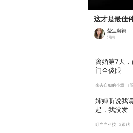
00:00
Play
这才是最佳
莹宝剪辑
河南
离婚第7天，
门全傻眼
来去自如的小章
1
婶婶听说我
起，我没发
叮当当科技
3跟贴