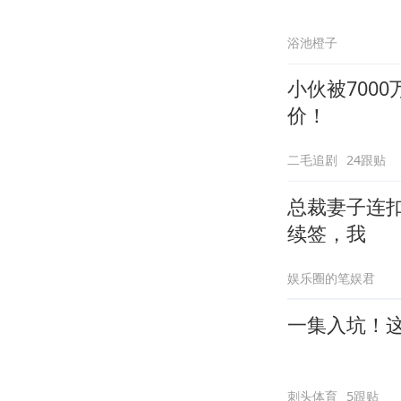
浴池橙子
小伙被700
价！
二毛追剧
24跟贴
总裁妻子连
续签，我
娱乐圈的笔娱君
一集入坑！
刺头体育
5跟贴