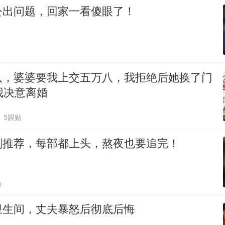
公出问题，回家一看傻眼了！
八，婆婆要我上交五万八，我拒绝后她换了门
我决意离婚
5跟贴
剧推荐，每部都上头，熬夜也要追完！
贴
卫生间，丈夫暴怒后彻底后悔