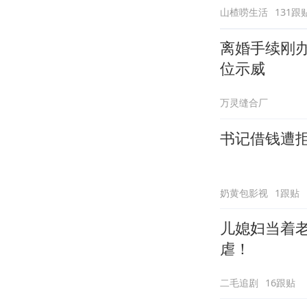
山楂唠生活
131跟
离婚手续刚
位示威
万灵缝合厂
书记借钱遭
奶黄包影视
1跟贴
儿媳妇当着
虐！
二毛追剧
16跟贴