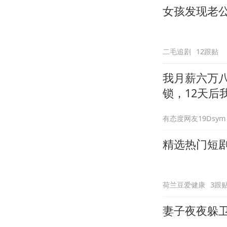
女孩发现老
二毛追剧
12跟贴
我月薪六万
锁，12天后
有态度网友19Dsym
精选热门短
荷兰豆爱健康
3跟
妻子夜夜躲