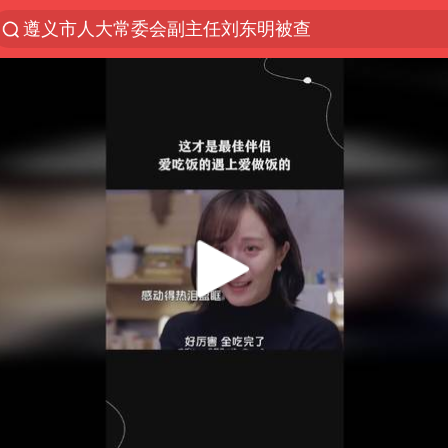
遵义市人大常委会副主任刘东明被查
夜幕落下 运动上场
泰交通部副部长回应中国游客遭歧视
Meta被判支付5.67亿美元
1岁宝宝碰坏纸巾盒 宝妈被索赔924元
男子结婚8年3个女儿均非亲生
中信证券：预计铜板块将迎来共振上涨
台风白海豚逼近 暴雨大暴雨来袭
“空调24小时开着更省电”不实
公司“上四休三”但要降薪1000元
47岁妈妈突然产女 26岁女儿：很震惊