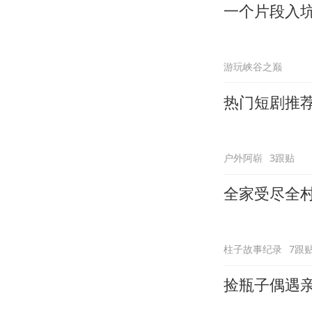
一个片段入
游玩峡谷之巅
热门短剧推
户外阿崭
3跟贴
全家受尽全
柱子故事纪录
7跟
捡瓶子偶遇