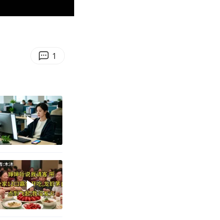
01:21
Enter
fullscreen
1