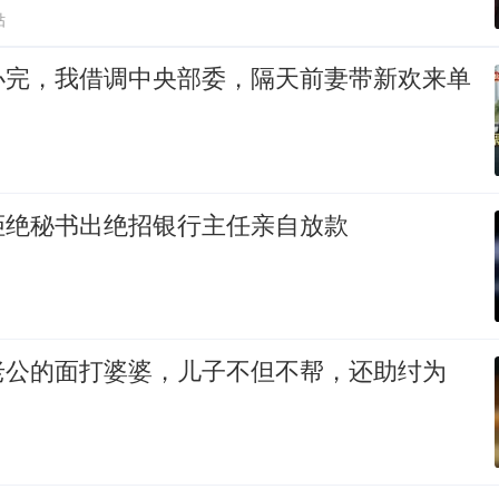
贴
办完，我借调中央部委，隔天前妻带新欢来单
拒绝秘书出绝招银行主任亲自放款
老公的面打婆婆，儿子不但不帮，还助纣为