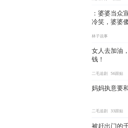
：婆婆当众
冷笑，婆婆
林子说事
女人去加油
钱！
二毛追剧
56跟贴
妈妈执意要
二毛追剧
33跟贴
被赶出门的