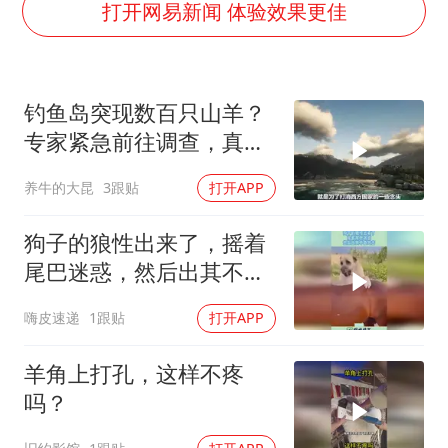
胡彦斌获《歌手2026》歌王
打开网易新闻 体验效果更佳
U17国足三连胜晋级明日之星半决赛
美股存储板块集体大跌
钓鱼岛突现数百只山羊？
东航：国内客票提前14天免费退改
专家紧急前往调查，真实
名创优品回应女子吐槽内裤质量差
原因令人愤怒！
养牛的大昆
3跟贴
打开APP
日本试射“战斧”导弹，国防部回应
夯实基础开新局
狗子的狼性出来了，摇着
尾巴迷惑，然后出其不备
攻击！
嗨皮速递
1跟贴
打开APP
羊角上打孔，这样不疼
吗？