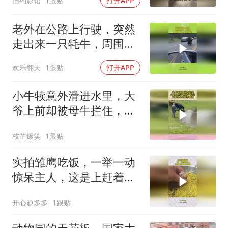
旧约影馆
1跟贴
打开APP
老外在公路上行驶，突然
走出来一只牦牛，周围几
十米的车全让着它
欢乐翻天
1跟贴
打开APP
小牛犊意外滑进水里，大
爷上前却被母牛拦住，下
幕惊心动魄不敢看
枝芷爆笑
1跟贴
实拍雏鹰吃饭，一举一动
惊呆主人，这是上赶着去
投胎吗！
开心趣多多
1跟贴