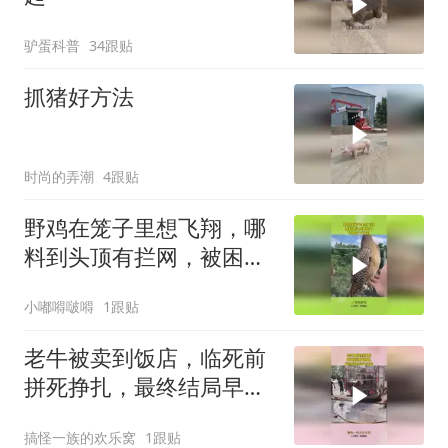
驴蛋科普
34跟贴
抓猪好方法
时尚的弄潮
4跟贴
野鸡在笼子里想飞翔，哪
料到头顶有拦网，被困住
下不来！
小嘟嘚啵嘚
1跟贴
老牛被卖到饭店，临死前
拼死挣扎，最终结局早已
注定！
搞怪一族的欢乐窝
1跟贴