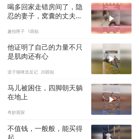
喝多回家走错房间了，隐
忍的妻子，窝囊的丈夫和
酒醉的他！
趣拍匣子
1跟贴
他证明了自己的力量不只
是肌肉还有心
逆子猫咪造反记
20跟贴
马儿被困住，四脚朝天躺
在地上
奇妙观探
不值钱，一般般，能买得
起