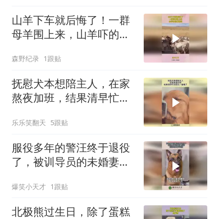
山羊下车就后悔了！一群
母羊围上来，山羊吓的不
敢动
森野纪录
1跟贴
抚慰犬本想陪主人，在家
熬夜加班，结果清早忙完
回头一看懵了！
乐乐笑翻天
5跟贴
服役多年的警汪终于退役
了，被训导员的未婚妻领
养，汪汪对此毫不知情！
爆笑小天才
1跟贴
北极熊过生日，除了蛋糕