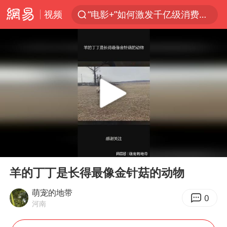
视频
“电影+”如何激发千亿级消费新活力？
全球首个长时储能一体化产业园量产
台风白海豚已进入24小时警戒线
秋天的第一杯奶茶怎么选
上海：台风白海豚或将带来龙卷风
四川宜宾高县4.9级地震致1死
中国女篮70-67险胜尼日利亚女篮
00:00
00:32
中巨芯：上半年归母净利润1405.77万元
Play
Ent
full
38岁演员求职万岁山NPC成功
羊的丁丁是长得最像金针菇的动物
胜宏科技：股票交易异常波动
萌宠的地带
0
河南
国乒男单横滨冠军赛全军覆没