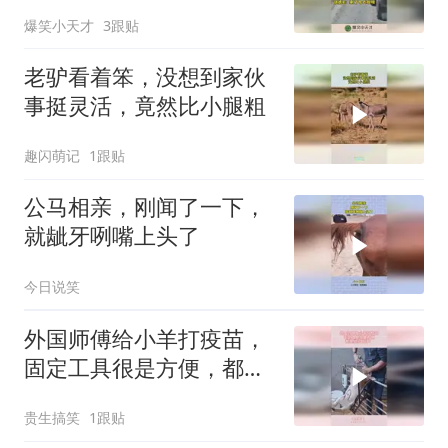
机慌忙逃窜！
爆笑小天才
3跟贴
老驴看着笨，没想到家伙
事挺灵活，竟然比小腿粗
趣闪萌记
1跟贴
公马相亲，刚闻了一下，
就龇牙咧嘴上头了
今日说笑
外国师傅给小羊打疫苗，
固定工具很是方便，都是
经验所得！
贵生搞笑
1跟贴