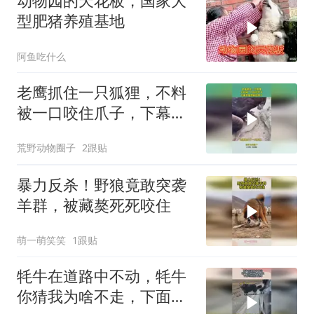
动物园的天花板，国家大
型肥猪养殖基地
阿鱼吃什么
老鹰抓住一只狐狸，不料
被一口咬住爪子，下幕老
鹰想跑也晚了
荒野动物圈子
2跟贴
暴力反杀！野狼竟敢突袭
羊群，被藏獒死死咬住
萌一萌笑笑
1跟贴
牦牛在道路中不动，牦牛
你猜我为啥不走，下面司