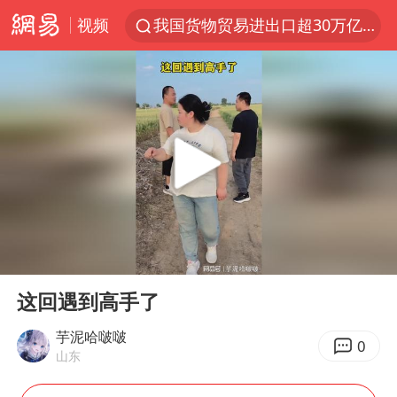
视频
我国货物贸易进出口超30万亿元
佛山通报笔试前13被淘汰后5名进体检
国防部回应日本试射“战斧”导弹
广东雷州通报特教老师招聘违规事件
“立秋的第一杯奶茶”又爆单了
泰国枪击案凶手先杀祖父母后行凶
宇树科技中一签需缴款7.54万元
00:00
00:17
女子开一天一夜空调后二氧化碳中毒
Play
Ent
full
国防部：坚决反制任何闹海挑衅图谋
这回遇到高手了
山东一元代青花杯离奇失踪
芋泥哈啵啵
0
山东
台湾海峡南口北上船舶实施交通管制