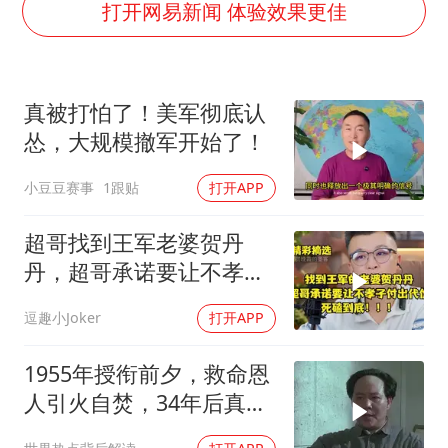
“新疆阿勒泰八月能滑雪”不实
打开网易新闻 体验效果更佳
向鹏0-3不敌张本智和
四川宜宾地震网友称睡觉被摇醒
真被打怕了！美军彻底认
今日立秋你咬秋了吗
怂，大规模撤军开始了！
公司“上四休三”但要降薪1000元
小豆豆赛事
1跟贴
打开APP
东方之约 相约未来
超哥找到王军老婆贺丹
丹，超哥承诺要让不孝子
付出代价，死磕到底
逗趣小Joker
打开APP
1955年授衔前夕，救命恩
人引火自焚，34年后真相
大白