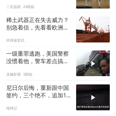
问价！
二毛追剧
24跟贴
稀土武器正在失去威力？
别急着信，先看看欧洲军
工现在急成啥样了
环球谈军武
一级重罪逃跑，美国警察
没惯着他，警车差点搞报
废
业健影视
3跟贴
尼日尔后悔，重新跟中国
签约，三个绝不，追加10
亿！
地球记