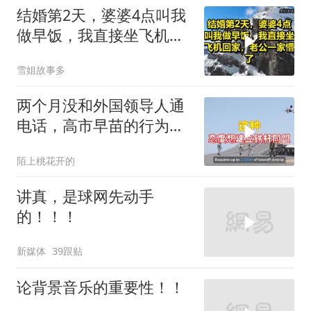
结婚第2天，婆婆4点叫我
做早饭，我直接坐飞机回
家，老公一家懵了！
雪姐故事多
两个月没和外国领导人通
电话，高市早苗的行为让
日本媒体不解
陌上桃花开的
讲真，是球网先动手
的！！！
新媒体
39跟贴
论背景音乐的重要性！！