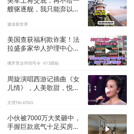
美军上将交底：再不给一
艘驱逐舰，我只能弃以色
列保本土
遨游新世界
美国查获福利欺诈案！法
拉盛多家华人护理中心欺
诈7亿美元福利！
佛罗里达州张司令
613跟贴
周旋演唱西游记插曲《女
儿情》，人美歌甜，悦耳
舒心！
文理TALKING
小伙被7000万大奖砸中，
手握巨款底气十足买房不