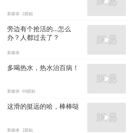
新媒体
2跟贴
旁边有个抢活的…怎么
办？人都过去了？
新媒体
多喝热水，热水治百病！
新媒体
69跟贴
这滑的挺远的哈，棒棒哒
新媒体
2跟贴