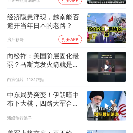
世界热点背后解读
打开APP
经济隐患浮现，越南能否
避开当年日本的老路？
房产衫哥
打开APP
向松祚：美国阶层固化最
弱？马斯克发火箭就是答
案！
白宸侃片
1181跟贴
中东局势突变！伊朗暗中
布下大棋，四路大军合
围，特朗普面临死局
潘蠸旅行浪子