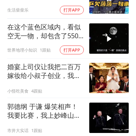
生活柴柴乐
打开APP
在这个蓝色区域内，看似
空无一物，却包含了5500
个星系！
世界地理小知识
1跟贴
打开APP
婚宴上司仪让我把二百万
嫁妆给小叔子创业，我一
句话气晕婆婆
小怪吃美食
4跟贴
郭德纲 于谦 爆笑相声！
我要比赛，我上妙峰山干
嘛去？你去拜一拜冠军老
市井大实话
1跟贴
祖庙