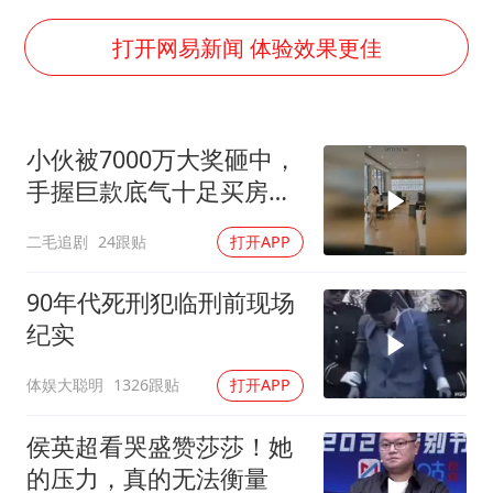
欧阳娜娜窦靖童好搭
“今天得有40℃了吧 为啥还不预警”
打开网易新闻 体验效果更佳
立秋养生千万避开六大误区
河南：推进人事招录等领域问题整治
小伙被7000万大奖砸中，
全国睡眠舒适度地图
手握巨款底气十足买房不
夯实基础开新局
问价！
二毛追剧
24跟贴
打开APP
90年代死刑犯临刑前现场
纪实
体娱大聪明
1326跟贴
打开APP
侯英超看哭盛赞莎莎！她
的压力，真的无法衡量