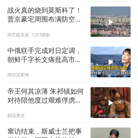
战火真的烧到莫斯科了！
普京豪宅周围布满防空
塔，大战一触即发2
阿芒娱乐说
1377跟贴
中俄联手完成对日定调，
朝鲜千字长文痛批高市，
就差李在明没动静
阿尔法军情
帝王何其凉薄 朱祁镇如何
对待陪他度过艰难俘虏生
涯的袁彬
朝话熹史
窜访结束，斯威士兰把事