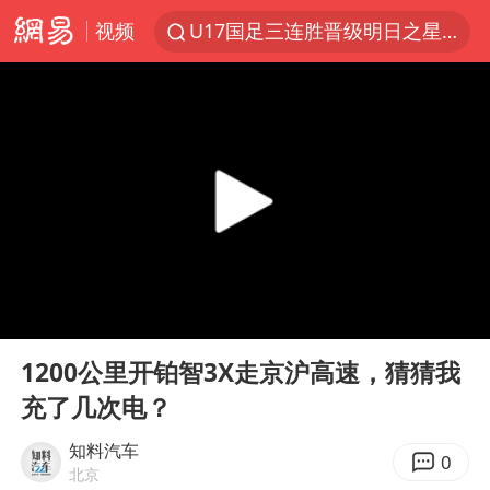
视频
U17国足三连胜晋级明日之星半决赛
东航：国内客票提前14天免费退改
日本试射“战斧”导弹，国防部回应
台风白海豚中心风力增强
四川宜宾市高县4.9级地震致1人死亡
百花奖开幕式
“新疆阿勒泰八月能滑雪”不实
00:00
08:55
我国外贸延续良好增长态势
Play
Ent
full
国防部：中国军队坚决反制任何闹海挑衅图谋
1200公里开铂智3X走京沪高速，猜猜我
充了几次电？
女儿为争财产堵门阻挠父亲出殡
今日立秋你咬秋了吗
知料汽车
0
北京