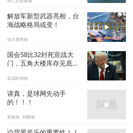
荷兰豆爱健康
解放军新型武器亮相，台
海战略格局或变！
虫大爱剪辑
国会58比32封死宣战大
门，五角大楼库存见底，
特朗普叫停打伊朗那晚发
军武时间线
生了什么
讲真，是球网先动手
的！！！
新媒体
39跟贴
论背景音乐的重要性！！