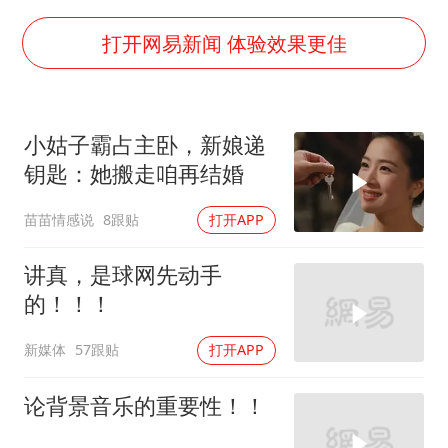
多地银行上调存款利率
面对面丨蔡磊：与渐冻症抗争 纵使不敌 也不屈服
打开网易新闻 体验效果更佳
5万小车卖不动 微型代步车集体遇冷
NBA传奇教练老尼尔森去世
小姑子霸占主卧，新娘递
手机真会“偷听”我们说话吗
钥匙：她搬走咱再结婚
上半年全球新能源乘用车销量1122万台
苗苗情感说
8跟贴
打开APP
加沙约14万栋建筑被完全摧毁
从科技创新看开局起步的时与势
讲真，是球网先动手
的！！！
新媒体
57跟贴
打开APP
论背景音乐的重要性！！