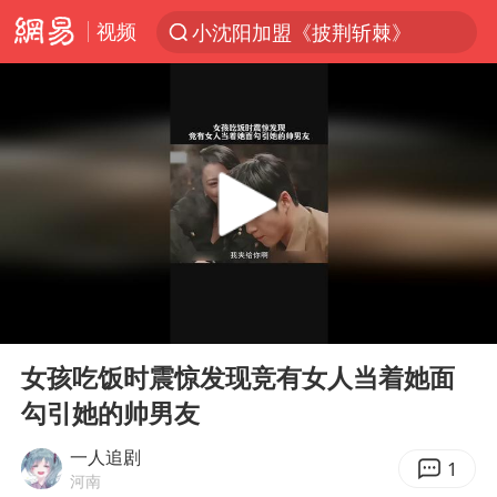
视频
小沈阳加盟《披荆斩棘》
台风“白海豚”登陆 各地各部门全力应对
白海豚雨量超越利奇马、巴威
人形机器人第一股
上海地铁4条线路全线停运
宇树申购 中一签有望赚20万元
4.2平卫生间补漏注胶花1.55万
00:00
03:58
白海豚路径图
Play
Ent
full
武汉3名城管协管员殴打摊主被刑拘
女孩吃饭时震惊发现竞有女人当着她面
勾引她的帅男友
律师谈贾冰私人饭局被偷拍
男子结婚8年3个女儿都不是亲生
一人追剧
1
河南