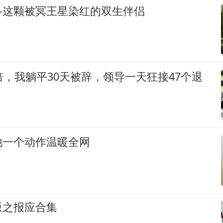
—这颗被冥王星染红的双生伴侣
倍，我躺平30天被辞，领导一天狂接47个退
他一个动作温暖全网
叛之报应合集