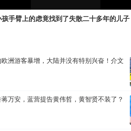
女子网购名牌包发现是自己丢的那只
小孩手臂上的虑竟找到了失散二十多年的儿子
多个明星演唱会取消
因定位纠纷男子将外卖员砍成植物人
万岁山接盘烂尾恒大文旅城
泰国初中生饮弹自尽前开了26枪
的欧洲游客暴增，大陆并没有特别兴奋！介文
Kimi K3也失控了
习近平心系体育强国建设
告蒋万安，蓝营提告黄伟哲，黄智贤不装了？