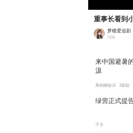
00:00
Play
重事长看到
梦楼爱追剧
河南
来中国避暑
汲
果妈聊娱乐
3跟贴
绿营正式提
于令