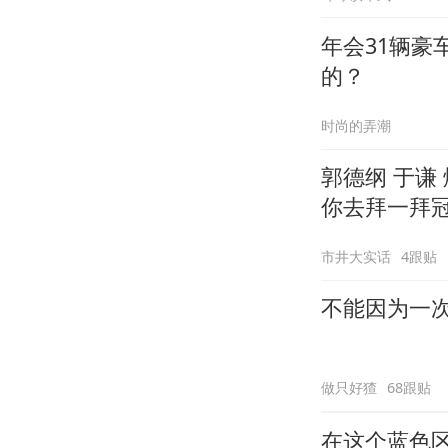
年会31辆
的？
时尚的弄潮
郭德纲 于谦
你去拜一拜
市井大实话
4跟贴
不能因为一
做只好猹
68跟贴
在这个蓝色区