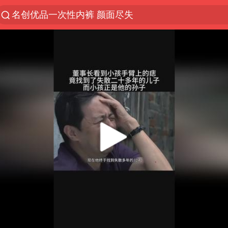
名创优品一次性内裤 颜面尽失
解锁各地夏日限定体验
视频丨中国东方电气集团原党组副书记、董事宋致远
四川宜宾市珙县发生3.4级地震
白海豚将正面袭击贯穿浙江
香港宏福苑火灾或由烟头引起
中国父女泰国骑摩托车坠崖1死1伤
浙江台州《告全体市民书》
上海多家景点临时闭园或调整运营时间
周末打虎 宋致远被查
台风白海豚实时路径
郑丽文：台湾从来没有“独立”过