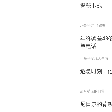
揭秘卡戎—
冯哥科普
1跟贴
年终奖差43
单电话
小兔子发现大事情
危急时刻，
趣味萌宠的日常
尼日尔的背