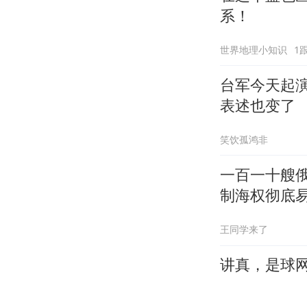
系！
世界地理小知识
1
台军今天起
表述也变了
笑饮孤鸿非
一百一十艘俄
制海权彻底
王同学来了
讲真，是球