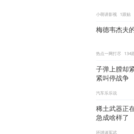
小萌讲影视
1跟贴
梅德韦杰夫
热点一网打尽
134
子弹上膛却
紧叫停战争
汽车乐乐说
稀土武器正
急成啥样了
环球谈军武