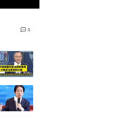
01:17
Enter
fullscreen
0