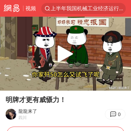
视频
上半年我国机械工业经济运行稳中有进
朱雨玲晋级WTT横滨冠军赛女单八强
女子开一天一夜空调后二氧化碳中毒
美国将对多晶硅衍生品加征15%关税
佛山通报笔试前13被淘汰后5名进体检
泰国校园枪击案死亡人数升至7人
陕西省委书记赶赴柞水县杏坪镇
00:00
02:44
女孩摆摊卖菌子时收到北大通知书
Play
Ent
full
年内第一高价股今日打新
明牌才更有威慑力！
改名后的“青海拉面”店
龍龍来了
0
四川
粉笔教育发布“自曝式”公开信