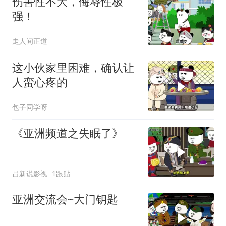
伤害性不大，侮辱性极
强！
走人间正道
这小伙家里困难，确认让
人蛮心疼的
包子同学呀
《亚洲频道之失眠了》
吕新说影视
1跟贴
亚洲交流会~大门钥匙