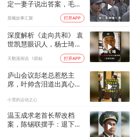
定一妻子说出答案，毛主
席听后高兴异常
晨曦故事汇聚
打开APP
深度解析《走向共和》 袁
世凯慧眼识人，杨士琦确
实不一般
天鹅漫画说
1跟贴
打开APP
庐山会议彭老总惹怒主
席，叶帅含泪道出真心
话，令人唏嘘不已！
小雪的运动之心
温玉成求老首长帮改档
案，陈锡联摆手：退下来
了，管不了