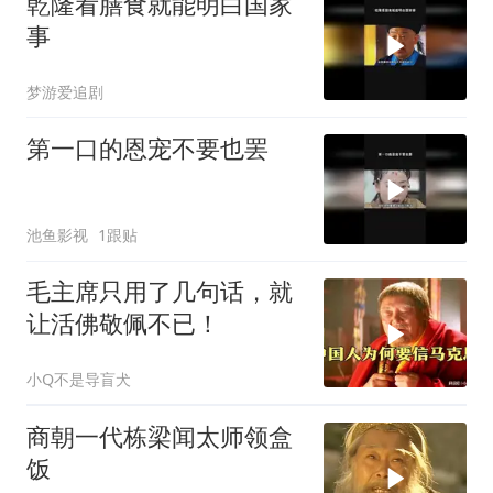
乾隆看膳食就能明白国家
事
梦游爱追剧
第一口的恩宠不要也罢
池鱼影视
1跟贴
毛主席只用了几句话，就
让活佛敬佩不已！
小Q不是导盲犬
商朝一代栋梁闻太师领盒
饭