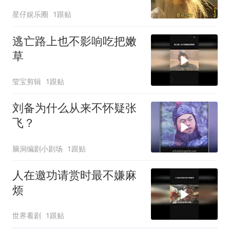
星仔娱乐圈
1跟贴
逃亡路上也不影响吃把嫩
草
莹宝剪辑
1跟贴
刘备为什么从来不怀疑张
飞？
脑洞编剧小剧场
1跟贴
人在邀功请赏时最不嫌麻
烦
世界看剧
1跟贴