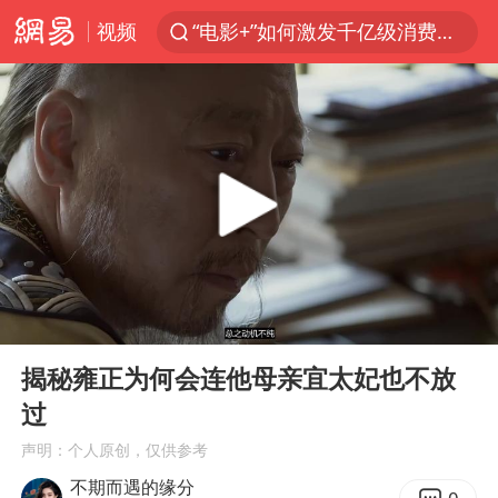
视频
“电影+”如何激发千亿级消费新活力？
日本试射“战斧”导弹，国防部回应
东航：国内客票提前14天免费退改
台风白海豚中心风力增强
向鹏0-3不敌张本智和
四川宜宾市高县4.9级地震致1人死亡
超颖电子拟投资20.86亿建设新项目
00:00
04:02
“新疆阿勒泰八月能滑雪”不实
Play
Ent
full
刘国正说向鹏打得很窝囊
揭秘雍正为何会连他母亲宜太妃也不放
过
我国外贸延续良好增长态势
声明：个人原创，仅供参考
陈幸同晋级WTT横滨冠军赛8强
不期而遇的缘分