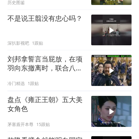
历史图鉴
不是说王翦没有忠心吗？
深扒影视吧
1跟贴
刘邦拿誓言当屁放，在项
羽向东撤离时，联合八十
万大军兵临垓下
冷门精选
1跟贴
盘点《雍正王朝》五大美
女角色
茅塞盾开本尊
15跟贴