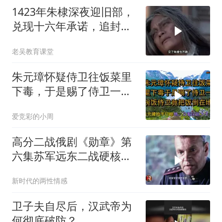
1423年朱棣深夜迎旧部，
兑现十六年承诺，追封死
义之士入忠烈祠
老吴教育课堂
朱元璋怀疑侍卫往饭菜里
下毒，于是赐了侍卫一碗
饭，侍卫竟把饭倒在地上
爱竞彩的小周
用脚踩烂（一）
高分二战俄剧《勋章》第
六集苏军远东二战硬核战
争历史影视解说
新时代的两性情感
卫子夫自尽后，汉武帝为
何彻底破防？