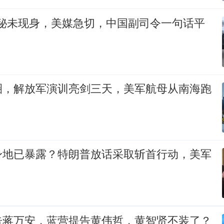
神秘未现身，美媒急切，中国副司令一句话平
圈，解放军演训亮剑三天，美军航母从南海跑
身地已暴露？特朗普放话采取斩首行动，美军
告蒋万安，蓝营提告黄伟哲，黄智贤不装了？