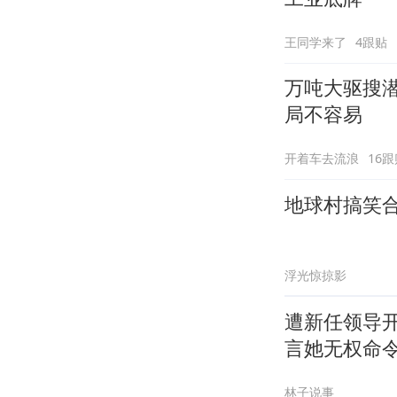
王同学来了
4跟贴
万吨大驱搜潜
局不容易
开着车去流浪
16跟
地球村搞笑
浮光惊掠影
遭新任领导
言她无权命
林子说事