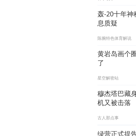
轰-20十年
息质疑
陈腕特色体育解说
黄岩岛画个
了
星空解密站
穆杰塔巴藏
机又被击落
古人那点事
绿营正式提