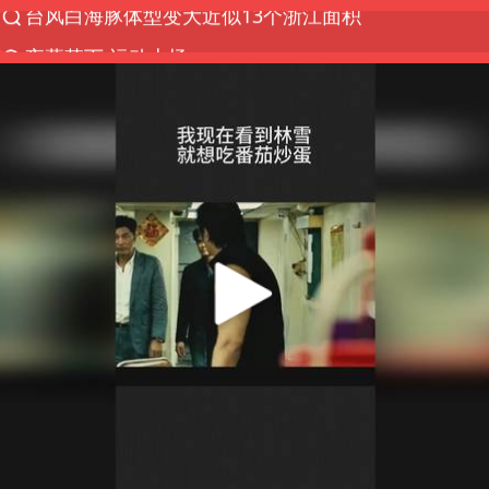
夜幕落下 运动上场
泰交通部副部长回应中国游客遭歧视
美国将对多晶硅衍生品加征15%关税
改名后的“青海拉面”店
台军“汉光秀”开场闹剧多
段绚竞因公牺牲 年仅44岁
泰国突发校园枪击案已致2死多伤
1岁宝宝碰坏纸巾盒 宝妈被索赔924元
女子开一天一夜空调后二氧化碳中毒
97岁英国奶奶飞上天再破吉尼斯纪录
谁是宇树科技背后大赢家