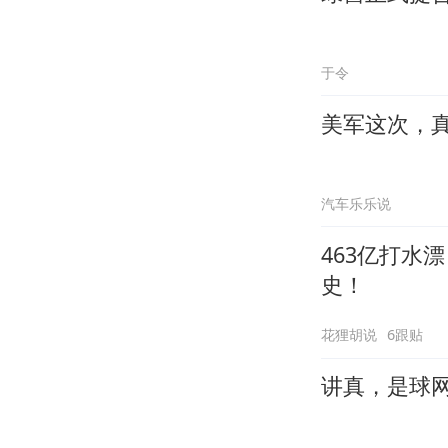
于令
美军这次，
汽车乐乐说
463亿打水
史！
花狸胡说
6跟贴
讲真，是球