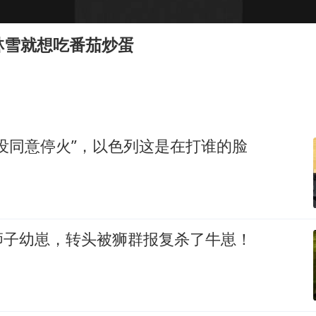
“空调24小时开着更省电”不实
男子杀人后逃进深山21年活得像野人
林雪就想吃番茄炒蛋
“不建议大家买深色蛋糕”
公司“上四休三”但要降薪1000元
985博士后被曝在妻子孕期出轨后续
OpenAI为免费用户升级GPT-5.6 Luna
没同意停火”，以色列这是在打谁的脸
如何把百年大党建设得更加坚强有力？
狮子幼崽，转头被狮群报复杀了牛崽！