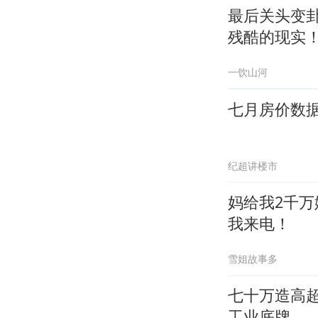
最后关头变
残酷的现实
一饮山河
七月房价数
纪超讲楼市
妈给我2千
我来电！
雪姐故事多
七十万造高
工业底牌