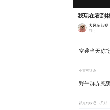
00:00
Play
我现在看到
大风车影视
河北
空袭当天称“
小雪有话说
野牛群弄死
舒克动物记
2跟贴