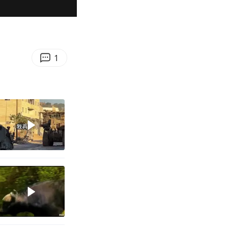
01:30
Enter
fullscreen
1