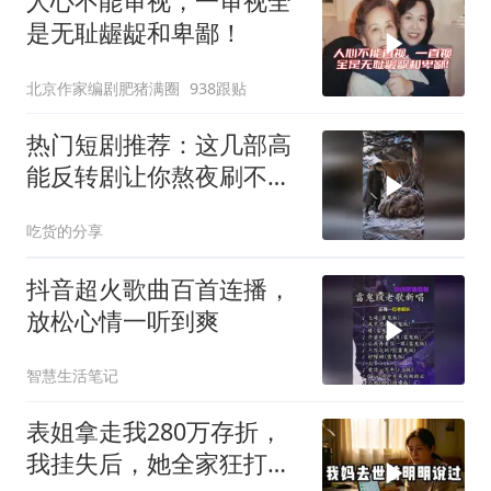
人心不能审视，一审视全
是无耻龌龊和卑鄙！
北京作家编剧肥猪满圈
938跟贴
热门短剧推荐：这几部高
能反转剧让你熬夜刷不
停！
吃货的分享
抖音超火歌曲百首连播，
放松心情一听到爽
智慧生活笔记
表姐拿走我280万存折，
我挂失后，她全家狂打