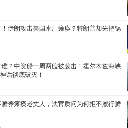
了！伊朗攻击美国水厂瘫痪？特朗普却先把锅
对谁？中资船一周两艘被袭击！霍尔木兹海峡
”神话彻底破灭！
不赡养瘫痪老丈人，法官质问为何拒不履行赡
贴