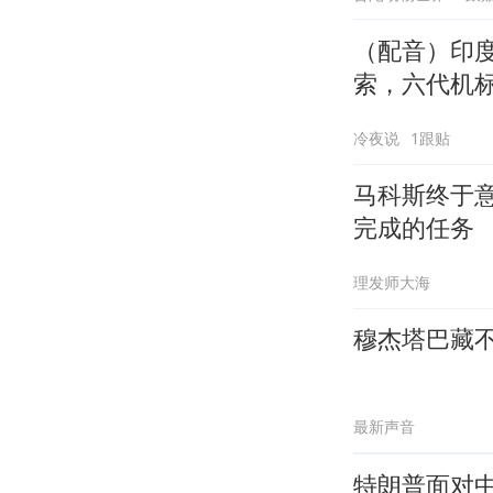
（配音）印
索，六代机
冷夜说
1跟贴
马科斯终于
完成的任务
理发师大海
穆杰塔巴藏
最新声音
特朗普面对中