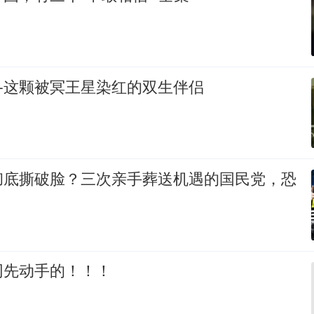
—这颗被冥王星染红的双生伴侣
彻底撕破脸？三次亲手葬送机遇的国民党，恐
网先动手的！！！