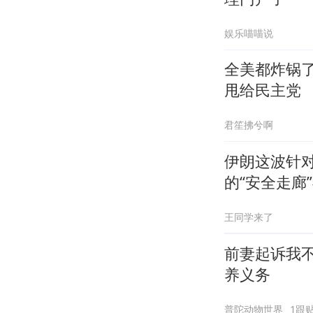
娱乐喵喵说
全美都炸锅
甩给民主党
君笙拂兮啊
伊朗这波针
的“安全走廊
王同学来了
前妻起诉我
养义务
普陀动物世界
1跟