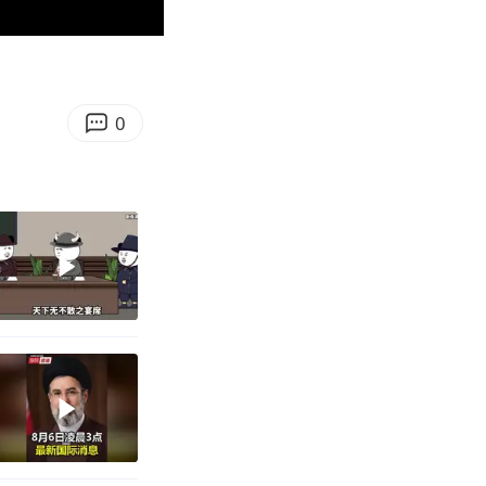
00:58
Enter
fullscreen
0