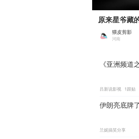
00:00
Play
原来星爷藏
猥皮剪影
河南
《亚洲频道
吕新说影视
1跟贴
伊朗亮底牌
兰妮搞笑分享