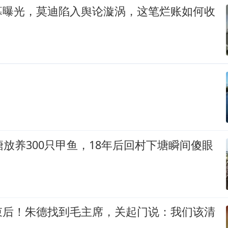
幕曝光，莫迪陷入舆论漩涡，这笔烂账如何收
塘放养300只甲鱼，18年后回村下塘瞬间傻眼
束后！朱德找到毛主席，关起门说：我们该清