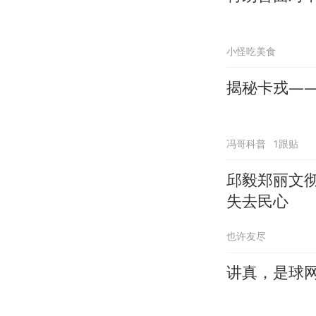
小怪吃美食
揭秘卡戎—
冯哥科普
1跟贴
邱毅郑丽文
失去民心
也许友尽
讲真，是球