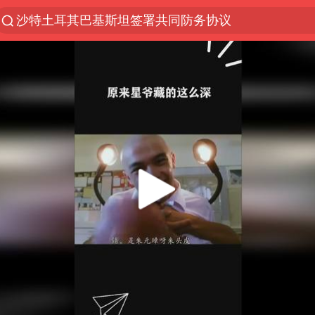
沙特土耳其巴基斯坦签署共同防务协议
“电影+”如何激发千亿级消费新活力？
全球首个长时储能一体化产业园量产
台风白海豚已进入24小时警戒线
中国女篮70-67险胜尼日利亚女篮
名创优品回应女子吐槽内裤质量差
四川宜宾市高县4.9级地震致1人死亡
台风白海豚或吞并鲸鱼 登陆地点更新
胜宏科技：股票交易异常波动
出口禁令驱动有色板块大涨
秋天的第一杯奶茶到底有多火