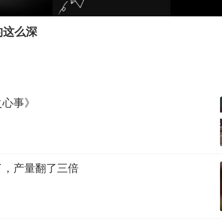
U17国足点球大战淘汰河床晋级决赛
国防部：中国军队坚决反制任何闹海挑衅图谋
的这么深
国乒男单横滨冠军赛全军覆没
38岁演员求职万岁山NPC成功
“新疆阿勒泰八月能滑雪”不实
日本试射“战斧”导弹，国防部回应
之心事》
胡彦斌韩磊 谁帮谁
夯实基础开新局
了，产量翻了三倍