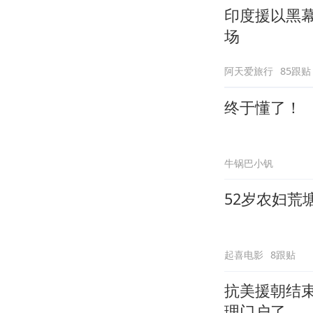
印度援以黑
场
阿天爱旅行
85跟贴
终于懂了！
牛锅巴小钒
52岁农妇荒
起喜电影
8跟贴
抗美援朝结
理门户了