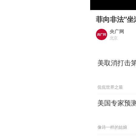
00:00
Play
菲向非法“
央广网
北京
美取消打击第
侃侃世界之最
美国专家预测
像诗一样的姑娘