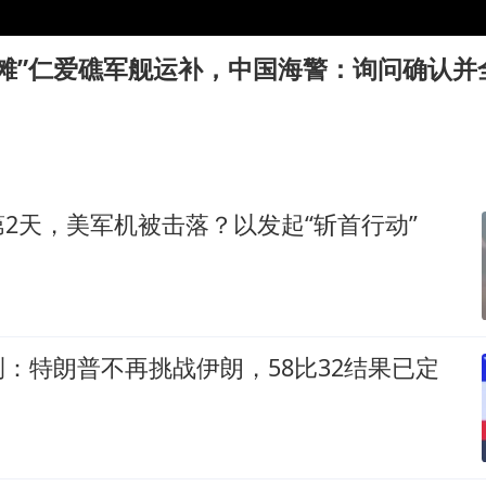
向鹏0-3不敌张本智和
四川宜宾地震网友称睡觉被摇醒
坐滩”仁爱礁军舰运补，中国海警：询问确认并
DeepSeek投资宇树科技意味什么
今日立秋你咬秋了吗
公司“上四休三”但要降薪1000元
东方之约 相约未来
2天，美军机被击落？以发起“斩首行动”
：特朗普不再挑战伊朗，58比32结果已定