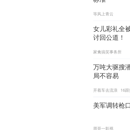
等风上青云
女儿彩礼全
讨回公道！
家禽搞笑事务所
万吨大驱搜潜
局不容易
开着车去流浪
16跟
美军调转枪
周哥一影视