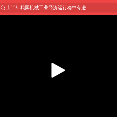
国防部回应日本试射“战斧”导弹
泰国枪击案凶手先杀祖父母后行凶
A股三大股指收涨
台风“白海豚”体型变大！环流面积接近13个浙江那么
泰国校园枪击案死亡人数升至7人
江苏发布台风蓝色预警
宇树科技中一签需缴款7.54万元
“立秋的第一杯奶茶”又爆单了
中国军队坚决反制任何闹海图谋
女子开一天一夜空调后二氧化碳中毒
台湾海峡南口北上船舶实施交通管制