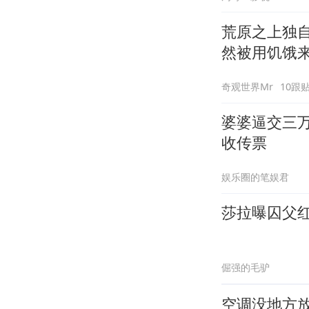
荒原之上独
然被用饥饿
奇观世界Mr
10跟
婆婆逼交三
收传票
娱乐圈的笔娱君
莎拉曝囚父
倔强的毛驴
空调没地方