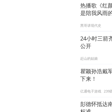
热播歌《红
是陪我风雨
黑哥讲现代史
24小时三箭
公开
赶山的姑娘
瞿颖孙浩戴
下来！
亿通电子游戏
239
彭德怀抵达
标准