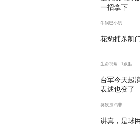
一招拿下
牛锅巴小钒
花豹捕杀凯
生命视角
1跟贴
台军今天起
表述也变了
笑饮孤鸿非
讲真，是球