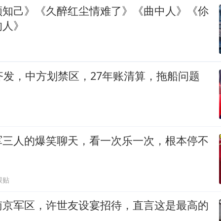
颜知己》《久醉红尘情难了》《曲中人》《伱
的人》
齐发，中方划禁区，27年账清算，拖船问题
军三人的爆笑聊天，看一次乐一次，根本停不
跟贴
南京军区，许世友设宴招待，直言这是最高的