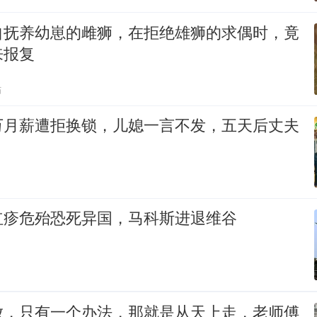
自抚养幼崽的雌狮，在拒绝雄狮的求偶时，竟
来报复
贴
万月薪遭拒换锁，儿媳一言不发，五天后丈夫
红疹危殆恐死异国，马科斯进退维谷
放，只有一个办法，那就是从天上走，老师傅