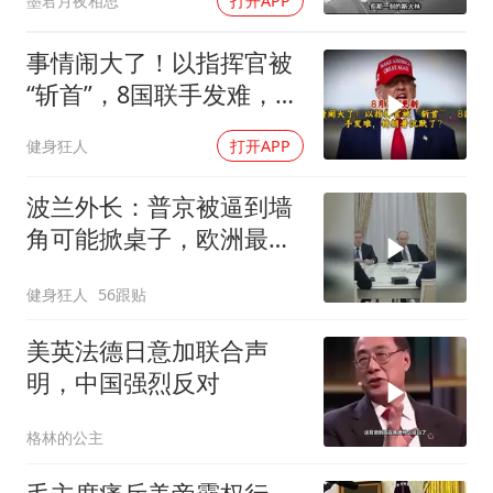
墨君月夜相思
打开APP
事情闹大了！以指挥官被
“斩首”，8国联手发难，特
朗普失声了？
健身狂人
打开APP
波兰外长：普京被逼到墙
角可能掀桌子，欧洲最担
心的不是俄军有多强
健身狂人
56跟贴
美英法德日意加联合声
明，中国强烈反对
格林的公主