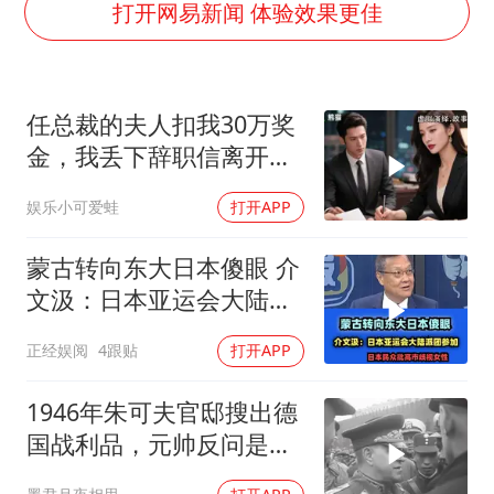
以军士兵把枪口对准中国记者
打开网易新闻 体验效果更佳
上门女婿出轨女邻居多年被判重婚罪
韩军前线部队连曝丑闻
任总裁的夫人扣我30万奖
《龙餐馆》 冲奖
金，我丢下辞职信离开，
笔试第一被劝弃考涉事副校长被撤职
当晚她慌忙问：甲方只和
娱乐小可爱蛙
打开APP
构建更高水平的全民健身公共服务体系
你签约
奋力开创中国式现代化建设新局面
蒙古转向东大日本傻眼 介
文汲：日本亚运会大陆派
团参加！
正经娱阅
4跟贴
打开APP
1946年朱可夫官邸搜出德
国战利品，元帅反问是否
需辞职