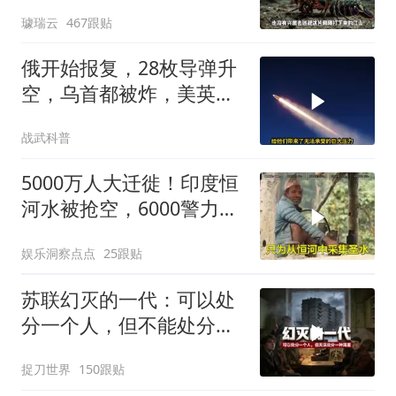
战胜当代霸主吗
璩瑞云
467跟贴
俄开始报复，28枚导弹升
空，乌首都被炸，美英法
德失声
战武科普
5000万人大迁徙！印度恒
河水被抢空，6000警力全
员戒备！
娱乐洞察点点
25跟贴
苏联幻灭的一代：可以处
分一个人，但不能处分一
种渴望
捉刀世界
150跟贴