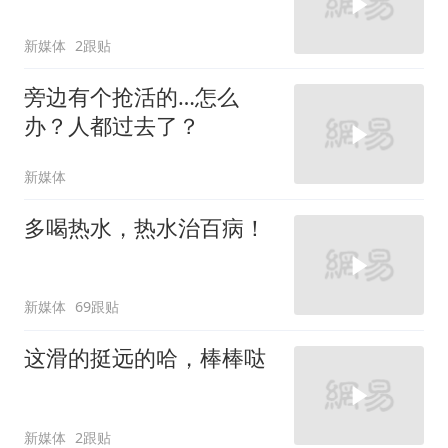
新媒体
2跟贴
旁边有个抢活的…怎么
办？人都过去了？
新媒体
多喝热水，热水治百病！
新媒体
69跟贴
这滑的挺远的哈，棒棒哒
新媒体
2跟贴