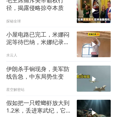
毛主席痛斥美帝霸权行
径，揭露侵略掠夺本质
探秘全球
小屋电路已完工，米娜闷
泥等待巴纳，米娜纪录片
3521
水云人
伊朗杀手锏现身，美军防
线告急，中东局势生变
星空解密站
假如把一只螳螂虾放大到
1.2米，丢进寒武纪，它能