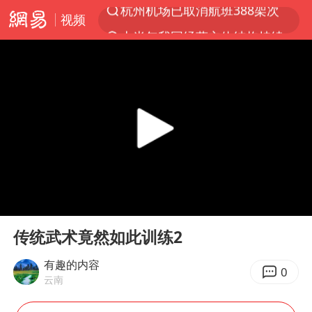
视频
上半年我国经营主体结构持续优化
白海豚将给京津冀带来大暴雨
刘嘉玲晒与周星驰合照
《披荆斩棘2026》阵容官宣
上海有出现龙卷潜势
国足U17与阿森纳决赛取消 并列冠军
香港高温刷新历史纪录
00:00
02:18
女子发现前夫婚内与第三者育子
Play
Ent
full
王艺迪无缘横滨赛决赛
传统武术竟然如此训练2
2025年小学教师减少13.19万
有趣的内容
0
云南
王艺迪2-4不敌张本美和止步4强