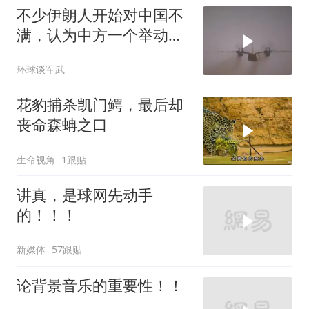
不少伊朗人开始对中国不
满，认为中方一个举动，
毁了德黑兰的大计
环球谈军武
花豹捕杀凯门鳄，最后却
丧命森蚺之口
生命视角
1跟贴
讲真，是球网先动手
的！！！
新媒体
57跟贴
论背景音乐的重要性！！