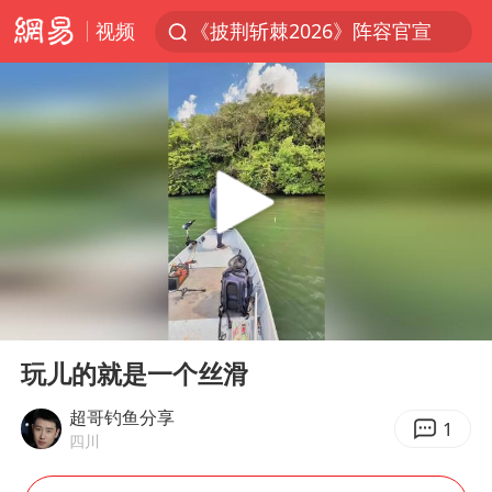
视频
《披荆斩棘2026》阵容官宣
杭州机场已取消航班388架次
浙江省委书记：该停下的坚决停下来
中国籍豪华游艇富商之子在泰国被杀
白海豚北上或致京津冀暴雨
美将每月供乌爱国者拦截导弹
国足U17与阿森纳决赛取消 并列冠军
00:00
00:15
新疆一婚礼线上邀请引热议
Play
Ent
full
《龙餐馆》 冲奖
玩儿的就是一个丝滑
世界第1特鲁姆普斯诺克中国赛一轮游
超哥钓鱼分享
1
四川
上门女婿出轨女邻居多年被判重婚罪