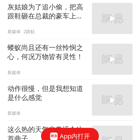
灰姑娘为了追小偷，把高
跟鞋砸在总裁的豪车上，
太霸气了
新媒体
2跟贴
蝼蚁尚且还有一丝怜悯之
心，何况万物皆有灵性！
新媒体
动作很慢，但是我想知道
是什么感觉
新媒体
这么热的天气非常适合这
App内打开
首曲子