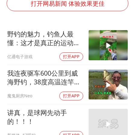
构建更高水平的全民健身公共服务体系
打开网易新闻 体验效果更佳
云南一男子胃中取出180颗铁钉
景区回应“麦积山石窟看完需2000元”
野钓的魅力，钓鱼人最
曹颖儿子首次演长剧
懂：这才是真正的运动顶
奋力开创中国式现代化建设新局面
流！
亿通电子游戏
打开APP
我连夜驱车600公里到威
海野钓，38度高温连竿半
斤以上大板鲫
魔鬼厨房Neo
打开APP
讲真，是球网先动手
的！！！