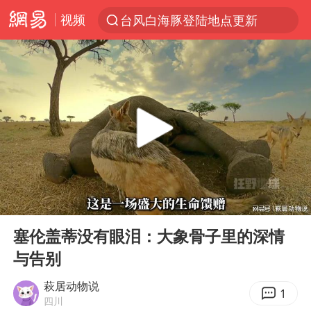
视频
台风白海豚登陆地点更新
以“新”破局 首发经济点亮城市消费活力
台风白海豚进入48小时警戒线
佛得角门将亮相智利俱乐部主场
宇树科技发行价格150.80元/股
看守所辅警收受10万获刑1年
宇树科技王兴兴身家有望超200亿元
00:00
02:42
五粮液渠道价一箱上涨近百元
Play
Ent
full
CIA被曝已秘密设立古巴工作组
塞伦盖蒂没有眼泪：大象骨子里的深情
与告别
U17国足1分钟轰2球
泰国一女公务员妆容引争议 本人回应
萩居动物说
1
四川