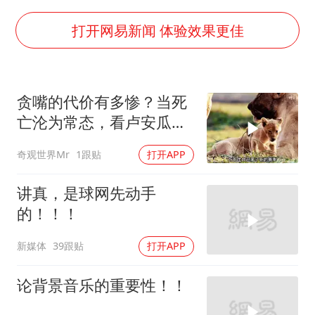
村民谈“梅姨”：叫的其实是“媒姨”
24小时不关空调 电费会更低吗
打开网易新闻 体验效果更佳
中国养老床位“三连降”
哪吒汽车南宁工厂设备降价20%拍卖
贪嘴的代价有多惨？当死
郑国霖回应去景区上班被保安拦下
亡沦为常态，看卢安瓜河
我国编制完成新版全月地质图
谷如何上演残酷的“饥饿游
奇观世界Mr
1跟贴
打开APP
戏”
“深圳地面沉降致车辆损坏”不实
奋进开新局 实干挑大梁
讲真，是球网先动手
的！！！
新媒体
39跟贴
打开APP
论背景音乐的重要性！！